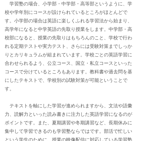
学習塾の場合、小学部・中学部・高等部というように、学
校や学年別にコースが設けられているところがほとんどで
す。小学部の場合は英語に楽しくふれる学習法から始まり、
高学年になると中学英語の先取り授業をします。中学部・高
校部になると、授業の先取りはもちろんのこと、学校で行わ
れる定期テストや実力テスト、さらには受験対策までしっか
りとカリキュラムが組まれています。学校ごとの英語学習に
合わせられるよう、公立コース、国立・私立コースといった
コースで分けているところもあります。教科書や過去問を基
にしたテキストで、学校別の試験対策が可能ということで
す。
テキストを軸にした学習が進められますから、文法や語彙
力、読解力といった読み書きに注力した英語学習になるのが
ポイントです。また、夏期講習や冬期講習など、長期休みに
集中して学習できるのも学習塾ならではです。部活で忙しい
という学生のために、授業の映像配信に対応している学習塾