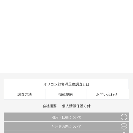
オリコン顧客満足度調査とは
調査方法
掲載規約
お問い合わせ
会社概要
個人情報保護方針
引用・転載について
利用者の声について
当サイトで公開されている情報（文字、写真、イラスト、画像データ等）及びこれらの配
置・編集および構造などについての著作権は株式会社oricon MEに帰属しております。