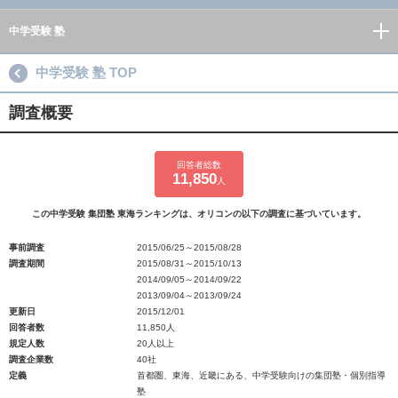
中学受験 塾
中学受験 塾 TOP
調査概要
回答者総数
11,850
人
この中学受験 集団塾 東海ランキングは、オリコンの以下の調査に基づいています。
事前調査
2015/06/25～2015/08/28
調査期間
2015/08/31～2015/10/13
2014/09/05～2014/09/22
2013/09/04～2013/09/24
更新日
2015/12/01
回答者数
11,850人
規定人数
20人以上
調査企業数
40社
定義
首都圏、東海、近畿にある、中学受験向けの集団塾・個別指導
塾