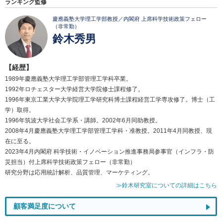
ランキング監修
慶應義塾大学理工学部教授／内閣府 上席科学技術政策フェロー
（非常勤）
鈴木秀男
【経歴】
1989年慶應義塾大学理工学部管理工学科卒業。
1992年ロチェスター大学経営大学院修士課程修了。
1996年東京工業大学大学院理工学研究科博士課程経営工学専攻修了。博士（工
学）取得。
1996年筑波大学社会工学系・講師。2002年6月同助教授。
2008年4月慶應義塾大学理工学部管理工学科・准教授。2011年4月同教授、現
在に至る。
2023年4月内閣府 科学技術・イノベーション推進事務局参事官（インフラ・防
災担当）付上席科学技術政策フェロー（非常勤）
研究分野は応用統計解析、品質管理、マーケティング。
≫鈴木研究室についての詳細はこちら
顧客満足度について