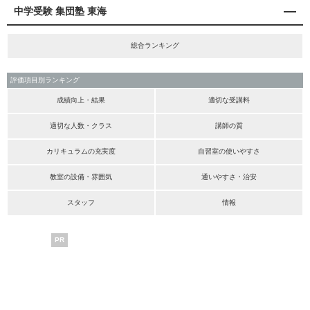
中学受験 集団塾 東海
総合ランキング
評価項目別ランキング
成績向上・結果
適切な受講料
適切な人数・クラス
講師の質
カリキュラムの充実度
自習室の使いやすさ
教室の設備・雰囲気
通いやすさ・治安
スタッフ
情報
PR