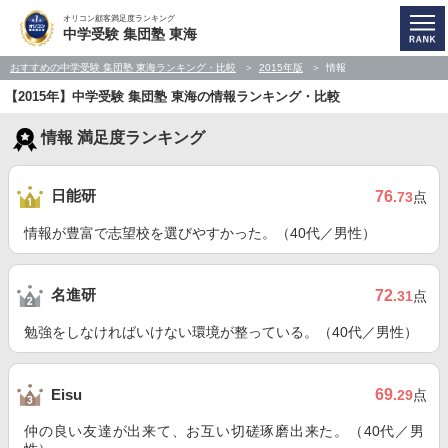
オリコン顧客満足度ランキング
中学受験 集団塾 東海
おすすめの中学受験 集団塾 東海ランキング・比較
2015年版
情報
【2015年】中学受験 集団塾 東海の情報ランキング・比較
情報 満足度ランキング
日能研
76
.73
点
情報が豊富で志望校を選びやすかった。（40代／男性）
名進研
72
.31
点
勉強をしなければいけない環境が整っている。（40代／男性）
69
Eisu
.29
点
仲の良い友達が出来て、お互い切磋琢磨出来た。（40代／男