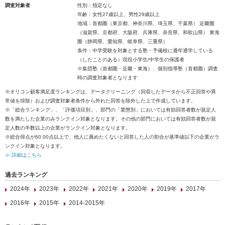
調査対象者
性別：指定なし
年齢：女性27歳以上、男性29歳以上
地域：首都圏（東京都、神奈川県、埼玉県、千葉県） 近畿圏
（滋賀県、京都府、大阪府、兵庫県、奈良県、和歌山県） 東海
圏（静岡県、愛知県、岐阜県、三重県）
条件：中学受験を対象とする塾・予備校に通年通学している
（したことのある）現役小学生/中学生の保護者
※集団塾（首都圏・近畿・東海）、個別指導塾（首都圏）調査
時の調査対象者となります
※オリコン顧客満足度ランキングは、データクリーニング（回収したデータから不正回答や異
常値を排除）および調査対象者条件から外れた回答を除外した上で作成しています。
※「総合ランキング」、「評価項目別」、部門の「業態別」においては有効回答者数が規定人
数を満たした企業のみランクイン対象となります。その他の部門においては有効回答者数が規
定人数の半数以上の企業がランクイン対象となります。
※総合得点が60.00点以上で、他人に薦めたくないと回答した人の割合が基準値以下の企業がラ
ンクイン対象となります。
≫ 詳細はこちら
過去ランキング
2024年
2023年
2022年
2021年
2020年
2019年
2017年
2016年
2015年
2014-2015年