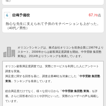
性）
佐鳴予備校
67
.70
点
熱心な先生に支えられて子供のモチベーションも上がった。
（40代／男性）
オリコンランキングは、株式会社オリコンを前身企業に1967年より
スタート。2006年からは顧客満足度調査を開始。中学受験 集団塾
東海は、2014年よりランキングを発表しています。
オリコン顧客満足度調査では、実際にサービスを利用した
人にアンケート
調査を実施。
満足度に関する回答を基に、調査企業
40
社を対象にした「
中学受験 集団塾
東海
」ランキングを発表しています。
総合満足度だけでなく、様々な切り口から「
中学受験 集団塾 東海
」を評
価。さらに回答者の口コミや評判といった、実際のユーザーの声も掲載し
ています。