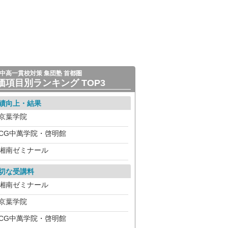
中高一貫校対策 集団塾 首都圏
価項目別ランキング TOP3
績向上・結果
京葉学院
CG中萬学院・啓明館
湘南ゼミナール
切な受講料
湘南ゼミナール
京葉学院
CG中萬学院・啓明館