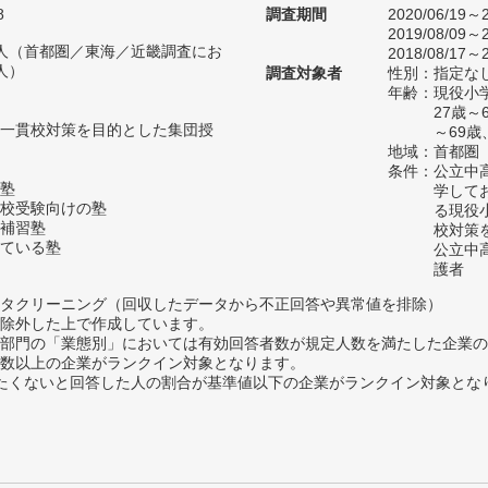
8
調査期間
2020/06/19～2
2019/08/09～2
73人（首都圏／東海／近畿調査にお
2018/08/17～2
人）
調査対象者
性別：指定な
年齢：現役小学
27歳～
一貫校対策を目的とした集団授
～69歳
地域：首都圏
条件：公立中
塾
学して
校受験向けの塾
る現役
補習塾
校対策
ている塾
公立中
護者
タクリーニング（回収したデータから不正回答や異常値を排除）
除外した上で作成しています。
部門の「業態別」においては有効回答者数が規定人数を満たした企業の
数以上の企業がランクイン対象となります。
薦めたくないと回答した人の割合が基準値以下の企業がランクイン対象とな