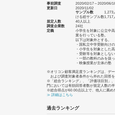
事前調査
2020/02/17～2020/06/1
更新日
2020/11/02
サンプル数
1,2
ける総サンプル数1,717
規定人数
40人以上
調査企業数
24社
定義
小学生を対象に公立中高
業を行っている塾。
以下は対象外とする。
・国私立中学受験向けの
・小学生を対象とした高
・受験等を対象としない
・一部の教科のみを扱っ
・映像授業が主体の塾
※オリコン顧客満足度ランキングは、デー
および調査対象者条件から外れた回答を
※「総合ランキング」、「評価項目別」、
門においては有効回答者数が規定人数の半
※総合得点が60.00点以上で、他人に
≫ 詳細はこちら
過去ランキング