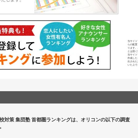
当サイト
らの配置
ります。
とは固く
当サイト
作成した
出された
いた上で
校対策 集団塾 首都圏ランキングは、オリコンの以下の調査
。