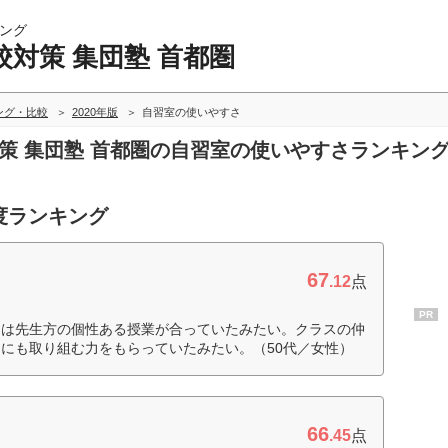
ング
対策 集団塾 首都圏
ング・比較
2020年版
自習室の使いやすさ
対策 集団塾 首都圏の自習室の使いやすさランキン
度ランキング
67
.12
点
PR
には先生方の個性ある授業が合っていたみたい。クラスの仲
にも取り組む力をもらっていたみたい。（50代／女性）
66
.45
点