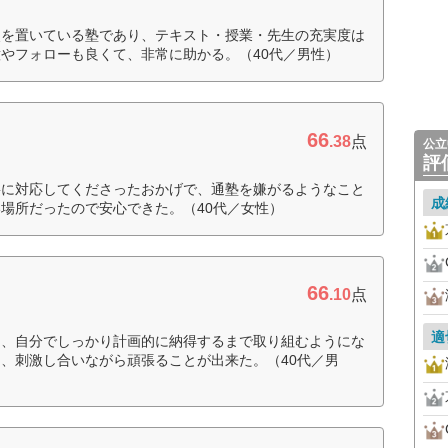
点を置いている塾であり、テキスト・授業・先生の充実度は
やフォローも良くて、非常に助かる。（40代／男性）
66
.38
点
公立
評
寧に対応してくださったおかげで、通塾を嫌がるようなこと
成
場所だったので安心できた。（40代／女性）
66
.10
点
適
り、自分でしっかり計画的に納得するまで取り組むようにな
、刺激し合いながら頑張ることが出来た。（40代／男