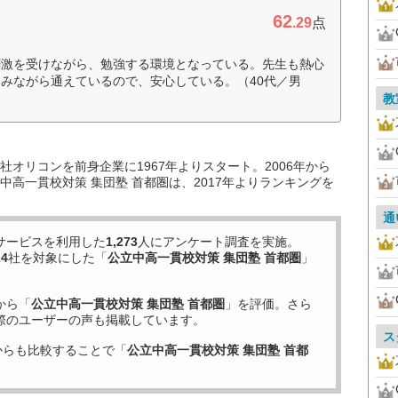
62
.29
点
刺激を受けながら、勉強する環境となっている。先生も熱心
みながら通えているので、安心している。（40代／男
教
オリコンを前身企業に1967年よりスタート。2006年から
高一貫校対策 集団塾 首都圏は、2017年よりランキングを
通
サービスを利用した
1,273
人にアンケート調査を実施。
24
社を対象にした「
公立中高一貫校対策 集団塾 首都圏
」
から「
公立中高一貫校対策 集団塾 首都圏
」を評価。さら
際のユーザーの声も掲載しています。
ス
からも比較することで「
公立中高一貫校対策 集団塾 首都