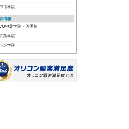
市進学院
試情報
CG中萬学院・啓明館
京葉学院
市進学院