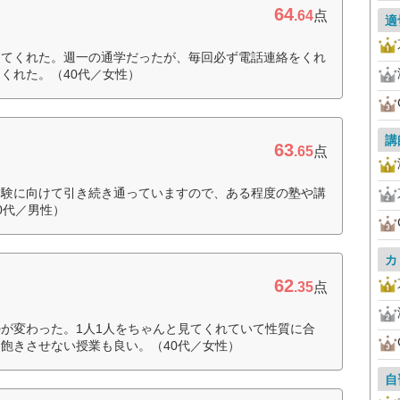
64
.64
点
適
してくれた。週一の通学だったが、毎回必ず電話連絡をくれ
くれた。（40代／女性）
講
63
.65
点
受験に向けて引き続き通っていますので、ある程度の塾や講
0代／男性）
カ
62
.35
点
が変わった。1人1人をちゃんと見てくれていて性質に合
飽きさせない授業も良い。（40代／女性）
自