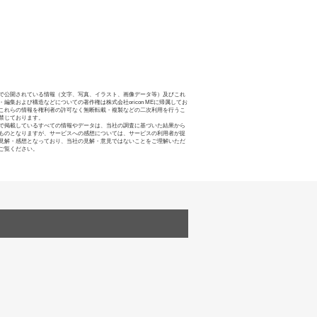
で公開されている情報（文字、写真、イラスト、画像データ等）及びこれ
・編集および構造などについての著作権は株式会社oricon MEに帰属してお
これらの情報を権利者の許可なく無断転載・複製などの二次利用を行うこ
禁じております。
で掲載しているすべての情報やデータは、当社の調査に基づいた結果から
ものとなりますが、サービスへの感想については、サービスの利用者が提
見解・感想となっており、当社の見解・意見ではないことをご理解いただ
ご覧ください。