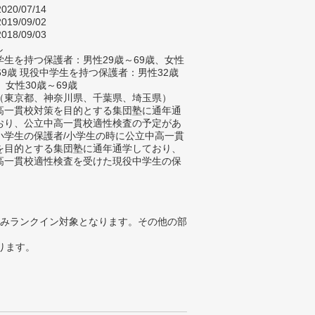
020/07/14
019/09/02
018/09/03
し
生を持つ保護者：男性29歳～69歳、女性
69歳 現役中学生を持つ保護者：男性32歳
、女性30歳～69歳
（東京都、神奈川県、千葉県、埼玉県）
高一貫校対策を目的とする集団塾に通年通
おり、公立中高一貫校適性検査の予定があ
小学生の保護者/小学生の時に公立中高一貫
を目的とする集団塾に通年通学しており、
高一貫校適性検査を受けた現役中学生の保
みランクイン対象となります。その他の部
ります。