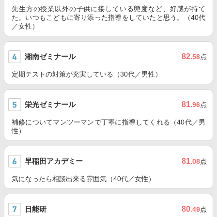
先生方の授業以外の子供に接している態度など、好感が持て
た。いつもこどもに寄り添った指導をしていたと思う。（40代
／女性）
湘南ゼミナール
82
.58
点
定期テストの対策が充実している（30代／男性）
栄光ゼミナール
81
.96
点
補修についてマンツーマンで丁寧に指導してくれる（40代／男
性）
早稲田アカデミー
81
.08
点
気になったら相談出来る雰囲気（40代／女性）
日能研
80
.49
点