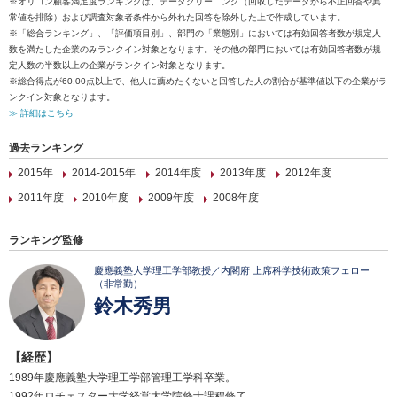
※オリコン顧客満足度ランキングは、データクリーニング（回収したデータから不正回答や異
常値を排除）および調査対象者条件から外れた回答を除外した上で作成しています。
※「総合ランキング」、「評価項目別」、部門の「業態別」においては有効回答者数が規定人
数を満たした企業のみランクイン対象となります。その他の部門においては有効回答者数が規
定人数の半数以上の企業がランクイン対象となります。
※総合得点が60.00点以上で、他人に薦めたくないと回答した人の割合が基準値以下の企業がラ
ンクイン対象となります。
≫ 詳細はこちら
過去ランキング
2015年
2014-2015年
2014年度
2013年度
2012年度
2011年度
2010年度
2009年度
2008年度
ランキング監修
慶應義塾大学理工学部教授／内閣府 上席科学技術政策フェロー
（非常勤）
鈴木秀男
【経歴】
1989年慶應義塾大学理工学部管理工学科卒業。
1992年ロチェスター大学経営大学院修士課程修了。