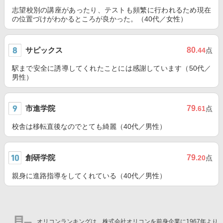
志望校別の講座があったり、テストも頻繁に行われるため現在
の位置づけがわかるところが良かった。（40代／女性）
サピックス
80
.44
点
駅まで安全に誘導してくれたことには感謝しています（50代／
男性）
市進学院
79
.61
点
校舎は移転直後なのでとても綺麗（40代／男性）
創研学院
79
.20
点
親身に進路指導をしてくれている（40代／男性）
オリコンランキングは、株式会社オリコンを前身企業に1967年より