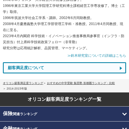
1996年東京工業大学大学院理工学研究科博士課程経営工学専攻修了。博士（工
学）取得。
1996年筑波大学社会工学系・講師。2002年6月同助教授。
2008年4月慶應義塾大学理工学部管理工学科・准教授。2011年4月同教授、現
在に至る。
2023年4月内閣府 科学技術・イノベーション推進事務局参事官（インフラ・防
災担当）付上席科学技術政策フェロー（非常勤）
研究分野は応用統計解析、品質管理、マーケティング。
≫鈴木研究室についての詳細はこちら
顧客満足度について
オリコン顧客満足度ランキング
おすすめの中学受験 集団塾 首都圏ランキング・比較
2014-2015年版
オリコン顧客満足度
ランキング一覧
保険
関連ランキング
金融