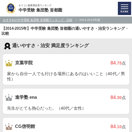
オリコン顧客満足度ランキング
中学受験 集団塾 首都圏
おすすめの中学受験 集団塾 首都圏ランキング・比較
2014-2015年版
【2014-2015年】中学受験 集団塾 首都圏の通いやすさ・治安ランキング・
比較
通いやすさ・治安 満足度ランキング
京葉学院
84
.75
点
家から自分一人でも行ける場所にあるのはいいこと（40代／男
性）
進学塾 ena
84
.30
点
先生がとても熱心だった。（40代／女性）
CG啓明館
84
.10
点