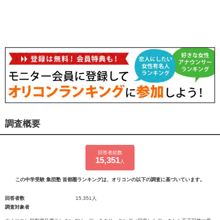
調査概要
回答者総数
15,351
人
この中学受験 集団塾 首都圏ランキングは、オリコンの以下の調査に基づいています。
回答者数
15,351人
調査対象者