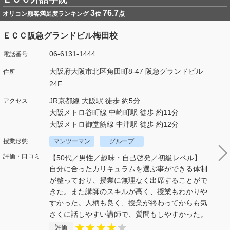
3
76.7
オリコン顧客満足度ランキング
位
点
ＥＣＣ阪急グランドビル梅田校
06-6131-1444
大阪府大阪市北区角田町8-47 阪急グランドビル
24F
JR京都線 大阪駅 徒歩 約5分
大阪メトロ谷町線 中崎町駅 徒歩 約11分
大阪メトロ御堂筋線 中津駅 徒歩 約12分
マンツーマン
グループ
【50代／男性／趣味・自己啓発／初級レベル】
自分に合ったカリキュラムを選ぶ事ができる体制
が整っており、授業に無理なく出席することがで
きた。また講師のスキルが高く、授業もわかりや
すかった。人柄も良く、授業が終わってからも気
さくに話しやすい講師で、質問もしやすかった。
評価