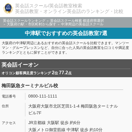
英会話スクール/英会話教室検索
英会話教室・オンライン英会話のランキング・比較
英会話スクールランキング
英会話スクール検索 都道府県選択
大阪府の駅・市区町村から探す
中津周辺の英会話スクール
中津駅でおすすめの英会話教室7選
大阪府の中津駅周辺にあるおすすめの英会話スクールを比較できます。マンツー
マン・グループレッスンなど、自分に合った人気の英会話教室を口コミや満足度
ランキングとともに探すことができます。
英会話イーオン
2
77.2
オリコン顧客満足度ランキング
位
点
梅田阪急ターミナルビル校
0800-111-1111
大阪府大阪市北区芝田1-1-4 梅田阪急ターミナル
ビル7F
JR京都線 大阪駅 徒歩 約6分
大阪メトロ御堂筋線 中津駅 徒歩 約10分