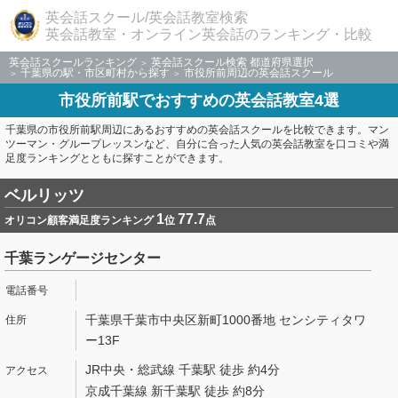
英会話スクール/英会話教室検索
英会話教室・オンライン英会話のランキング・比較
英会話スクールランキング
英会話スクール検索 都道府県選択
千葉県の駅・市区町村から探す
市役所前周辺の英会話スクール
市役所前駅でおすすめの英会話教室4選
千葉県の市役所前駅周辺にあるおすすめの英会話スクールを比較できます。マン
ツーマン・グループレッスンなど、自分に合った人気の英会話教室を口コミや満
足度ランキングとともに探すことができます。
ベルリッツ
1
77.7
オリコン顧客満足度ランキング
位
点
千葉ランゲージセンター
千葉県千葉市中央区新町1000番地 センシティタワ
ー13F
JR中央・総武線 千葉駅 徒歩 約4分
京成千葉線 新千葉駅 徒歩 約8分