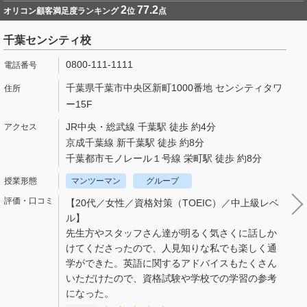
2
77.2
オリコン顧客満足度ランキング
位
点
千葉センシティ校
0800-111-1111
千葉県千葉市中央区新町1000番地 センシティタワ
ー15F
JR中央・総武線 千葉駅 徒歩 約4分
京成千葉線 新千葉駅 徒歩 約8分
千葉都市モノレール１号線 栄町駅 徒歩 約8分
マンツーマン
グループ
【20代／女性／資格対策（TOEIC）／中上級レベ
ル】
先生方やスタッフさん達が明るく気さくに話しか
けてくださったので、人見知りな私でも楽しく通
学ができた。英語に関するアドバイスもたくさん
いただけたので、資格試験や学校での学習の参考
になった。