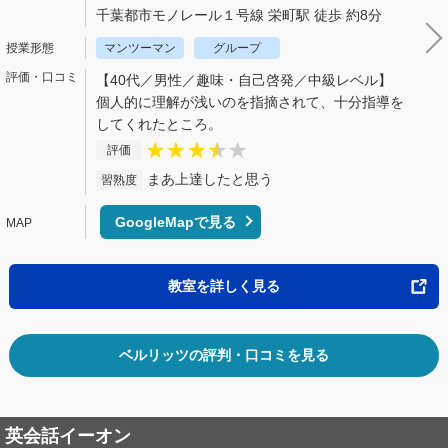
千葉都市モノレール１号線 栄町駅 徒歩 約8分
マンツーマン
グループ
【40代／男性／趣味・自己啓発／中級レベル】
個人的に理解が浅いのを指摘されて、十分指導を
してくれたところ。
評価
まあ上達したと思う
習熟度
GoogleMapで見る
教室を詳しく見る
ベルリッツの評判・口コミを見る
英会話イーオン