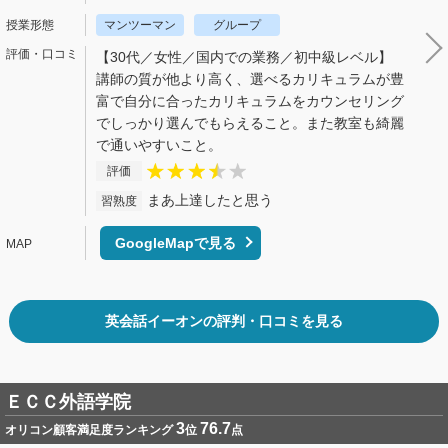
マンツーマン
グループ
【30代／女性／国内での業務／初中級レベル】
講師の質が他より高く、選べるカリキュラムが豊
富で自分に合ったカリキュラムをカウンセリング
でしっかり選んでもらえること。また教室も綺麗
で通いやすいこと。
評価
まあ上達したと思う
習熟度
GoogleMapで見る
英会話イーオンの評判・口コミを見る
ＥＣＣ外語学院
3
76.7
オリコン顧客満足度ランキング
位
点