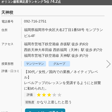
5
74.2
オリコン顧客満足度ランキング
位
点
天神校
092-716-2751
福岡県福岡市中央区大名2丁目1番58号 モンブラン
ビル4F
福岡市営地下鉄空港線 赤坂駅 徒歩 約6分
西鉄天神大牟田線 西鉄福岡（天神）駅 徒歩 約7分
福岡市営地下鉄空港線 天神駅 徒歩 約7分
マンツーマン
グループ
【30代／女性／国内での業務／ネイティブレベ
ル】
レベルアップのレッスンを受講するようにと頻繁
に勧められた。
評価
かなり上達したと思う
習熟度