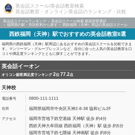
英会話スクール/英会話教室検索
英会話教室・オンライン英会話のランキング・比較
英会話スクールランキング
英会話スクール検索 都道府県選択
福岡県の駅・市区町村から探す
西鉄福岡（天神）周辺の英会話スクール
西鉄福岡（天神）駅でおすすめの英会話教室6選
福岡県の西鉄福岡（天神）駅周辺にあるおすすめの英会話スクールを比較できま
す。マンツーマン・グループレッスンなど、自分に合った人気の英会話教室を口
コミや満足度ランキングとともに探すことができます。
英会話イーオン
2
77.2
オリコン顧客満足度ランキング
位
点
天神校
0800-111-1111
福岡県福岡市中央区天神2-8-38 協和ビル2F
福岡市営地下鉄空港線 天神駅 徒歩 約4分
西鉄天神大牟田線 西鉄福岡（天神）駅 徒歩 約5分
福岡市営地下鉄七隈線 天神南駅 徒歩 約8分