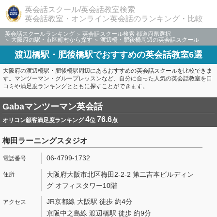
英会話スクール/英会話教室検索
英会話教室・オンライン英会話のランキング・比較
英会話スクールランキング
英会話スクール検索 都道府県選択
大阪府の駅・市区町村から探す
渡辺橋・肥後橋周辺の英会話スクール
渡辺橋駅・肥後橋駅でおすすめの英会話教室6選
大阪府の渡辺橋駅・肥後橋駅周辺にあるおすすめの英会話スクールを比較できま
す。マンツーマン・グループレッスンなど、自分に合った人気の英会話教室を口
コミや満足度ランキングとともに探すことができます。
Gabaマンツーマン英会話
4
76.6
オリコン顧客満足度ランキング
位
点
梅田ラーニングスタジオ
06-4799-1732
大阪府大阪市北区梅田2-2-2 第二吉本ビルディン
グ オフィスタワー10階
JR京都線 大阪駅 徒歩 約4分
京阪中之島線 渡辺橋駅 徒歩 約9分