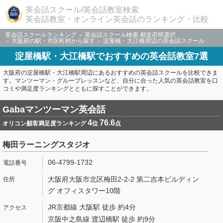
英会話スクール/英会話教室検索
英会話教室・オンライン英会話のランキング・比較
英会話スクールランキング
英会話スクール検索 都道府県選択
大阪府の駅・市区町村から探す
淀屋橋・大江橋周辺の英会話スクール
淀屋橋駅・大江橋駅でおすすめの英会話教室7選
大阪府の淀屋橋駅・大江橋駅周辺にあるおすすめの英会話スクールを比較できま
す。マンツーマン・グループレッスンなど、自分に合った人気の英会話教室を口
コミや満足度ランキングとともに探すことができます。
Gabaマンツーマン英会話
4
76.6
オリコン顧客満足度ランキング
位
点
梅田ラーニングスタジオ
06-4799-1732
大阪府大阪市北区梅田2-2-2 第二吉本ビルディン
グ オフィスタワー10階
JR京都線 大阪駅 徒歩 約4分
京阪中之島線 渡辺橋駅 徒歩 約9分