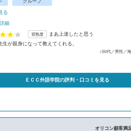
ン
グループ
で見る
 詳細
まあ上達したと思う
習熟度
先生が親身になって教えてくれる。
（50代／男性／
ＥＣＣ外語学院の評判・口コミを見る
オリコン顧客満