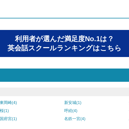
利用者が選んだ満足度No.1は？
英会話スクールランキングはこちら
東岡崎(4)
新安城(1)
桜(1)
呼続(4)
国府宮(1)
名鉄一宮(4)