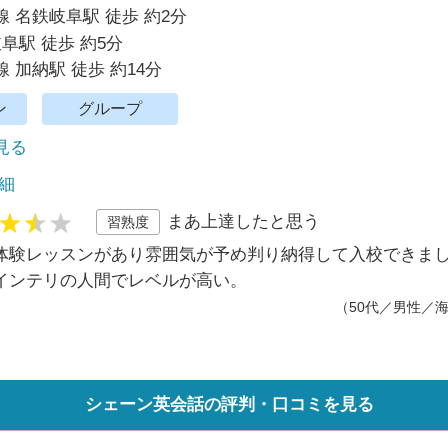
 名鉄岐阜駅 徒歩 約2分
岐阜駅 徒歩 約5分
 加納駅 徒歩 約14分
ン
グループ
で見る
細
まあ上達したと思う
習熟度
体験レッスンがあり雰囲気が予め判り納得して入校できま
インテリの人間でレベルが高い。
（50代／男性／
シェーン英会話の評判・口コミを見る