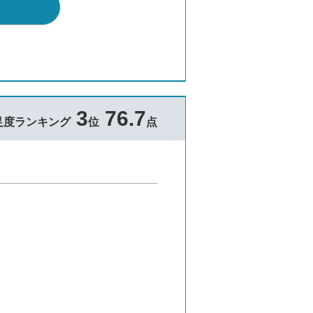
3
76.7
足度ランキング
位
点