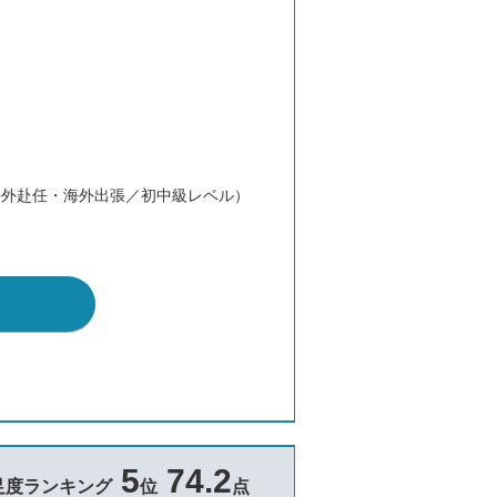
海外赴任・海外出張／初中級レベル）
5
74.2
足度ランキング
位
点