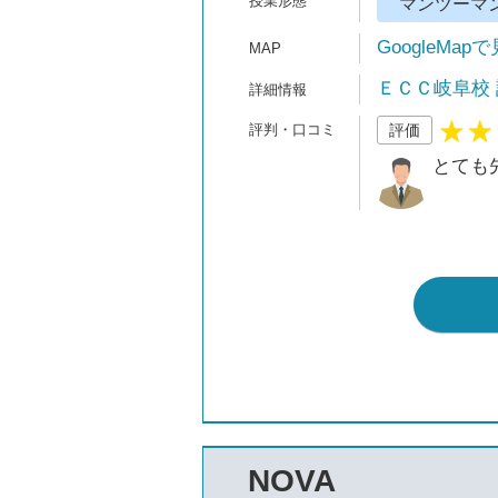
マンツーマ
GoogleMap
ＥＣＣ岐阜校
評価
とても
NOVA