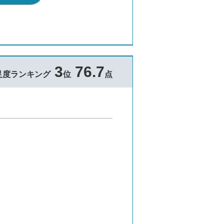
3
76.7
足度ランキング
位
点