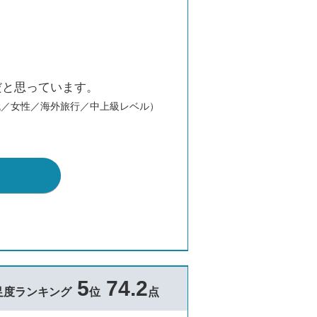
だと思っています。
代／女性／海外旅行／中上級レベル）
5
74.2
足度ランキング
位
点