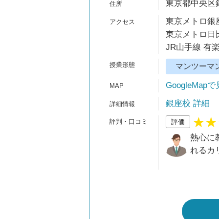
東京都中央区銀
東京メトロ銀座
東京メトロ日比
JR山手線 有
マンツーマ
GoogleMap
銀座校 詳細
評価
熱心に
れるカ