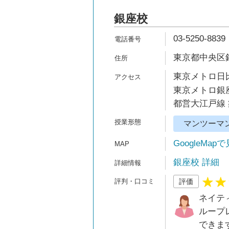
銀座校
03-5250-8839
東京都中央区銀
東京メトロ日比
東京メトロ銀座
都営大江戸線 
マンツーマ
GoogleMap
銀座校 詳細
評価
ネイテ
ループ
できま