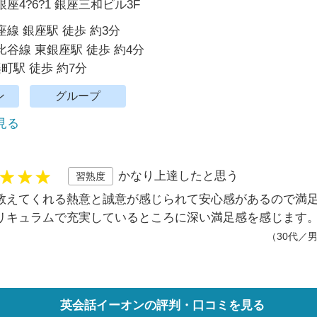
座4?6?1 銀座三和ビル3F
線 銀座駅 徒歩 約3分
谷線 東銀座駅 徒歩 約4分
楽町駅 徒歩 約7分
ン
グループ
で見る
かなり上達したと思う
習熟度
教えてくれる熱意と誠意が感じられて安心感があるので満
リキュラムで充実しているところに深い満足感を感じます
（30代／
英会話イーオンの評判・口コミを見る