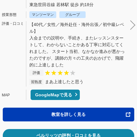
東急世田谷線 若林駅 徒歩 約18分
マンツーマン
グループ
【40代／女性／海外赴任・海外出張／初中級レベ
ル】
入会までの説明や、手続き、またレッスンスター
トして、わからないことかある丁寧に対応してく
れました。 スタート当初、なかなか進みが悪かっ
たのですが、講師の方々の工夫のおかげで、飛躍
的に上達しました
評価
まあ上達したと思う
習熟度
GoogleMapで見る
教室を詳しく見る
ベルリッツの評判・口コミを見る