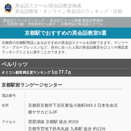
英会話スクール/英会話教室検索
英会話教室・オンライン英会話のランキング・比較
英会話スクールランキング
英会話スクール検索 都道府県選択
京都府の駅・市区町村から探す
京都周辺の英会話スクール
京都駅でおすすめの英会話教室5選
京都府の京都駅周辺にあるおすすめの英会話スクールを比較できます。マンツー
マン・グループレッスンなど、自分に合った人気の英会話教室を口コミや満足度
ランキングとともに探すことができます。
ベルリッツ
1
77.7
オリコン顧客満足度ランキング
位
点
京都駅前ランゲージセンター
京都府京都市下京区東塩小路町843-2 日本生命京
都ヤサカビル2F
琵琶湖線 京都駅 徒歩 約3分
京都市営地下鉄烏丸線 九条駅 徒歩 約12分