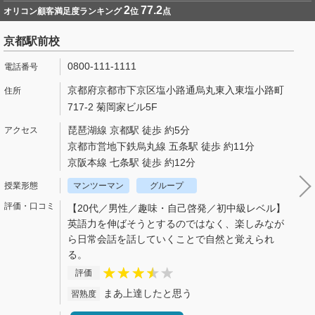
2
77.2
オリコン顧客満足度ランキング
位
点
京都駅前校
0800-111-1111
京都府京都市下京区塩小路通烏丸東入東塩小路町
717-2 菊岡家ビル5F
琵琶湖線 京都駅 徒歩 約5分
京都市営地下鉄烏丸線 五条駅 徒歩 約11分
京阪本線 七条駅 徒歩 約12分
マンツーマン
グループ
【20代／男性／趣味・自己啓発／初中級レベル】
英語力を伸ばそうとするのではなく、楽しみなが
ら日常会話を話していくことで自然と覚えられ
る。
評価
まあ上達したと思う
習熟度