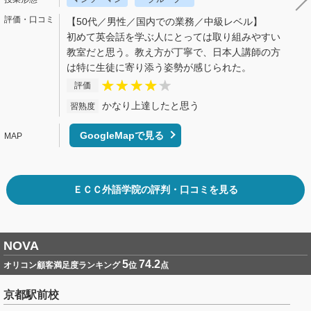
【50代／男性／国内での業務／中級レベル】
初めて英会話を学ぶ人にとっては取り組みやすい
教室だと思う。教え方が丁寧で、日本人講師の方
は特に生徒に寄り添う姿勢が感じられた。
評価
かなり上達したと思う
習熟度
GoogleMapで見る
ＥＣＣ外語学院の評判・口コミを見る
NOVA
5
74.2
オリコン顧客満足度ランキング
位
点
京都駅前校