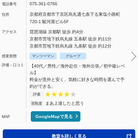
075-361-0766
京都府京都市下京区烏丸通七条下る東塩小路町
720-1 駿河屋ビル5F
琵琶湖線 京都駅 徒歩 約4分
京都市営地下鉄烏丸線 五条駅 徒歩 約11分
京都市営地下鉄烏丸線 九条駅 徒歩 約12分
マンツーマン
グループ
【40代／男性／海外赴任・海外出張／初中級レベ
ル】
料金が意外と安く、気軽に好きな時間を選んで予
約ができる。
評価
まあ上達したと思う
習熟度
GoogleMapで見る
教室を詳しく見る