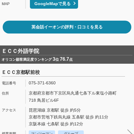
GoogleMapで見る
英会話イーオンの評判・口コミを見る
ＥＣＣ外語学院
3
76.7
オリコン顧客満足度ランキング
位
点
ＥＣＣ京都駅前校
075-371-6360
京都府京都市下京区烏丸通七条下ル東塩小路町
718 鳥居ビル6F
琵琶湖線 京都駅 徒歩 約5分
京都市営地下鉄烏丸線 五条駅 徒歩 約11分
京阪本線 七条駅 徒歩 約12分
マンツーマン
グループ