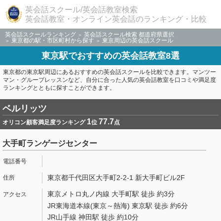
英会話スクール/英会話教室検索
英会話教室・オンライン英会話のランキング・比較
英会話スクールランキング
英会話スクール検索 都道府県選択
東京都の駅・市区町村から探す
東京周辺の英会話スクール
東京駅でおすすめの英会話教室8選
東京都の東京駅周辺にあるおすすめの英会話スクールを比較できます。マンツー
マン・グループレッスンなど、自分に合った人気の英会話教室を口コミや満足度
ランキングとともに探すことができます。
ベルリッツ
1
77.7
オリコン顧客満足度ランキング
位
点
大手町ランゲージセンター
東京都千代田区大手町2-2-1 新大手町ビル2F
東京メトロ丸ノ内線 大手町駅 徒歩 約3分
JR東海道本線(東京～熱海) 東京駅 徒歩 約6分
JR山手線 神田駅 徒歩 約10分