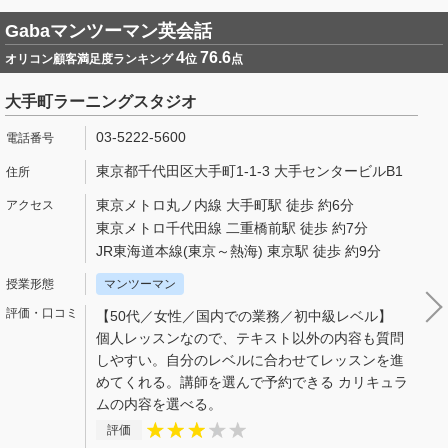
Gabaマンツーマン英会話
4
76.6
オリコン顧客満足度ランキング
位
点
大手町ラーニングスタジオ
03-5222-5600
東京都千代田区大手町1-1-3 大手センタービルB1
東京メトロ丸ノ内線 大手町駅 徒歩 約6分
東京メトロ千代田線 二重橋前駅 徒歩 約7分
JR東海道本線(東京～熱海) 東京駅 徒歩 約9分
マンツーマン
【50代／女性／国内での業務／初中級レベル】
個人レッスンなので、テキスト以外の内容も質問
しやすい。自分のレベルに合わせてレッスンを進
めてくれる。講師を選んで予約できる カリキュラ
ムの内容を選べる。
評価