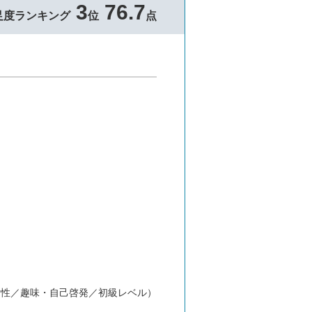
3
76.7
足度ランキング
位
点
。
女性／趣味・自己啓発／初級レベル）