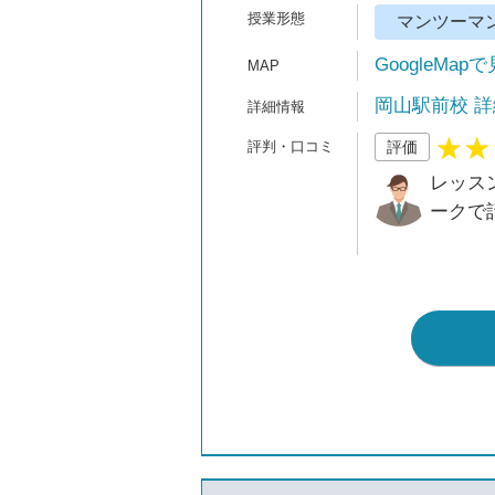
マンツーマ
GoogleMap
岡山駅前校 詳
評価
レッス
ークで