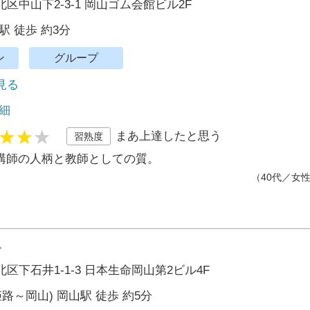
区中山下2-3-1 岡山ゴム会館ビル2F
駅 徒歩 約3分
ン
グループ
で見る
細
まあ上達したと思う
習熟度
講師の人柄と教師としての質。
（40代／女
1
区下石井1-1-3 日本生命岡山第2ビル4F
姫路～岡山) 岡山駅 徒歩 約5分