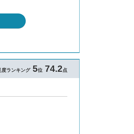
5
74.2
足度ランキング
位
点