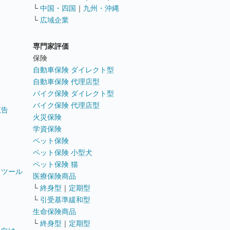
ス
└
中国・四国
｜
九州・沖縄
└
広域企業
専門家評価
ト
保険
自動車保険 ダイレクト型
自動車保険 代理店型
バイク保険 ダイレクト型
バイク保険 代理店型
広告
火災保険
学資保険
ペット保険
ペット保険 小型犬
ペット保険 猫
トツール
医療保険商品
└
終身型
｜
定期型
└
引受基準緩和型
生命保険商品
└
終身型
｜
定期型