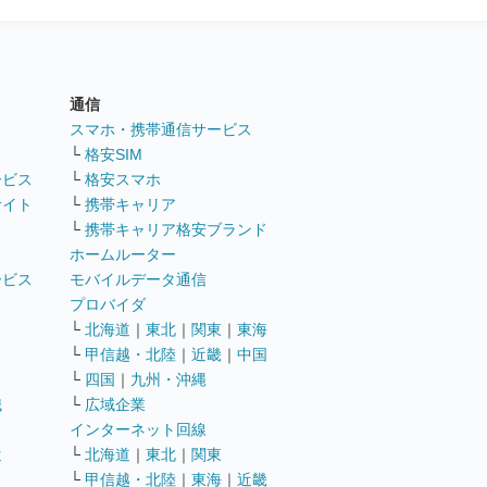
通信
ト
スマホ・携帯通信サービス
└
格安SIM
ービス
└
格安スマホ
サイト
└
携帯キャリア
└
携帯キャリア格安ブランド
ホームルーター
ービス
モバイルデータ通信
ト
プロバイダ
└
北海道
｜
東北
｜
関東
｜
東海
└
甲信越・北陸
｜
近畿
｜
中国
└
四国
｜
九州・沖縄
職
└
広域企業
インターネット回線
遣
└
北海道
｜
東北
｜
関東
└
甲信越・北陸
｜
東海
｜
近畿