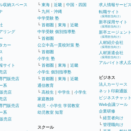
ル収納スペース
└
東海
｜
近畿
｜
中国・四国
求人情報サービ
ナ
└
九州・沖縄
転職サイト
（採用担当向け）
中学受験 塾
新卒採用サイト
社
└
首都圏
｜
東海
｜
近畿
（採用担当向け）
アリング
中学受験 個別指導塾
新卒エージェン
（採用担当向け）
ー
└
首都圏
人材紹介会社
タカー
公立中高一貫校対策 塾
（採用担当向け）
ス
└
首都圏
人材派遣会社
（採用担当向け）
社
小学生 塾
アルバイト求人
報サイト
└
首都圏
｜
東海
｜
近畿
売店
小学生 個別指導塾
ビジネス
専門販売店
└
首都圏
｜
東海
｜
近畿
法人カーリース
ー系
通信教育
ネット印刷通販
販売店
└
高校生
｜
中学生
｜
小学生
ビジネスチャッ
売店
家庭教師
Web会議ツール
専門販売店
幼児・小学生 学習教室
企業研修
ー系
幼児教室 知育
└
経営者向け
販売店
└
管理職向け
スクール