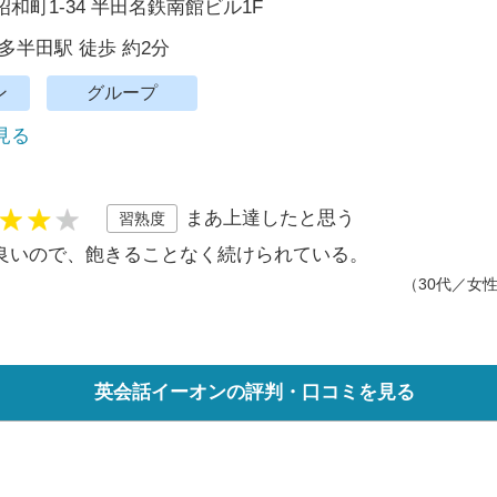
和町1-34 半田名鉄南館ビル1F
多半田駅 徒歩 約2分
ン
グループ
で見る
まあ上達したと思う
習熟度
良いので、飽きることなく続けられている。
（30代／女
英会話イーオンの評判・口コミを見る