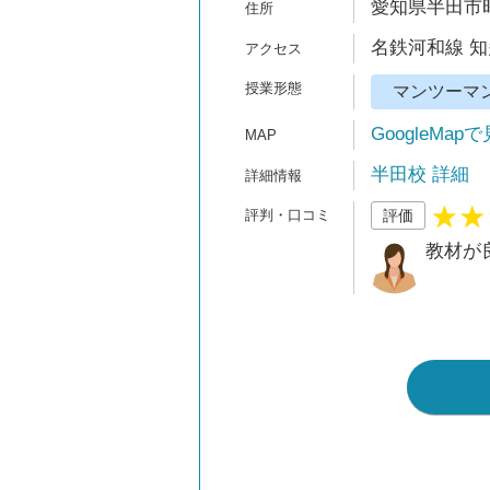
愛知県半田市昭
名鉄河和線 知
マンツーマ
GoogleMap
半田校 詳細
評価
教材が