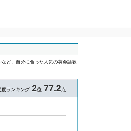
ンなど、自分に合った人気の英会話教
2
77.2
足度ランキング
位
点