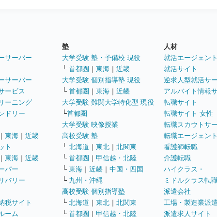
塾
人材
ーサーバー
大学受験 塾・予備校 現役
就活エージェン
└
首都圏
｜
東海
｜
近畿
就活サイト
ーサーバー
大学受験 個別指導塾 現役
逆求人型就活サ
サービス
└
首都圏
｜
東海
｜
近畿
アルバイト情報
リーニング
大学受験 難関大学特化型 現役
転職サイト
ンドリー
└
首都圏
転職サイト 女性
大学受験 映像授業
転職スカウトサ
｜
東海
｜
近畿
高校受験 塾
転職エージェン
ット
└
北海道
｜
東北
｜
北関東
看護師転職
｜
東海
｜
近畿
└
首都圏
｜
甲信越・北陸
介護転職
ーパー
└
東海
｜
近畿
｜
中国・四国
ハイクラス・
リバリー
└
九州・沖縄
ミドルクラス転
高校受験 個別指導塾
派遣会社
納税サイト
└
北海道
｜
東北
｜
北関東
工場・製造業派
ルーム
└
首都圏
｜
甲信越・北陸
派遣求人サイト