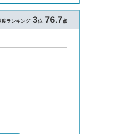
3
76.7
足度ランキング
位
点