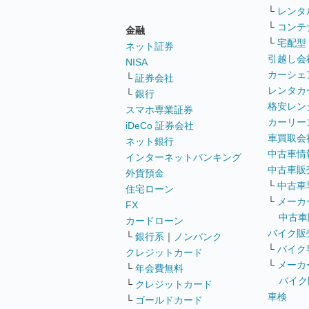
└
レンタ
└
コンテ
金融
└
宅配型
ネット証券
引越し会
NISA
カーシェ
└
証券会社
レンタカ
└
銀行
格安レン
スマホ専業証券
カーリー
iDeCo 証券会社
車買取会
ネット銀行
中古車情
インターネットバンキング
中古車販
外貨預金
└
中古車
住宅ローン
└
メーカ
FX
中古車
カードローン
バイク販
└
銀行系
｜
ノンバンク
└
バイク
クレジットカード
└
メーカ
└
年会費無料
バイク
└
クレジットカード
車検
└
ゴールドカード