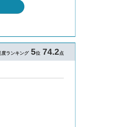
5
74.2
足度ランキング
位
点