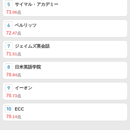
サイマル・アカデミー
73
.06
点
ベルリッツ
72
.47
点
ジェイムズ英会話
71
.51
点
日米英語学院
70
.84
点
イーオン
70
.73
点
ECC
70
.14
点