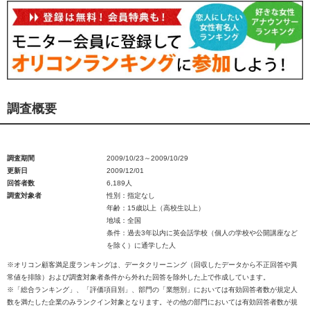
調査概要
調査期間
2009/10/23～2009/10/29
更新日
2009/12/01
回答者数
6,189人
調査対象者
性別：指定なし
年齢：15歳以上（高校生以上）
地域：全国
条件：過去3年以内に英会話学校（個人の学校や公開講座など
を除く）に通学した人
※オリコン顧客満足度ランキングは、データクリーニング（回収したデータから不正回答や異
常値を排除）および調査対象者条件から外れた回答を除外した上で作成しています。
※「総合ランキング」、「評価項目別」、部門の「業態別」においては有効回答者数が規定人
数を満たした企業のみランクイン対象となります。その他の部門においては有効回答者数が規