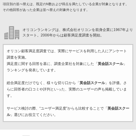
項目別の並べ替えは、既定のN数および得点を満たしている企業が対象となります。
その他回答があった企業は並べ替えの対象外となります。
オリコンランキングは、株式会社オリコンを前身企業に1967年より
スタート。2006年からは顧客満足度調査を開始。
オリコン顧客満足度調査では、実際にサービスを利用した
人にアンケート
調査を実施。
満足度に関する回答を基に、調査企業
社を対象にした「
英会話スクール
」
ランキングを発表しています。
総合満足度だけでなく、様々な切り口から「
英会話スクール
」を評価。さ
らに回答者の口コミや評判といった、実際のユーザーの声も掲載していま
す。
サービス検討の際、“ユーザー満足度”からも比較することで「
英会話スクー
ル
」選びにお役立てください。