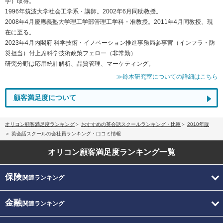
学）取得。
1996年筑波大学社会工学系・講師。2002年6月同助教授。
2008年4月慶應義塾大学理工学部管理工学科・准教授。2011年4月同教授、現
在に至る。
2023年4月内閣府 科学技術・イノベーション推進事務局参事官（インフラ・防
災担当）付上席科学技術政策フェロー（非常勤）
研究分野は応用統計解析、品質管理、マーケティング。
≫鈴木研究室についての詳細はこちら
顧客満足度について
オリコン顧客満足度ランキング
おすすめの英会話スクールランキング・比較
2010年版
英会話スクールの会社員ランキング・口コミ情報
オリコン顧客満足度
ランキング一覧
保険
関連ランキング
金融
関連ランキング