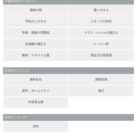
評価項目別ランキング
講師の質
通いやすさ
予約のしやすさ
スタッフの対応
学校、授業の雰囲気
クラス・レベルの適正さ
生徒数の適正さ
レッスン料
教材・テキストの質
英語力の習得度
目的別ランキング
海外赴任
資格対策
留学・ホームステイ
旅行
外資系企業
女性ランキング
女性