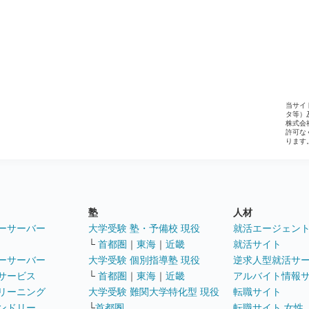
当サイ
タ等）
株式会
許可な
ります
塾
人材
ーサーバー
大学受験 塾・予備校 現役
就活エージェン
└
首都圏
｜
東海
｜
近畿
就活サイト
ーサーバー
大学受験 個別指導塾 現役
逆求人型就活サ
サービス
└
首都圏
｜
東海
｜
近畿
アルバイト情報
リーニング
大学受験 難関大学特化型 現役
転職サイト
ンドリー
└
首都圏
転職サイト 女性