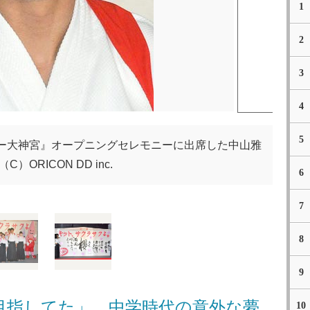
1
2
3
4
5
ワー大神宮』オープニングセレモニーに出席した中山雅
C）ORICON DD inc.
6
7
8
9
目指してた」 中学時代の意外な夢
10