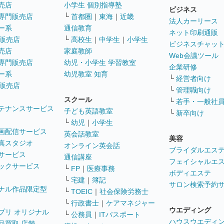
売店
小学生 個別指導塾
ビジネス
専門販売店
└
首都圏
｜
東海
｜
近畿
法人カーリース
ー系
通信教育
ネット印刷通販
販売店
└
高校生
｜
中学生
｜
小学生
ビジネスチャッ
売店
家庭教師
Web会議ツール
専門販売店
幼児・小学生 学習教室
企業研修
ー系
幼児教室 知育
└
経営者向け
販売店
└
管理職向け
スクール
└
若手・一般社
テナンスサービス
子ども英語教室
└
新卒向け
└
幼児
｜
小学生
画配信サービス
英会話教室
美容
真スタジオ
オンライン英会話
ブライダルエス
サービス
通信講座
フェイシャルエ
ックサービス
└
FP
｜
医療事務
ボディエステ
└
宅建
｜
簿記
サロン検索予約
ナル作品限定型
└
TOEIC
｜
社会保険労務士
└
行政書士
｜
ケアマネジャー
ウエディング
プリ オリジナル
└
公務員
｜
ITパスポート
ハウスウエディ
品買取 店舗