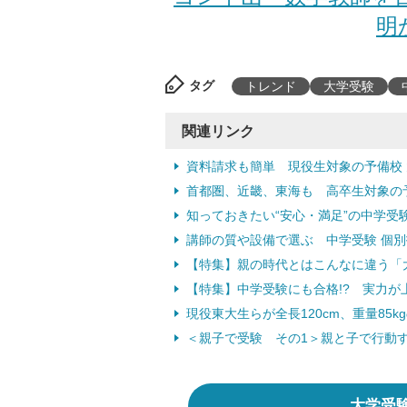
明
タグ
トレンド
大学受験
関連リンク
資料請求も簡単 現役生対象の予備校
首都圏、近畿、東海も 高卒生対象の
知っておきたい“安心・満足”の中学受
講師の質や設備で選ぶ 中学受験 個
【特集】親の時代とはこんなに違う「
【特集】中学受験にも合格!? 実力が
現役東大生らが全長120cm、重量85k
＜親子で受験 その1＞親と子で行動する
大学受