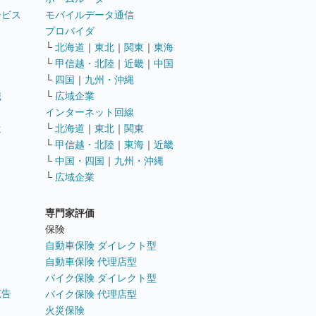
ービス
モバイルデータ通信
ト
プロバイダ
└
北海道
｜
東北
｜
関東
｜
東海
└
甲信越・北陸
｜
近畿
｜
中国
└
四国
｜
九州・沖縄
職
└
広域企業
インターネット回線
遣
└
北海道
｜
東北
｜
関東
└
甲信越・北陸
｜
東海
｜
近畿
ス
└
中国・四国
｜
九州・沖縄
└
広域企業
専門家評価
ト
保険
自動車保険 ダイレクト型
自動車保険 代理店型
バイク保険 ダイレクト型
広告
バイク保険 代理店型
火災保険