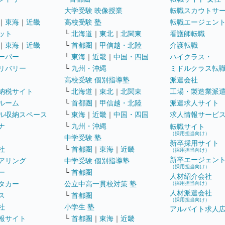
大学受験 映像授業
転職スカウトサ
｜
東海
｜
近畿
高校受験 塾
転職エージェン
ット
└
北海道
｜
東北
｜
北関東
看護師転職
｜
東海
｜
近畿
└
首都圏
｜
甲信越・北陸
介護転職
ーパー
└
東海
｜
近畿
｜
中国・四国
ハイクラス・
リバリー
└
九州・沖縄
ミドルクラス転
高校受験 個別指導塾
派遣会社
納税サイト
└
北海道
｜
東北
｜
北関東
工場・製造業派
ルーム
└
首都圏
｜
甲信越・北陸
派遣求人サイト
ル収納スペース
└
東海
｜
近畿
｜
中国・四国
求人情報サービ
ナ
└
九州・沖縄
転職サイト
（採用担当向け）
中学受験 塾
新卒採用サイト
社
└
首都圏
｜
東海
｜
近畿
（採用担当向け）
新卒エージェン
アリング
中学受験 個別指導塾
（採用担当向け）
ー
└
首都圏
人材紹介会社
タカー
公立中高一貫校対策 塾
（採用担当向け）
人材派遣会社
ス
└
首都圏
（採用担当向け）
社
小学生 塾
アルバイト求人
報サイト
└
首都圏
｜
東海
｜
近畿