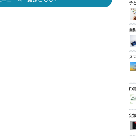
子
自
ス
FX
定