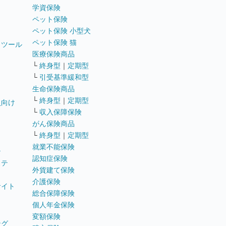
学資保険
ペット保険
ペット保険 小型犬
ペット保険 猫
トツール
医療保険商品
└
終身型
｜
定期型
└
引受基準緩和型
生命保険商品
└
終身型
｜
定期型
員向け
└
収入保障保険
がん保険商品
└
終身型
｜
定期型
就業不能保険
テ
認知症保険
ステ
外貨建て保険
介護保険
サイト
総合保障保険
個人年金保険
変額保険
ング