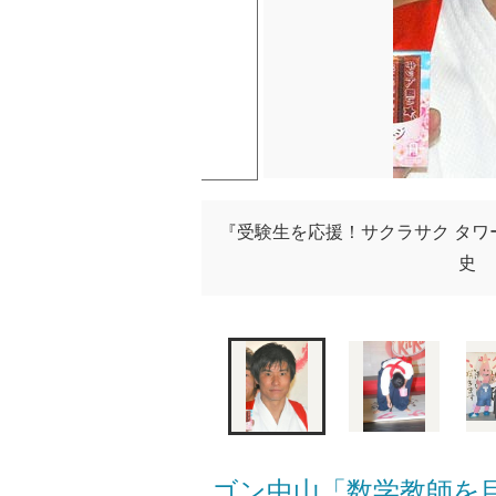
『受験生を応援！サクラサク タ
史 （
ゴン中山「数学教師を