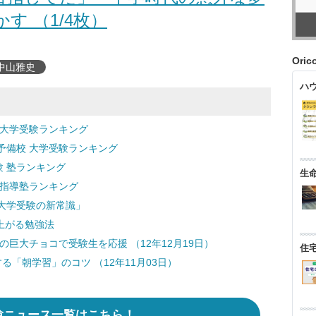
かす （1/4枚）
Ori
中山雅史
ハ
 大学受験ランキング
予備校 大学受験ランキング
験 塾ランキング
生
別指導塾ランキング
大学受験の新常識」
上がる勉強法
gの巨大チョコで受験生を応援 （12年12月19日）
住
「朝学習」のコツ （12年11月03日）
験ニュース一覧はこちら！