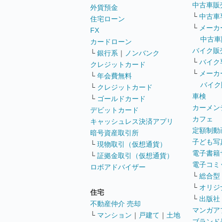
中古車販
外貨預金
└
中古車
住宅ローン
└
メーカ
FX
中古車
カードローン
バイク販
└
銀行系
｜
ノンバンク
└
バイク
クレジットカード
└
メーカ
└
年会費無料
バイク
└
クレジットカード
車検
└
ゴールドカード
カーメン
デビットカード
カフェ
キャッシュレス決済アプリ
定額制動
暗号資産取引所
子ども写
└
現物取引（仮想通貨）
電子書籍
└
証拠金取引（仮想通貨）
電子コミ
ロボアドバイザー
└
総合型
└
オリジ
住宅
└
出版社
不動産仲介 売却
マンガア
└
マンション
｜
戸建て
｜
土地
ブランド