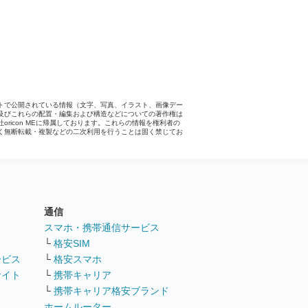
トで公開されている情報（文字、写真、イラスト、画像デー
及びこれらの配置・編集および構造などについての著作権は
社oricon MEに帰属しております。これらの情報を権利者の
く無断転載・複製などの二次利用を行うことは固く禁じてお
。
通信
ト
スマホ・携帯通信サービス
└
格安SIM
ービス
└
格安スマホ
サイト
└
携帯キャリア
└
携帯キャリア格安ブランド
ホームルーター