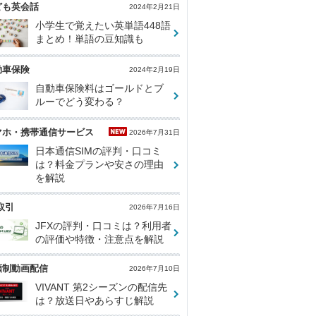
ども英会話
2024年2月21日
小学生で覚えたい英単語448語
まとめ！単語の豆知識も
動車保険
2024年2月19日
自動車保険料はゴールドとブ
ルーでどう変わる？
マホ・携帯通信サービス
2026年7月31日
日本通信SIMの評判・口コミ
は？料金プランや安さの理由
を解説
取引
2026年7月16日
JFXの評判・口コミは？利用者
の評価や特徴・注意点を解説
額制動画配信
2026年7月10日
VIVANT 第2シーズンの配信先
は？放送日やあらすじ解説