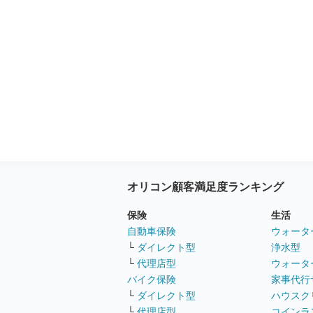
オリコン顧客満足度ランキング
保険
生活
自動車保険
ウォータ
└
ダイレクト型
浄水型
└
代理店型
ウォータ
バイク保険
家事代行
└
ダイレクト型
ハウスク
└
代理店型
コインラ