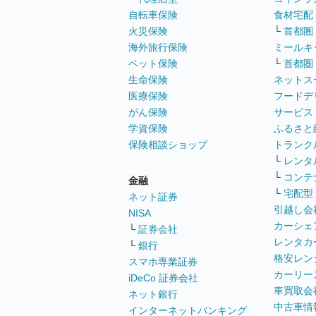
自転車保険
食材宅配
火災保険
└
首都圏
海外旅行保険
ミールキ
ペット保険
└
首都圏
生命保険
ネットス
医療保険
フードデ
がん保険
サービス
学資保険
ふるさと
保険相談ショップ
トランク
└
レンタ
└
コンテ
金融
└
宅配型
ネット証券
引越し会
NISA
カーシェ
└
証券会社
レンタカ
└
銀行
格安レン
スマホ専業証券
カーリー
iDeCo 証券会社
車買取会
ネット銀行
中古車情
インターネットバンキング