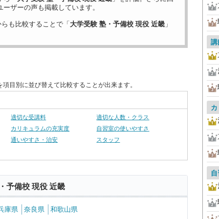
ユーザーの声も掲載しています。
からも比較することで「
大学受験 塾・予備校 現役 近畿
」
講
度を項目別に並び替えて比較することが出来ます。
カ
適切な受講料
適切な人数・クラス
カリキュラムの充実度
自習室の使いやすさ
通いやすさ・治安
スタッフ
自
・予備校 現役 近畿
兵庫県
奈良県
和歌山県