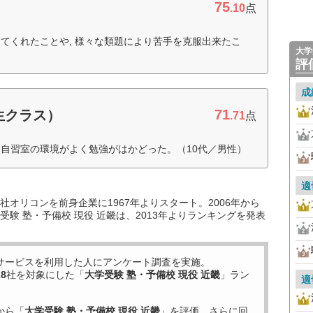
75
.10
点
てくれたことや, 様々な類題により苦手を克服出来たこ
大学
評
成
71
生クラス）
.71
点
自習室の環境がよく勉強がはかどった。（10代／男性）
適
オリコンを前身企業に1967年よりスタート。2006年から
験 塾・予備校 現役 近畿は、2013年よりランキングを発表
サービスを利用した
人にアンケート調査を実施。
28
社を対象にした「
大学受験 塾・予備校 現役 近畿
」ラン
適
から「
大学受験 塾・予備校 現役 近畿
」を評価。さらに回