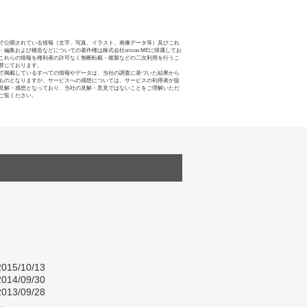
で公開されている情報（文字、写真、イラスト、画像データ等）及びこれ
・編集および構造などについての著作権は株式会社oricon MEに帰属してお
これらの情報を権利者の許可なく無断転載・複製などの二次利用を行うこ
禁じております。
で掲載しているすべての情報やデータは、当社の調査に基づいた結果から
ものとなりますが、サービスへの感想については、サービスの利用者が提
見解・感想となっており、当社の見解・意見ではないことをご理解いただ
ご覧ください。
015/10/13
014/09/30
013/09/28
し