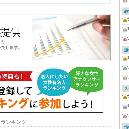
教
通
ス
連ランキング
情