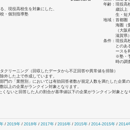
年齢：現役高
る、現役高校生を対象にした、
歳以上
校・個別指導塾
生・短
地域：首都圏
海圏（
（大阪
滋賀県
条件：現役高
とのあ
ースを
※塾・
時の調
タクリーニング（回収したデータから不正回答や異常値を排除）
除外した上で作成しています。
部門の「業態別」においては有効回答者数が規定人数を満たした企業の
数以上の企業がランクイン対象となります。
薦めたくないと回答した人の割合が基準値以下の企業がランクイン対象とな
0年
/
2019年
/
2018年
/
2017年
/
2016年
/
2015年
/
2014-2015年
/
201