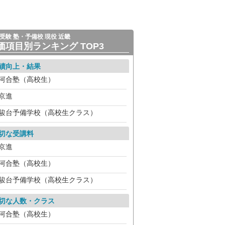
受験 塾・予備校 現役 近畿
価項目別ランキング TOP3
績向上・結果
河合塾（高校生）
京進
駿台予備学校（高校生クラス）
切な受講料
京進
河合塾（高校生）
駿台予備学校（高校生クラス）
切な人数・クラス
河合塾（高校生）