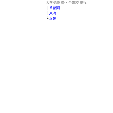
大学受験 塾・予備校 現役
首都圏
東海
近畿