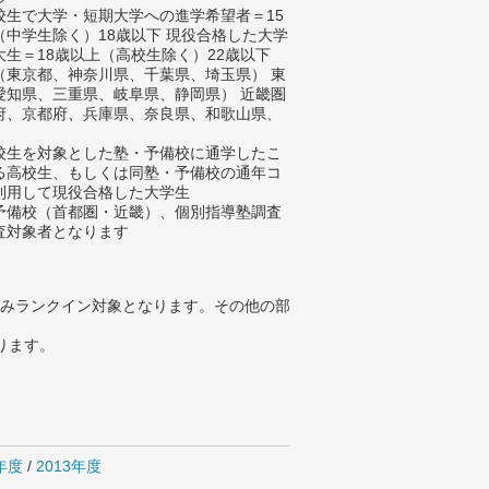
校生で大学・短期大学への進学希望者＝15
（中学生除く）18歳以下 現役合格した大学
大生＝18歳以上（高校生除く）22歳以下
（東京都、神奈川県、千葉県、埼玉県） 東
愛知県、三重県、岐阜県、静岡県） 近畿圏
府、京都府、兵庫県、奈良県、和歌山県、
）
校生を対象とした塾・予備校に通学したこ
る高校生、もしくは同塾・予備校の通年コ
利用して現役合格した大学生
予備校（首都圏・近畿）、個別指導塾調査
査対象者となります
みランクイン対象となります。その他の部
ります。
4年度
/
2013年度