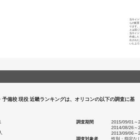
当サイト
らの配置
ります。
とは固く
当サイト
作成した
出された
いた上で
・予備校 現役 近畿ランキングは、オリコンの以下の調査に基
1
調査期間
2015/09/01～2
2014/08/26～2
人
2013/09/06～2
調査対象者
性別：指定な