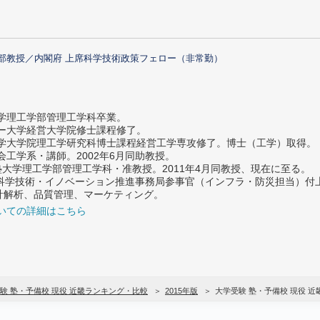
部教授／内閣府 上席科学技術政策フェロー（非常勤）
大学理工学部管理工学科卒業。
ター大学経営大学院修士課程修了。
大学大学院理工学研究科博士課程経営工学専攻修了。博士（工学）取得。
社会工学系・講師。2002年6月同助教授。
義塾大学理工学部管理工学科・准教授。2011年4月同教授、現在に至る。
府 科学技術・イノベーション推進事務局参事官（インフラ・防災担当）
計解析、品質管理、マーケティング。
いての詳細はこちら
験 塾・予備校 現役 近畿ランキング・比較
2015年版
大学受験 塾・予備校 現役 