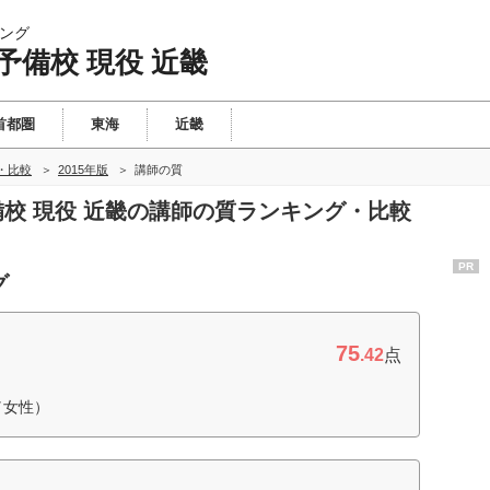
ング
予備校 現役 近畿
首都圏
東海
近畿
・比較
2015年版
講師の質
予備校 現役 近畿の講師の質ランキング・比較
PR
グ
75
.42
点
／女性）