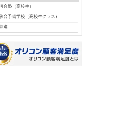
河合塾（高校生）
駿台予備学校（高校生クラス）
京進