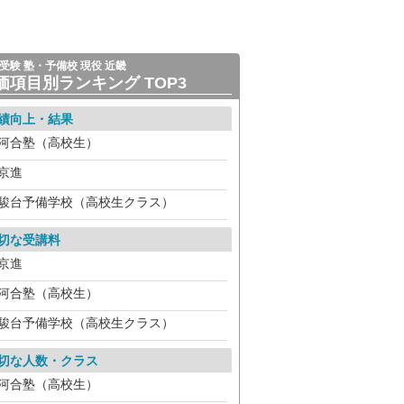
受験 塾・予備校 現役 近畿
価項目別ランキング TOP3
績向上・結果
河合塾（高校生）
京進
駿台予備学校（高校生クラス）
切な受講料
京進
河合塾（高校生）
駿台予備学校（高校生クラス）
切な人数・クラス
河合塾（高校生）