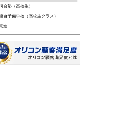
河合塾（高校生）
駿台予備学校（高校生クラス）
京進