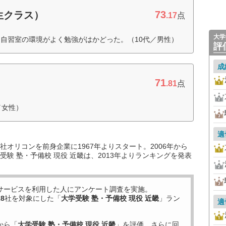
73
生クラス）
.17
点
大学
自習室の環境がよく勉強がはかどった。（10代／男性）
評
成
71
.81
点
／女性）
適
オリコンを前身企業に1967年よりスタート。2006年から
験 塾・予備校 現役 近畿は、2013年よりランキングを発表
サービスを利用した
人にアンケート調査を実施。
28
社を対象にした「
大学受験 塾・予備校 現役 近畿
」ラン
適
から「
大学受験 塾・予備校 現役 近畿
」を評価。さらに回