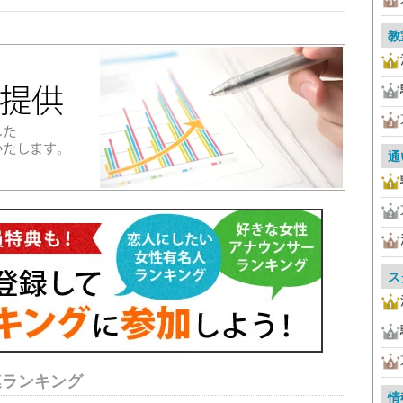
教
通
ス
連ランキング
情