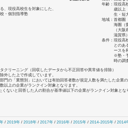
年齢：現役高
る、現役高校生を対象にした、
歳以上
校・個別指導塾
生・短
地域：首都圏
海圏（
（大阪
滋賀県
条件：現役高
とのあ
ースを
※塾・
時の調
タクリーニング（回収したデータから不正回答や異常値を排除）
除外した上で作成しています。
部門の「業態別」においては有効回答者数が規定人数を満たした企業の
数以上の企業がランクイン対象となります。
薦めたくないと回答した人の割合が基準値以下の企業がランクイン対象とな
0年
/
2019年
/
2018年
/
2017年
/
2016年
/
2015年
/
2014-2015年
/
201