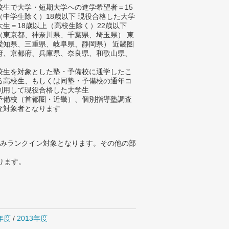
校生で大学・短期大学への進学希望者＝15
（中学生除く）18歳以下 現役合格した大学
大生＝18歳以上（高校生除く）22歳以下
（東京都、神奈川県、千葉県、埼玉県） 東
愛知県、三重県、岐阜県、静岡県） 近畿圏
府、京都府、兵庫県、奈良県、和歌山県、
）
校生を対象とした塾・予備校に通学したこ
る高校生、もしくは同塾・予備校の通年コ
利用して現役合格した大学生
予備校（首都圏・近畿）、個別指導塾調査
査対象者となります
みランクイン対象となります。その他の部
ります。
4年度
/
2013年度