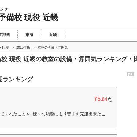
ング
予備校 現役 近畿
首都圏
東海
近畿
・比較
2015年版
教室の設備・雰囲気
予備校 現役 近畿の教室の設備・雰囲気ランキング・
PR
度ランキング
75
.84
点
てくれたことや, 様々な類題により苦手を克服出来たこ