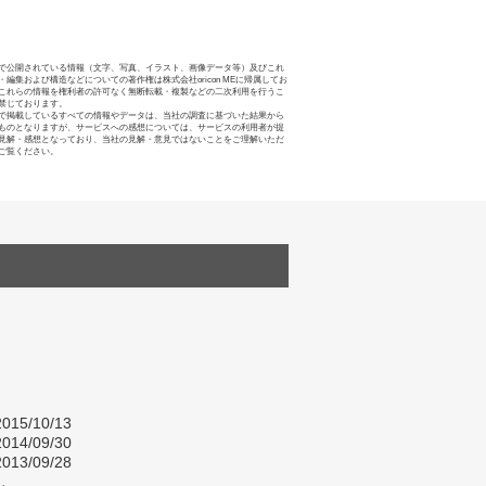
で公開されている情報（文字、写真、イラスト、画像データ等）及びこれ
・編集および構造などについての著作権は株式会社oricon MEに帰属してお
これらの情報を権利者の許可なく無断転載・複製などの二次利用を行うこ
禁じております。
で掲載しているすべての情報やデータは、当社の調査に基づいた結果から
ものとなりますが、サービスへの感想については、サービスの利用者が提
見解・感想となっており、当社の見解・意見ではないことをご理解いただ
ご覧ください。
015/10/13
014/09/30
013/09/28
し