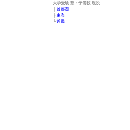
大学受験 塾・予備校 現役
首都圏
東海
近畿