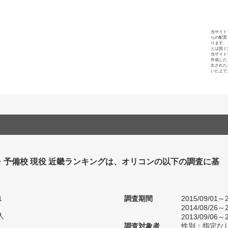
当サイト
らの配置
ります。
とは固く
当サイト
作成した
出された
いた上で
・予備校 現役 近畿ランキングは、オリコンの以下の調査に基
1
調査期間
2015/09/01～2
2014/08/26～2
人
2013/09/06～2
調査対象者
性別：指定な