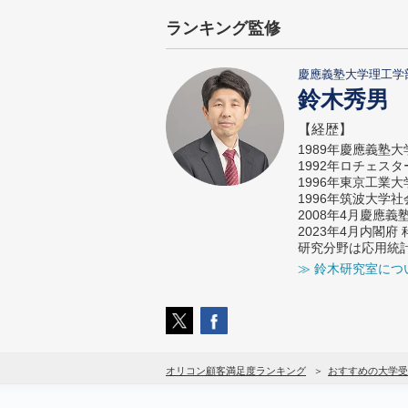
ランキング監修
慶應義塾大学理工学
鈴木秀男
【経歴】
1989年慶應義塾
1992年ロチェス
1996年東京工業
1996年筑波大学
2008年4月慶應
2023年4月内閣
研究分野は応用統
≫ 鈴木研究室につ
オリコン顧客満足度ランキング
おすすめの大学受