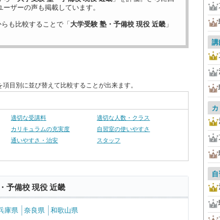
ユーザーの声も掲載しています。
からも比較することで「
大学受験 塾・予備校 現役 近畿
」
講
度を項目別に並び替えて比較することが出来ます。
カ
適切な受講料
適切な人数・クラス
カリキュラムの充実度
自習室の使いやすさ
通いやすさ・治安
スタッフ
自
・予備校 現役 近畿
兵庫県
奈良県
和歌山県