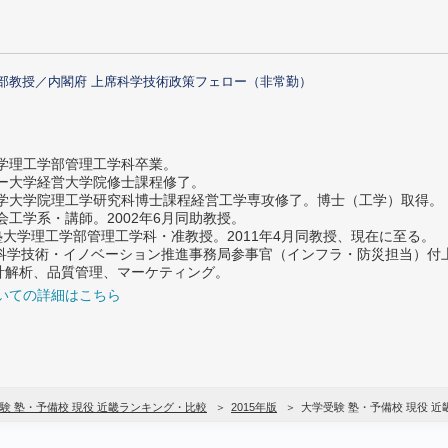
部教授／内閣府 上席科学技術政策フェロー（非常勤）
大学理工学部管理工学科卒業。
ター大学経営大学院修士課程修了。
大学大学院理工学研究科博士課程経営工学専攻修了。博士（工学）取得。
社会工学系・講師。2002年6月同助教授。
義塾大学理工学部管理工学科・准教授。2011年4月同教授、現在に至る。
府 科学技術・イノベーション推進事務局参事官（インフラ・防災担当）
計解析、品質管理、マーケティング。
いての詳細はこちら
験 塾・予備校 現役 近畿ランキング・比較
2015年版
大学受験 塾・予備校 現役 