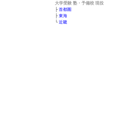
大学受験 塾・予備校 現役
首都圏
東海
近畿