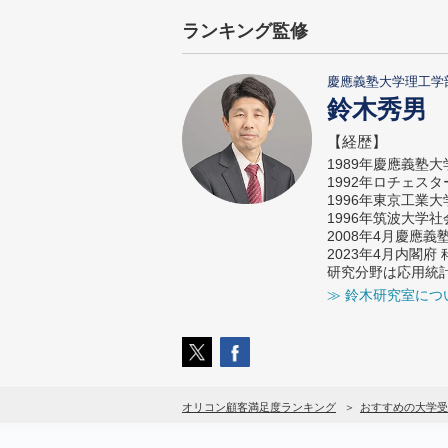
ランキング監修
慶應義塾大学理工学
鈴木秀男
【経歴】
1989年慶應義塾
1992年ロチェス
1996年東京工業
1996年筑波大学
2008年4月慶應
2023年4月内閣
研究分野は応用統
≫ 鈴木研究室につ
オリコン顧客満足度ランキング
おすすめの大学受