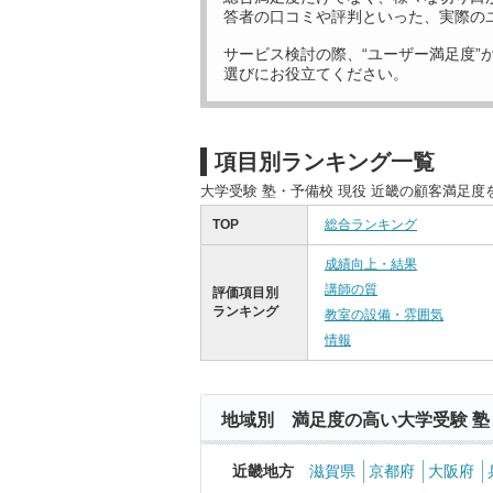
答者の口コミや評判といった、実際の
サービス検討の際、“ユーザー満足度”
選びにお役立てください。
項目別ランキング一覧
大学受験 塾・予備校 現役 近畿の顧客満足
TOP
総合ランキング
成績向上・結果
講師の質
評価項目別
ランキング
教室の設備・雰囲気
情報
地域別 満足度の高い大学受験 塾
近畿地方
滋賀県
京都府
大阪府