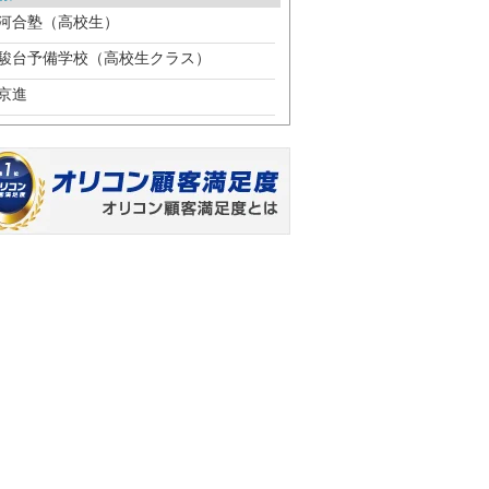
河合塾（高校生）
駿台予備学校（高校生クラス）
京進