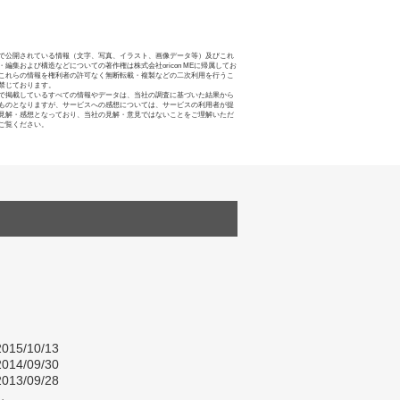
で公開されている情報（文字、写真、イラスト、画像データ等）及びこれ
・編集および構造などについての著作権は株式会社oricon MEに帰属してお
これらの情報を権利者の許可なく無断転載・複製などの二次利用を行うこ
禁じております。
で掲載しているすべての情報やデータは、当社の調査に基づいた結果から
ものとなりますが、サービスへの感想については、サービスの利用者が提
見解・感想となっており、当社の見解・意見ではないことをご理解いただ
ご覧ください。
015/10/13
014/09/30
013/09/28
し