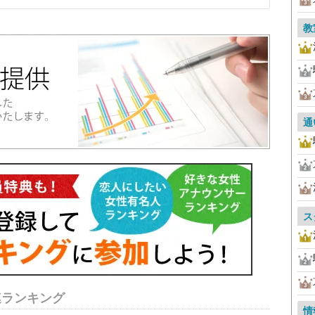
教
通
ス
連ランキング
情