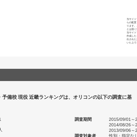
当サイト
らの配置
ります。
とは固く
当サイト
作成した
出された
いた上で
・予備校 現役 近畿ランキングは、オリコンの以下の調査に基
1
調査期間
2015/09/01～2
2014/08/26～2
人
2013/09/06～2
調査対象者
性別：指定な