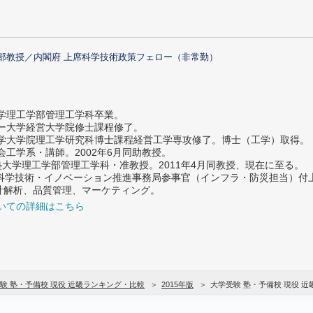
部教授／内閣府 上席科学技術政策フェロー（非常勤）
大学理工学部管理工学科卒業。
ター大学経営大学院修士課程修了。
大学大学院理工学研究科博士課程経営工学専攻修了。博士（工学）取得。
社会工学系・講師。2002年6月同助教授。
義塾大学理工学部管理工学科・准教授。2011年4月同教授、現在に至る。
府 科学技術・イノベーション推進事務局参事官（インフラ・防災担当）
計解析、品質管理、マーケティング。
いての詳細はこちら
験 塾・予備校 現役 近畿ランキング・比較
2015年版
大学受験 塾・予備校 現役 