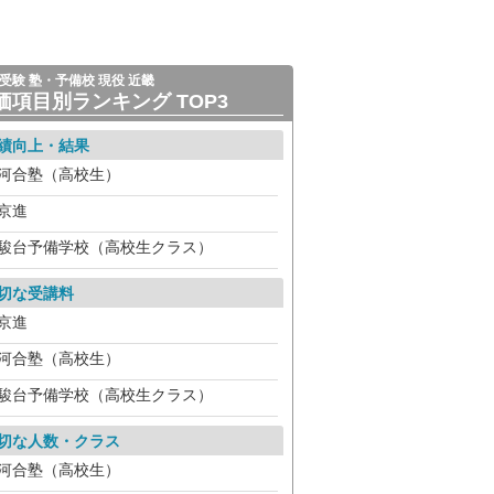
受験 塾・予備校 現役 近畿
価項目別ランキング TOP3
績向上・結果
河合塾（高校生）
京進
駿台予備学校（高校生クラス）
切な受講料
京進
河合塾（高校生）
駿台予備学校（高校生クラス）
切な人数・クラス
河合塾（高校生）