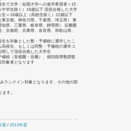
校生で大学・短期大学への進学希望者＝15
（中学生除く）18歳以下 現役合格した大学
大生＝18歳以上（高校生除く）22歳以下
（東京都、神奈川県、千葉県、埼玉県） 東
愛知県、三重県、岐阜県、静岡県） 近畿圏
府、京都府、兵庫県、奈良県、和歌山県、
）
校生を対象とした塾・予備校に通学したこ
る高校生、もしくは同塾・予備校の通年コ
利用して現役合格した大学生
予備校（首都圏・近畿）、個別指導塾調査
査対象者となります
みランクイン対象となります。その他の部
ります。
4年度
/
2013年度