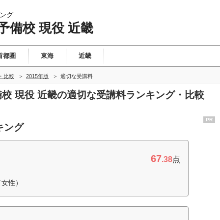
ング
予備校 現役 近畿
首都圏
東海
近畿
・比較
2015年版
適切な受講料
予備校 現役 近畿の適切な受講料ランキング・比較
PR
キング
67
.38
点
／女性）