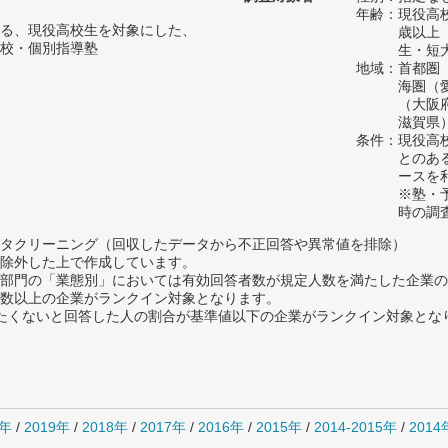
年齢：現役高
る、現役高校生を対象にした、
歳以上
校・個別指導塾
生・短
地域：首都圏
海圏（
（大阪
滋賀県
条件：現役高
とのあ
ースを
※塾・
時の調
タクリーニング（回収したデータから不正回答や異常値を排除）
除外した上で作成しています。
部門の「業態別」においては有効回答者数が規定人数を満たした企業の
数以上の企業がランクイン対象となります。
薦めたくないと回答した人の割合が基準値以下の企業がランクイン対象とな
0年
/
2019年
/
2018年
/
2017年
/
2016年
/
2015年
/
2014-2015年
/
201