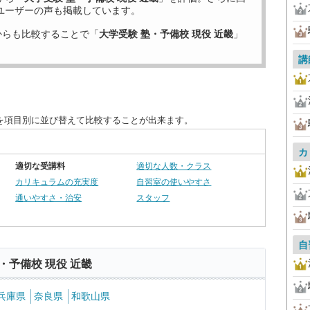
ユーザーの声も掲載しています。
からも比較することで「
大学受験 塾・予備校 現役 近畿
」
講
度を項目別に並び替えて比較することが出来ます。
カ
適切な受講料
適切な人数・クラス
カリキュラムの充実度
自習室の使いやすさ
通いやすさ・治安
スタッフ
自
・予備校 現役 近畿
兵庫県
奈良県
和歌山県