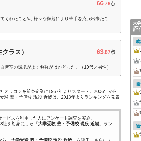
66
.79
点
てくれたことや, 様々な類題により苦手を克服出来たこ
大学
評
成
63
生クラス）
.87
点
自習室の環境がよく勉強がはかどった。（10代／男性）
適
オリコンを前身企業に1967年よりスタート。2006年から
験 塾・予備校 現役 近畿は、2013年よりランキングを発表
サービスを利用した
人にアンケート調査を実施。
28
社を対象にした「
大学受験 塾・予備校 現役 近畿
」ラン
適
から「
大学受験 塾・予備校 現役 近畿
」を評価。さらに回