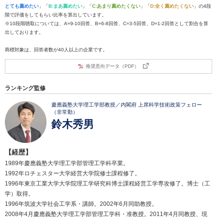
とても薦めたい
」「
B:まあ薦めたい
」「
C:あまり薦めたくない
」「
D:全く薦めたくない
」の4段
階で評価をしてもらい比率を算出しています。
※10段階聴取については、A=9-10回答、B=6-8回答、C=3-5回答、D=1-2回答として割合を算
出しております。
商標対象は、回答者数が40人以上の企業です。
推奨意向データ（PDF）
ランキング監修
慶應義塾大学理工学部教授／内閣府 上席科学技術政策フェロー
（非常勤）
鈴木秀男
【経歴】
1989年慶應義塾大学理工学部管理工学科卒業。
1992年ロチェスター大学経営大学院修士課程修了。
1996年東京工業大学大学院理工学研究科博士課程経営工学専攻修了。博士（工
学）取得。
1996年筑波大学社会工学系・講師。2002年6月同助教授。
2008年4月慶應義塾大学理工学部管理工学科・准教授。2011年4月同教授、現