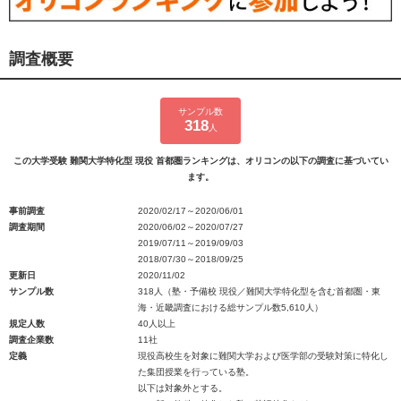
調査概要
サンプル数
318
人
この大学受験 難関大学特化型 現役 首都圏ランキングは、オリコンの以下の調査に基づいてい
ます。
事前調査
2020/02/17～2020/06/01
調査期間
2020/06/02～2020/07/27
2019/07/11～2019/09/03
2018/07/30～2018/09/25
更新日
2020/11/02
サンプル数
318人（塾・予備校 現役／難関大学特化型を含む首都圏・東
海・近畿調査における総サンプル数5,610人）
規定人数
40人以上
調査企業数
11社
定義
現役高校生を対象に難関大学および医学部の受験対策に特化し
た集団授業を行っている塾。
以下は対象外とする。