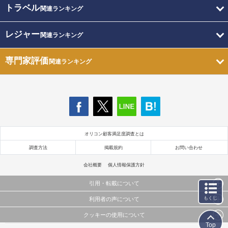
トラベル
関連ランキング
レジャー
関連ランキング
専門家評価
関連ランキング
オリコン顧客満足度調査とは
調査方法
掲載規約
お問い合わせ
会社概要
個人情報保護方針
引用・転載について
もくじ
利用者の声について
当サイトで公開されている情報（文字、写真、イラスト、画像データ等）及びこれらの配置・
編集および構造などについての著作権は株式会社oricon MEに帰属しております。
クッキーの使用について
当サイトに掲載している内容はすべてサービスの利用者が提出された見解・感想です。
これらの情報を権利者の許可なく無断転載・複製などの二次利用を行うことは固く禁じており
Top
弊社が内容について正確性を含め一切保証するものではありません。