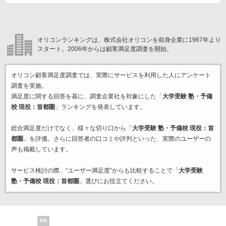
オリコンランキングは、株式会社オリコンを前身企業に1967年より
スタート。2006年からは顧客満足度調査を開始。
オリコン顧客満足度調査では、実際にサービスを利用した
人にアンケート
調査を実施。
満足度に関する回答を基に、調査企業
社を対象にした「
大学受験 塾・予備
校 現役：首都圏
」ランキングを発表しています。
総合満足度だけでなく、様々な切り口から「
大学受験 塾・予備校 現役：首
都圏
」を評価。さらに回答者の口コミや評判といった、実際のユーザーの
声も掲載しています。
サービス検討の際、“ユーザー満足度”からも比較することで「
大学受験
塾・予備校 現役：首都圏
」選びにお役立てください。
PR