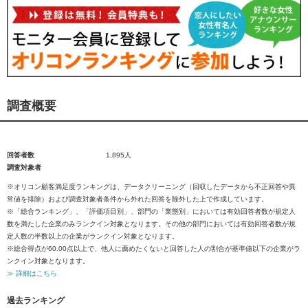
調査概要
回答者数
1,895人
調査対象者
※オリコン顧客満足度ランキングは、データクリーニング（回収したデータから不正回答や異
常値を排除）および調査対象者条件から外れた回答を除外した上で作成しています。
※「総合ランキング」、「評価項目別」、部門の「業態別」においては有効回答者数が規定人
数を満たした企業のみランクイン対象となります。その他の部門においては有効回答者数が規
定人数の半数以上の企業がランクイン対象となります。
※総合得点が60.00点以上で、他人に薦めたくないと回答した人の割合が基準値以下の企業がラ
ンクイン対象となります。
≫ 詳細はこちら
過去ランキング