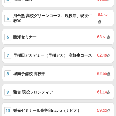
64
.57
河合塾 高校グリーンコース、現役館、現役生
教室
点
臨海セミナー
63
.51
点
早稲田アカデミー（早稲アカ） 高校生コース
62
.40
点
城南予備校 高校部
62
.00
点
駿台 現役フロンティア
61
.14
点
栄光ゼミナール高等部navio（ナビオ）
59
.22
点