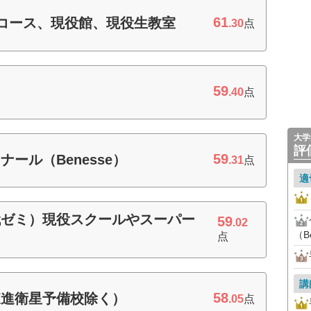
61
ンコース、現役館、現役生教室
.30
点
59
.40
点
大学
評
59
ール（Benesse）
.31
点
適
代ゼミ）現役スクールやスーパー
59
.02
（B
点
講
58
東進衛星予備校除く）
.05
点