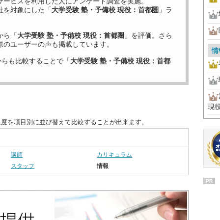
サービスを利用した
人にアンケート調査を実施。
社を対象にした「
大学受験 塾・予備校 現役：首都圏
」ラ
から「
大学受験 塾・予備校 現役：首都圏
」を評価。さら
際のユーザーの声も掲載しています。
情
からも比較することで「
大学受験 塾・予備校 現役：首都
現
足度を項目別に並び替えて比較することが出来ます。
講師
カリキュラム
スタッフ
情報
PR