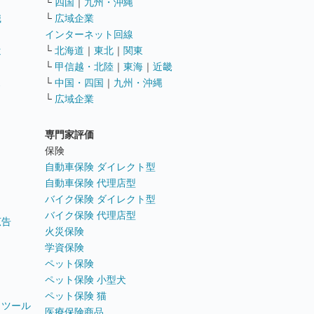
└
四国
｜
九州・沖縄
職
└
広域企業
インターネット回線
遣
└
北海道
｜
東北
｜
関東
└
甲信越・北陸
｜
東海
｜
近畿
ス
└
中国・四国
｜
九州・沖縄
└
広域企業
専門家評価
ト
保険
自動車保険 ダイレクト型
自動車保険 代理店型
バイク保険 ダイレクト型
バイク保険 代理店型
広告
火災保険
学資保険
ペット保険
ペット保険 小型犬
ペット保険 猫
トツール
医療保険商品