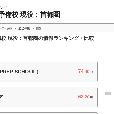
ング
予備校 現役：首都圏
ング・比較
2012年版
情報
予備校 現役：首都圏の情報ランキング・比較
74
REP SCHOOL）
.90
点
PR
62
ア
.20
点