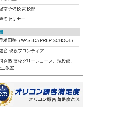
城南予備校 高校部
臨海セミナー
報
早稲田塾（WASEDA PREP SCHOOL）
駿台 現役フロンティア
河合塾 高校グリーンコース、現役館、
役生教室