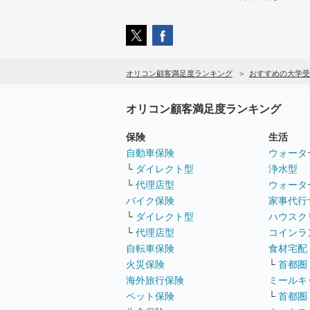
オリコン顧客満足度ランキング
おすすめの大学受
オリコン顧客満足度ランキング
保険
生活
自動車保険
ウォータ
└
ダイレクト型
浄水型
└
代理店型
ウォータ
バイク保険
家事代行
└
ダイレクト型
ハウスク
└
代理店型
コインラ
自転車保険
食材宅配
火災保険
└
首都圏
海外旅行保険
ミールキ
ペット保険
└
首都圏