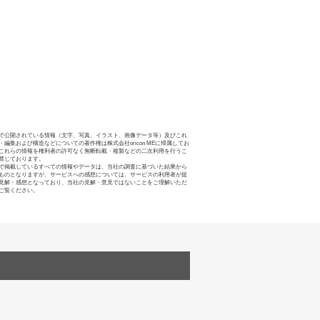
で公開されている情報（文字、写真、イラスト、画像データ等）及びこれ
・編集および構造などについての著作権は株式会社oricon MEに帰属してお
これらの情報を権利者の許可なく無断転載・複製などの二次利用を行うこ
禁じております。
で掲載しているすべての情報やデータは、当社の調査に基づいた結果から
ものとなりますが、サービスへの感想については、サービスの利用者が提
見解・感想となっており、当社の見解・意見ではないことをご理解いただ
ご覧ください。