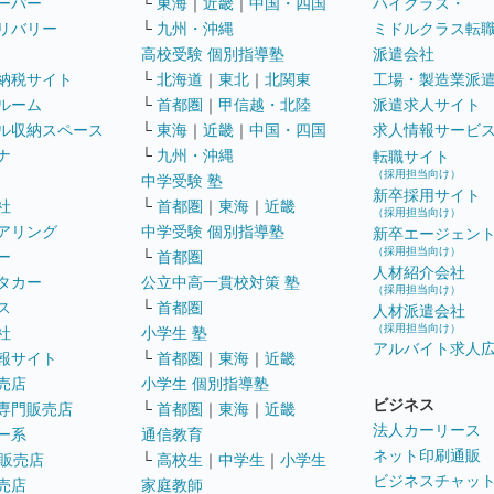
ーパー
└
東海
｜
近畿
｜
中国・四国
ハイクラス・
リバリー
└
九州・沖縄
ミドルクラス転
高校受験 個別指導塾
派遣会社
納税サイト
└
北海道
｜
東北
｜
北関東
工場・製造業派
ルーム
└
首都圏
｜
甲信越・北陸
派遣求人サイト
ル収納スペース
└
東海
｜
近畿
｜
中国・四国
求人情報サービ
ナ
└
九州・沖縄
転職サイト
（採用担当向け）
中学受験 塾
新卒採用サイト
社
└
首都圏
｜
東海
｜
近畿
（採用担当向け）
アリング
中学受験 個別指導塾
新卒エージェン
（採用担当向け）
ー
└
首都圏
人材紹介会社
タカー
公立中高一貫校対策 塾
（採用担当向け）
ス
└
首都圏
人材派遣会社
（採用担当向け）
社
小学生 塾
アルバイト求人
報サイト
└
首都圏
｜
東海
｜
近畿
売店
小学生 個別指導塾
ビジネス
専門販売店
└
首都圏
｜
東海
｜
近畿
法人カーリース
ー系
通信教育
ネット印刷通販
販売店
└
高校生
｜
中学生
｜
小学生
ビジネスチャッ
売店
家庭教師