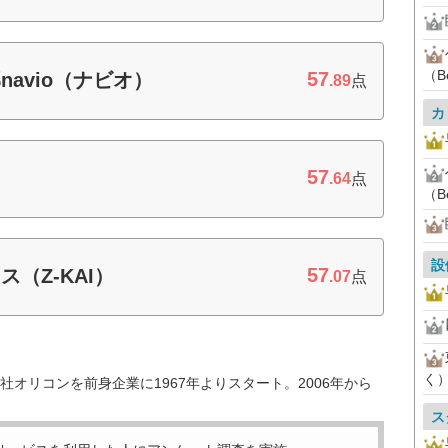
（B
57
avio（ナビオ）
.89
点
カ
57
.64
点
（B
設
57
（Z-KAI）
.07
点
く
オリコンを前身企業に1967年よりスタート。2006年から
ス