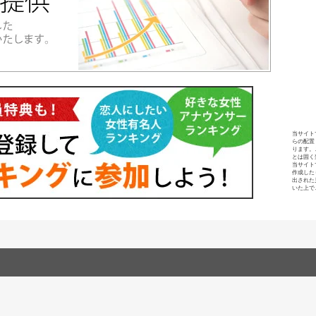
当サイト
らの配置
ります。
とは固く
当サイト
作成した
出された
いた上で