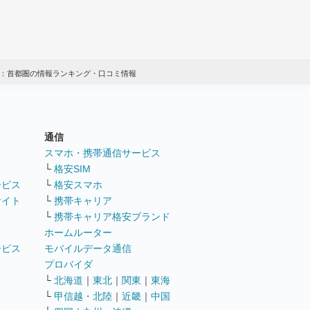
役：首都圏の情報ランキング・口コミ情報
通信
ト
スマホ・携帯通信サービス
└
格安SIM
ービス
└
格安スマホ
サイト
└
携帯キャリア
└
携帯キャリア格安ブランド
ホームルーター
ービス
モバイルデータ通信
ト
プロバイダ
└
北海道
｜
東北
｜
関東
｜
東海
└
甲信越・北陸
｜
近畿
｜
中国