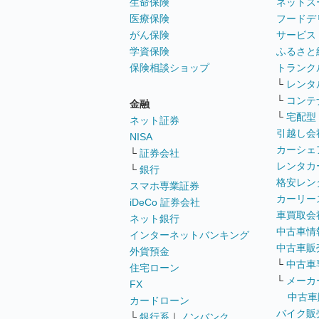
生命保険
ネットス
医療保険
フードデ
がん保険
サービス
学資保険
ふるさと
保険相談ショップ
トランク
└
レンタ
└
コンテ
金融
└
宅配型
ネット証券
引越し会
NISA
カーシェ
└
証券会社
レンタカ
└
銀行
格安レン
スマホ専業証券
カーリー
iDeCo 証券会社
車買取会
ネット銀行
中古車情
インターネットバンキング
中古車販
外貨預金
└
中古車
住宅ローン
└
メーカ
FX
中古車
カードローン
バイク販
└
銀行系
｜
ノンバンク