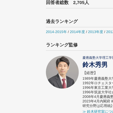
回答者総数 2,705人
過去ランキング
2014-2015年
/
2014年度
/
2013年度
/
20
ランキング監修
慶應義塾大学理工学
鈴木秀男
【経歴】
1989年慶應義塾
1992年ロチェス
1996年東京工業
1996年筑波大学
2008年4月慶應
2023年4月内閣
研究分野は応用統
≫ 鈴木研究室につ