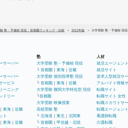
験 塾・予備校 現役：首都圏ランキング・比較
2012年版
大学受験 塾・予備校 現
塾
人材
ーサーバー
大学受験 塾・予備校 現役
就活エージェン
└
首都圏
｜
東海
｜
近畿
就活サイト
ーサーバー
大学受験 個別指導塾 現役
逆求人型就活サ
サービス
└
首都圏
｜
東海
｜
近畿
アルバイト情報
リーニング
大学受験 難関大学特化型 現役
転職サイト
ンドリー
└
首都圏
転職サイト 女性
大学受験 映像授業
転職スカウトサ
｜
東海
｜
近畿
高校受験 塾
転職エージェン
ット
└
北海道
｜
東北
｜
北関東
看護師転職
｜
東海
｜
近畿
└
首都圏
｜
甲信越・北陸
介護転職