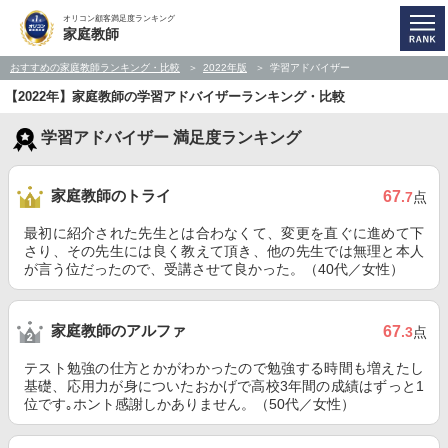
オリコン顧客満足度ランキング
家庭教師
おすすめの家庭教師ランキング・比較
2022年版
学習アドバイザー
【2022年】家庭教師の学習アドバイザーランキング・比較
学習アドバイザー 満足度ランキング
家庭教師のトライ
67
.7
点
最初に紹介された先生とは合わなくて、変更を直ぐに進めて下
さり、その先生には良く教えて頂き、他の先生では無理と本人
が言う位だったので、受講させて良かった。（40代／女性）
家庭教師のアルファ
67
.3
点
テスト勉強の仕方とかがわかったので勉強する時間も増えたし
基礎、応用力が身についたおかげで高校3年間の成績はずっと1
位です｡ホント感謝しかありません。（50代／女性）