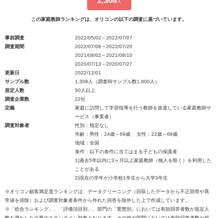
1,308
人
この家庭教師ランキングは、オリコンの以下の調査に基づいています。
事前調査
2022/05/02～2022/07/07
調査期間
2022/07/08～2022/07/20
2021/08/02～2021/08/10
2020/07/13～2020/07/27
更新日
2022/12/01
サンプル数
1,308人（調査時サンプル数1,800人）
規定人数
50人以上
調査企業数
22社
定義
家庭に訪問して学習指導を行う教師を派遣している家庭教師サ
ービス（事業者）
調査対象者
性別：指定なし
年齢：男性：24歳～69歳 女性：22歳～69歳
地域：全国
条件：以下の条件に当てはまる子どもの保護者
1)過去5年以内に3ヶ月以上家庭教師（個人を除く）を利用した
ことがある
2)現在の学年が小学校1年生から大学3年生
※オリコン顧客満足度ランキングは、データクリーニング（回収したデータから不正回答や異
常値を排除）および調査対象者条件から外れた回答を除外した上で作成しています。
※「総合ランキング」、「評価項目別」、部門の「業態別」においては有効回答者数が規定人
数を満たした企業のみランクイン対象となります。その他の部門においては有効回答者数が規