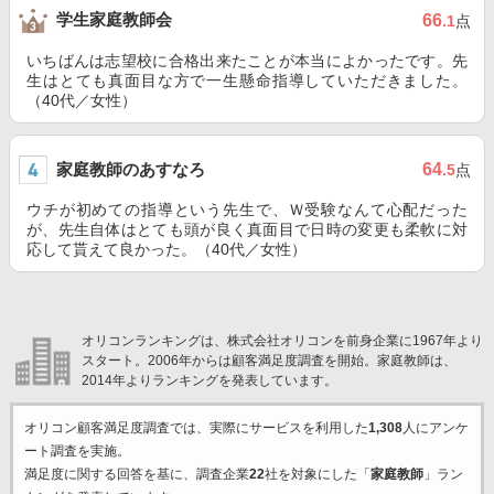
学生家庭教師会
66
.1
点
いちばんは志望校に合格出来たことが本当によかったです。先
生はとても真面目な方で一生懸命指導していただきました。
（40代／女性）
家庭教師のあすなろ
64
.5
点
ウチが初めての指導という先生で、Ｗ受験なんて心配だった
が、先生自体はとても頭が良く真面目で日時の変更も柔軟に対
応して貰えて良かった。（40代／女性）
オリコンランキングは、株式会社オリコンを前身企業に1967年より
スタート。2006年からは顧客満足度調査を開始。家庭教師は、
2014年よりランキングを発表しています。
オリコン顧客満足度調査では、実際にサービスを利用した
1,308
人にアンケ
ート調査を実施。
満足度に関する回答を基に、調査企業
22
社を対象にした「
家庭教師
」ラン