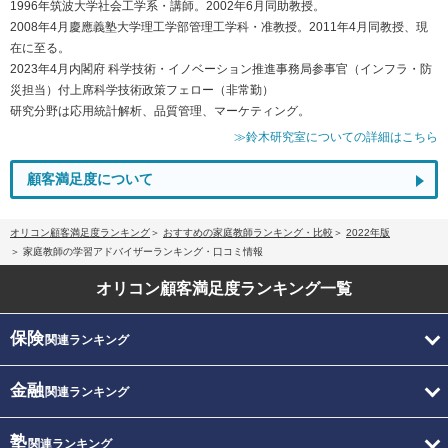
1996年筑波大学社会工学系・講師。2002年6月同助教授。
2008年4月慶應義塾大学理工学部管理工学科・准教授。2011年4月同教授、現
在に至る。
2023年4月内閣府 科学技術・イノベーション推進事務局参事官（インフラ・防
災担当）付上席科学技術政策フェロー（非常勤）
研究分野は応用統計解析、品質管理、マーケティング。
≫鈴木研究室についての詳細はこちら
顧客満足度について
オリコン顧客満足度ランキング
おすすめの家庭教師ランキング・比較
2022年版
家庭教師の学習アドバイザーランキング・口コミ情報
オリコン顧客満足度
ランキング一覧
保険
関連ランキング
金融
関連ランキング
塾
関連ランキング