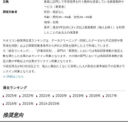
定義
家庭に訪問して学習指導を行う教師を派遣している家庭教師サ
ービス（事業者）
調査対象者
性別：指定なし
年齢：男性30～69歳、女性28～69歳
地域：全国
条件：過去5年以内に3ヶ月以上家庭教師（個人を除く）を利用
したことのある人の保護者
※オリコン顧客満足度ランキングは、データクリーニング（回収したデータから不正回答や異
常値を排除）および調査対象者条件から外れた回答を除外した上で作成しています。
※「総合ランキング」、「評価項目別」、部門の「業態別」においては有効回答者数が規定人
数を満たした企業のみランクイン対象となります。その他の部門においては有効回答者数が規
定人数の半数以上の企業がランクイン対象となります。
※総合得点が60.00点以上で、他人に薦めたくないと回答した人の割合が基準値以下の企業がラ
ンクイン対象となります。
≫ 詳細はこちら
過去ランキング
2025年
2022年
2021年
2020年
2019年
2018年
2017年
2016年
2015年
2014-2015年
推奨意向