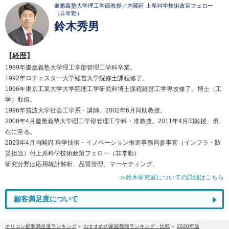
慶應義塾大学理工学部教授／内閣府 上席科学技術政策フェロー
（非常勤）
鈴木秀男
【経歴】
1989年慶應義塾大学理工学部管理工学科卒業。
1992年ロチェスター大学経営大学院修士課程修了。
1996年東京工業大学大学院理工学研究科博士課程経営工学専攻修了。博士（工
学）取得。
1996年筑波大学社会工学系・講師。2002年6月同助教授。
2008年4月慶應義塾大学理工学部管理工学科・准教授。2011年4月同教授、現
在に至る。
2023年4月内閣府 科学技術・イノベーション推進事務局参事官（インフラ・防
災担当）付上席科学技術政策フェロー（非常勤）
研究分野は応用統計解析、品質管理、マーケティング。
≫鈴木研究室についての詳細はこちら
顧客満足度について
オリコン顧客満足度ランキング
おすすめの家庭教師ランキング・比較
2020年版