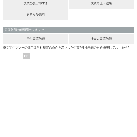
授業の受けやすさ
成績向上・結果
適切な受講料
家庭教師の種類別ランキング
学生家庭教師
社会人家庭教師
※文字がグレーの部門は当社規定の条件を満たした企業が2社未満のため発表しておりません。
PR