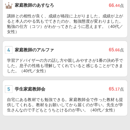
家庭教師のあすなろ
66
.44
点
講師との相性が良く、成績が格段に上がりました。成績が上が
ると本人のやる気もでてきたのか、勉強態度が変わりました。
勉強の仕方（コツ）がわかってきたように思えます。（40代／
女性）
家庭教師のアルファ
65
.66
点
学習アドバイザーの方の話し方や親しみやすさが1番の決め手で
した。息子の性格も理解してくれていると感じることができま
した。（40代／女性）
学生家庭教師会
65
.17
点
自宅にある教材でも勉強できる。家庭教師会で作った教材も提
供してくれる。教材をお願いしてから届くのが早い。先生が学
生さんなので子どもとうちとけるのが早い。（40代／女性）