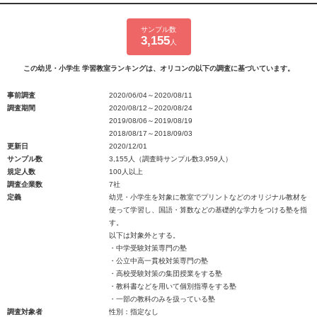
サンプル数
3,155
人
この幼児・小学生 学習教室ランキングは、オリコンの以下の調査に基づいています。
事前調査
2020/06/04～2020/08/11
調査期間
2020/08/12～2020/08/24
2019/08/06～2019/08/19
2018/08/17～2018/09/03
更新日
2020/12/01
サンプル数
3,155人（調査時サンプル数3,959人）
規定人数
100人以上
調査企業数
7社
定義
幼児・小学生を対象に教室でプリントなどのオリジナル教材を
使って学習し、国語・算数などの基礎的な学力をつける塾を指
す。
以下は対象外とする。
・中学受験対策専門の塾
・公立中高一貫校対策専門の塾
・高校受験対策の集団授業をする塾
・教科書などを用いて個別指導をする塾
・一部の教科のみを扱っている塾
調査対象者
性別：指定なし