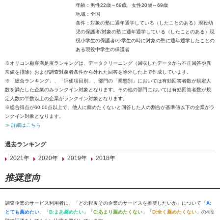
年齢：男性22歳～69歳、女性20歳～69歳
地域：全国
条件：対象の塾に通年通学している（したことのある）現役幼
児の保護者/対象の塾に通年通学している（したことのある）現
役小学生の保護者/小学生の時に対象の塾に通年通学したことの
ある現役中学生の保護者
※オリコン顧客満足度ランキングは、データクリーニング（回収したデータから不正回答や異
常値を排除）および調査対象者条件から外れた回答を除外した上で作成しています。
※「総合ランキング」、「評価項目別」、部門の「業態別」においては有効回答者数が規定人
数を満たした企業のみランクイン対象となります。その他の部門においては有効回答者数が規
定人数の半数以上の企業がランクイン対象となります。
※総合得点が60.00点以上で、他人に薦めたくないと回答した人の割合が基準値以下の企業がラ
ンクイン対象となります。
≫ 詳細はこちら
過去ランキング
2021年
2020年
2019年
2018年
推奨意向
調査企業のサービス利用者に、「どの程度その企業のサービスを推奨したいか」について「
A:
とても薦めたい
」「
B:まあ薦めたい
」「
C:あまり薦めたくない
」「
D:全く薦めたくない
」の4段