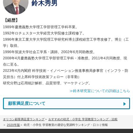
鈴木秀男
【経歴】
1989年慶應義塾大学理工学部管理工学科卒業。
1992年ロチェスター大学経営大学院修士課程修了。
1996年東京工業大学大学院理工学研究科博士課程経営工学専攻修了。博士（工
学）取得。
1996年筑波大学社会工学系・講師。2002年6月同助教授。
2008年4月慶應義塾大学理工学部管理工学科・准教授。2011年4月同教授、現
在に至る。
2023年4月内閣府 科学技術・イノベーション推進事務局参事官（インフラ・防
災担当）付上席科学技術政策フェロー（非常勤）
研究分野は応用統計解析、品質管理、マーケティング。
≫鈴木研究室についての詳細はこちら
顧客満足度について
オリコン顧客満足度ランキング
おすすめの幼児・小学生 学習教室ランキング・比較
2020年版
幼児・小学生 学習教室の適切な受講料ランキング・口コミ情報