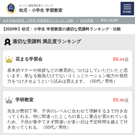
オリコン顧客満足度ランキング
幼児・小学生 学習教室
おすすめの幼児・小学生 学習教室ランキング・比較
2020年版
適切な受講料
【2020年】幼児・小学生 学習教室の適切な受講料ランキング・比較
適切な受講料 満足度ランキング
花まる学習会
66
.04
点
基本的マナーや挨拶などの教育的しつけはしていただいたと思
います。単なる勉強だけでないコミュニケーション能力や発想
力をつけさせようという試みは買えます。（50代／男性）
学研教室
65
.46
点
先生が懇切丁寧。子供のレベルに合わせて理解するまで付き合
ってくれる。特に間違ったところの直しに重点が置かれている
ため、子供が集中できず間違いが多い日は予定時間を越えて付
き合ってくれる。（50代／男性）