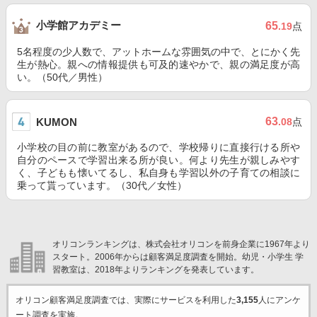
小学館アカデミー
65
.19
点
5名程度の少人数で、アットホームな雰囲気の中で、とにかく先
生が熱心。親への情報提供も可及的速やかで、親の満足度が高
い。（50代／男性）
63
KUMON
.08
点
小学校の目の前に教室があるので、学校帰りに直接行ける所や
自分のペースで学習出来る所が良い。何より先生が親しみやす
く、子どもも懐いてるし、私自身も学習以外の子育ての相談に
乗って貰っています。（30代／女性）
オリコンランキングは、株式会社オリコンを前身企業に1967年より
スタート。2006年からは顧客満足度調査を開始。幼児・小学生 学
習教室は、2018年よりランキングを発表しています。
オリコン顧客満足度調査では、実際にサービスを利用した
3,155
人にアンケ
ート調査を実施。