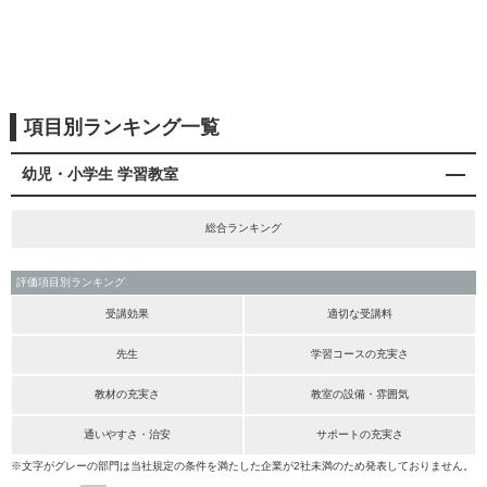
項目別ランキング一覧
幼児・小学生 学習教室
総合ランキング
評価項目別ランキング
受講効果
適切な受講料
先生
学習コースの充実さ
教材の充実さ
教室の設備・雰囲気
通いやすさ・治安
サポートの充実さ
※文字がグレーの部門は当社規定の条件を満たした企業が2社未満のため発表しておりません。