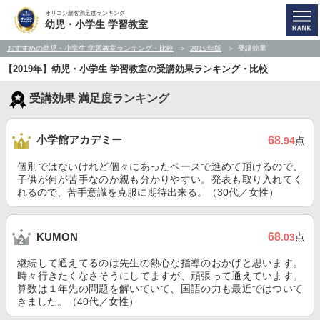
オリコン顧客満足度ランキング
幼児・小学生 学習教室
おすすめの幼児・小学生 学習教室ランキング・比較
2019年版
受講効果
【2019年】幼児・小学生 学習教室の受講効果ランキング・比較
受講効果 満足度ランキング
小学館アカデミー
68
.94
点
個別ではないけれど個々にあったペースで進めて頂けるので、
子供が何が苦手なのか親も分かりやすい。発表も取り入れてく
れるので、苦手意識を克服に期待出来る。（30代／女性）
68
KUMON
.03
点
継続して通えてるのは先生の熱心な指導のおかげと思います。
時々行きたくなさそうにしてますが、頑張って通えています。
算数は１年先の問題を解いていて、国語の力も最近ではついて
きました。（40代／女性）