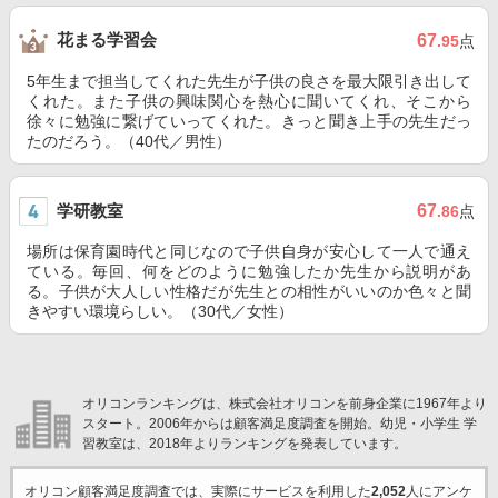
花まる学習会
67
.95
点
5年生まで担当してくれた先生が子供の良さを最大限引き出して
くれた。また子供の興味関心を熱心に聞いてくれ、そこから
徐々に勉強に繋げていってくれた。きっと聞き上手の先生だっ
たのだろう。（40代／男性）
学研教室
67
.86
点
場所は保育園時代と同じなので子供自身が安心して一人で通え
ている。毎回、何をどのように勉強したか先生から説明があ
る。子供が大人しい性格だが先生との相性がいいのか色々と聞
きやすい環境らしい。（30代／女性）
オリコンランキングは、株式会社オリコンを前身企業に1967年より
スタート。2006年からは顧客満足度調査を開始。幼児・小学生 学
習教室は、2018年よりランキングを発表しています。
オリコン顧客満足度調査では、実際にサービスを利用した
2,052
人にアンケ