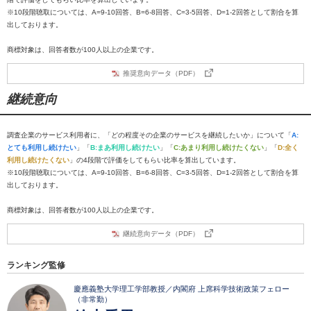
※10段階聴取については、A=9-10回答、B=6-8回答、C=3-5回答、D=1-2回答として割合を算
出しております。
商標対象は、回答者数が100人以上の企業です。
推奨意向データ（PDF）
継続意向
調査企業のサービス利用者に、「どの程度その企業のサービスを継続したいか」について「
A:
とても利用し続けたい
」「
B:まあ利用し続けたい
」「
C:あまり利用し続けたくない
」「
D:全く
利用し続けたくない
」の4段階で評価をしてもらい比率を算出しています。
※10段階聴取については、A=9-10回答、B=6-8回答、C=3-5回答、D=1-2回答として割合を算
出しております。
商標対象は、回答者数が100人以上の企業です。
継続意向データ（PDF）
ランキング監修
慶應義塾大学理工学部教授／内閣府 上席科学技術政策フェロー
（非常勤）