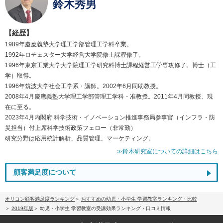
鈴木秀男
【経歴】
1989年慶應義塾大学理工学部管理工学科卒業。
1992年ロチェスター大学経営大学院修士課程修了。
1996年東京工業大学大学院理工学研究科博士課程経営工学専攻修了。博士（工
学）取得。
1996年筑波大学社会工学系・講師。2002年6月同助教授。
2008年4月慶應義塾大学理工学部管理工学科・准教授。2011年4月同教授、現
在に至る。
2023年4月内閣府 科学技術・イノベーション推進事務局参事官（インフラ・防
災担当）付上席科学技術政策フェロー（非常勤）
研究分野は応用統計解析、品質管理、マーケティング。
≫鈴木研究室についての詳細はこちら
顧客満足度について
オリコン顧客満足度ランキング
おすすめの幼児・小学生 学習教室ランキング・比較
2019年版
幼児・小学生 学習教室の受講効果ランキング・口コミ情報