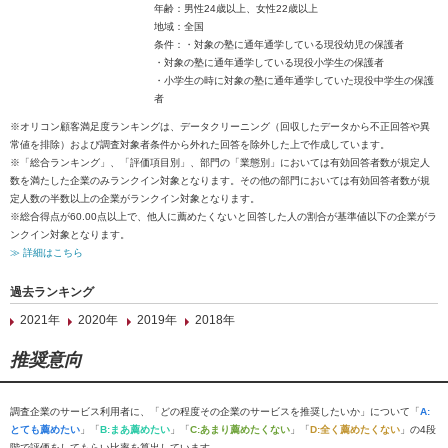
年齢：男性24歳以上、女性22歳以上
地域：全国
条件：・対象の塾に通年通学している現役幼児の保護者
・対象の塾に通年通学している現役小学生の保護者
・小学生の時に対象の塾に通年通学していた現役中学生の保護
者
※オリコン顧客満足度ランキングは、データクリーニング（回収したデータから不正回答や異
常値を排除）および調査対象者条件から外れた回答を除外した上で作成しています。
※「総合ランキング」、「評価項目別」、部門の「業態別」においては有効回答者数が規定人
数を満たした企業のみランクイン対象となります。その他の部門においては有効回答者数が規
定人数の半数以上の企業がランクイン対象となります。
※総合得点が60.00点以上で、他人に薦めたくないと回答した人の割合が基準値以下の企業がラ
ンクイン対象となります。
≫ 詳細はこちら
過去ランキング
2021年
2020年
2019年
2018年
推奨意向
調査企業のサービス利用者に、「どの程度その企業のサービスを推奨したいか」について「
A:
とても薦めたい
」「
B:まあ薦めたい
」「
C:あまり薦めたくない
」「
D:全く薦めたくない
」の4段
階で評価をしてもらい比率を算出しています。