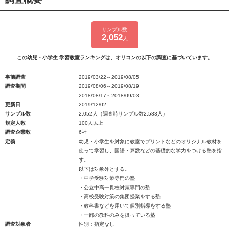
サンプル数
2,052
人
この幼児・小学生 学習教室ランキングは、オリコンの以下の調査に基づいています。
事前調査
2019/03/22～2019/08/05
調査期間
2019/08/06～2019/08/19
2018/08/17～2018/09/03
更新日
2019/12/02
サンプル数
2,052人（調査時サンプル数2,583人）
規定人数
100人以上
調査企業数
6社
定義
幼児・小学生を対象に教室でプリントなどのオリジナル教材を
使って学習し、国語・算数などの基礎的な学力をつける塾を指
す。
以下は対象外とする。
・中学受験対策専門の塾
・公立中高一貫校対策専門の塾
・高校受験対策の集団授業をする塾
・教科書などを用いて個別指導をする塾
・一部の教科のみを扱っている塾
調査対象者
性別：指定なし