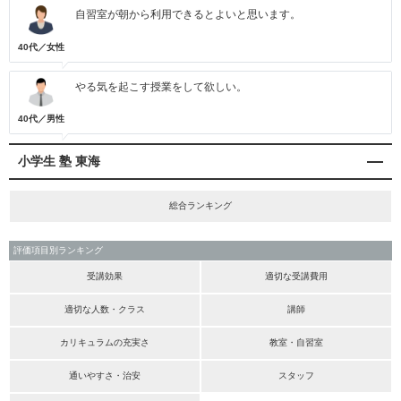
自習室が朝から利用できるとよいと思います。
40代／女性
やる気を起こす授業をして欲しい。
40代／男性
小学生 塾 東海
総合ランキング
評価項目別ランキング
受講効果
適切な受講費用
適切な人数・クラス
講師
カリキュラムの充実さ
教室・自習室
通いやすさ・治安
スタッフ