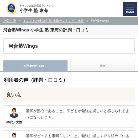
オリコン顧客満足度ランキング
小学生 塾 東海
小学生 塾
おすすめの小学生 塾 東海ランキング・比較
河合塾Wings
河合塾Wings
小学生 塾 東海の評判・口コミ
河合塾Wings
利用者の声（
8
）
得点
件
利用者の声（評判・口コミ）
良い点
講師が熱心であること。子どもが勉強を楽しいと感じられるよ
うになったこと。
40代／女性
講師がどの方も素晴らしいこと。勉強に楽しく取り組めている