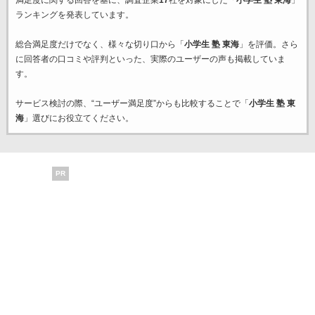
満足度に関する回答を基に、調査企業
17
社を対象にした「
小学生 塾 東海
」
ランキングを発表しています。
総合満足度だけでなく、様々な切り口から「
小学生 塾 東海
」を評価。さら
に回答者の口コミや評判といった、実際のユーザーの声も掲載していま
す。
サービス検討の際、“ユーザー満足度”からも比較することで「
小学生 塾 東
海
」選びにお役立てください。
PR