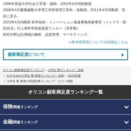
1996年筑波大学社会工学系・講師。2002年6月同助教授。
2008年4月慶應義塾大学理工学部管理工学科・准教授。2011年4月同教授、現
在に至る。
2023年4月内閣府 科学技術・イノベーション推進事務局参事官（インフラ・防
災担当）付上席科学技術政策フェロー（非常勤）
研究分野は応用統計解析、品質管理、マーケティング。
≫鈴木研究室についての詳細はこちら
顧客満足度について
オリコン顧客満足度ランキング
小学生 塾ランキング・比較
おすすめの小学生 塾 東海ランキング・比較
2023年版
小学生 塾 東海の受講効果ランキング・口コミ情報
オリコン顧客満足度
ランキング一覧
保険
関連ランキング
金融
関連ランキング