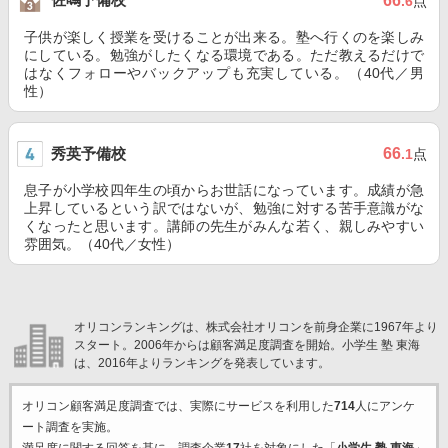
66
.6
点
子供が楽しく授業を受けることが出来る。塾へ行くのを楽しみ
にしている。勉強がしたくなる環境である。ただ教えるだけで
はなくフォローやバックアップも充実している。（40代／男
性）
秀英予備校
66
.1
点
息子が小学校四年生の頃からお世話になっています。成績が急
上昇しているという訳ではないが、勉強に対する苦手意識がな
くなったと思います。講師の先生がみんな若く、親しみやすい
雰囲気。（40代／女性）
オリコンランキングは、株式会社オリコンを前身企業に1967年より
スタート。2006年からは顧客満足度調査を開始。小学生 塾 東海
は、2016年よりランキングを発表しています。
オリコン顧客満足度調査では、実際にサービスを利用した
714
人にアンケ
ート調査を実施。