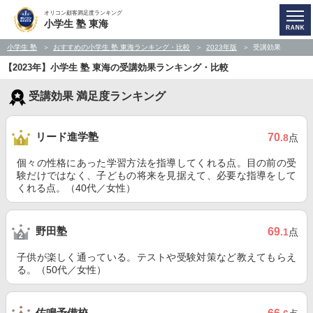
オリコン顧客満足度ランキング
小学生 塾 東海
小学生 塾
おすすめの小学生 塾 東海ランキング・比較
2023年版
受講効果
【2023年】小学生 塾 東海の受講効果ランキング・比較
受講効果 満足度ランキング
リード進学塾
70
.8
点
個々の性格にあった学習方法を指導してくれる点。目の前の受
験だけではなく、子どもの将来を見据えて、必要な指導をして
くれる点。（40代／女性）
野田塾
69
.1
点
子供が楽しく通っている。テストや受験対策など教えてもらえ
る。（50代／女性）
佐鳴予備校