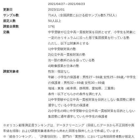
2021/04/27～2021/06/23
更新日
2023/11/01
サンプル数
714人（全国調査における総サンプル数5,752人）
規定人数
50人以上
調査企業数
17社
定義
中学受験や公立中高一貫校対策を目的とせず、小学生を対象に
一定のカリキュラムに沿った形で集団授業を行っている塾
ただし、以下は対象外とする
1)中学受験対策の塾
2)公立中高一貫校対策の塾
3)一部の教科のみを扱っている塾
4)映像授業が主体の塾
調査対象者
性別：指定なし
年齢：小学生の保護者：男性27～69歳 女性25～69歳／中学生
の保護者：男性32～69歳 女性30～69歳
地域：東海（岐阜県、静岡県、愛知県、三重県）
条件：以下どちらかの条件を満たす人
1)中学受験や公立中高一貫校対策を目的としない集団塾に通年
通学している小学生の保護者
2)小学生の時に中学受験や公立中高一貫校対策を目的としない
集団塾に通年通学していた中学生の保護者
※オリコン顧客満足度ランキングは、データクリーニング（回収したデータから不正回答や異
常値を排除）および調査対象者条件から外れた回答を除外した上で作成しています。
※「総合ランキング」、「評価項目別」、部門の「業態別」においては有効回答者数が規定人