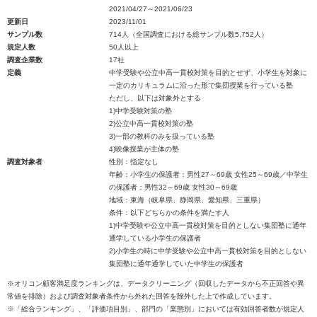
2021/04/27～2021/06/23
更新日
2023/11/01
サンプル数
714人（全国調査における総サンプル数5,752人）
規定人数
50人以上
調査企業数
17社
定義
中学受験や公立中高一貫校対策を目的とせず、小学生を対象に
一定のカリキュラムに沿った形で集団授業を行っている塾
ただし、以下は対象外とする
1)中学受験対策の塾
2)公立中高一貫校対策の塾
3)一部の教科のみを扱っている塾
4)映像授業が主体の塾
調査対象者
性別：指定なし
年齢：小学生の保護者：男性27～69歳 女性25～69歳／中学生
の保護者：男性32～69歳 女性30～69歳
地域：東海（岐阜県、静岡県、愛知県、三重県）
条件：以下どちらかの条件を満たす人
1)中学受験や公立中高一貫校対策を目的としない集団塾に通年
通学している小学生の保護者
2)小学生の時に中学受験や公立中高一貫校対策を目的としない
集団塾に通年通学していた中学生の保護者
※オリコン顧客満足度ランキングは、データクリーニング（回収したデータから不正回答や異
常値を排除）および調査対象者条件から外れた回答を除外した上で作成しています。
※「総合ランキング」、「評価項目別」、部門の「業態別」においては有効回答者数が規定人