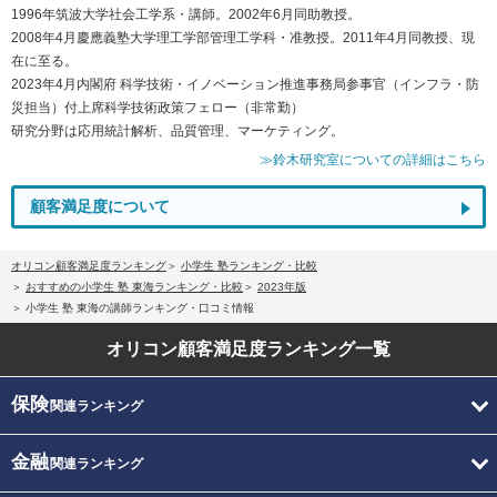
1996年筑波大学社会工学系・講師。2002年6月同助教授。
2008年4月慶應義塾大学理工学部管理工学科・准教授。2011年4月同教授、現
在に至る。
2023年4月内閣府 科学技術・イノベーション推進事務局参事官（インフラ・防
災担当）付上席科学技術政策フェロー（非常勤）
研究分野は応用統計解析、品質管理、マーケティング。
≫鈴木研究室についての詳細はこちら
顧客満足度について
オリコン顧客満足度ランキング
小学生 塾ランキング・比較
おすすめの小学生 塾 東海ランキング・比較
2023年版
小学生 塾 東海の講師ランキング・口コミ情報
オリコン顧客満足度
ランキング一覧
保険
関連ランキング
金融
関連ランキング