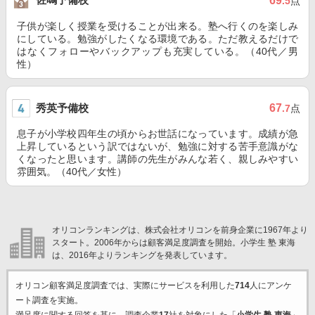
69
.5
点
子供が楽しく授業を受けることが出来る。塾へ行くのを楽しみ
にしている。勉強がしたくなる環境である。ただ教えるだけで
はなくフォローやバックアップも充実している。（40代／男
性）
秀英予備校
67
.7
点
息子が小学校四年生の頃からお世話になっています。成績が急
上昇しているという訳ではないが、勉強に対する苦手意識がな
くなったと思います。講師の先生がみんな若く、親しみやすい
雰囲気。（40代／女性）
オリコンランキングは、株式会社オリコンを前身企業に1967年より
スタート。2006年からは顧客満足度調査を開始。小学生 塾 東海
は、2016年よりランキングを発表しています。
オリコン顧客満足度調査では、実際にサービスを利用した
714
人にアンケ
ート調査を実施。