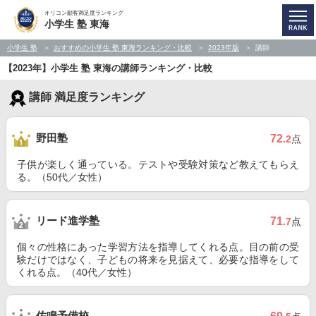
オリコン顧客満足度ランキング
小学生 塾 東海
小学生 塾
おすすめの小学生 塾 東海ランキング・比較
2023年版
講師
【2023年】小学生 塾 東海の講師ランキング・比較
講師 満足度ランキング
野田塾
72
.2
点
子供が楽しく通っている。テストや受験対策など教えてもらえ
る。（50代／女性）
リード進学塾
71
.7
点
個々の性格にあった学習方法を指導してくれる点。目の前の受
験だけではなく、子どもの将来を見据えて、必要な指導をして
くれる点。（40代／女性）
佐鳴予備校