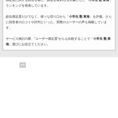
満足度に関する回答を基に、調査企業
17
社を対象にした「
小学生 塾 東海
」
ランキングを発表しています。
総合満足度だけでなく、様々な切り口から「
小学生 塾 東海
」を評価。さら
に回答者の口コミや評判といった、実際のユーザーの声も掲載していま
す。
サービス検討の際、“ユーザー満足度”からも比較することで「
小学生 塾 東
海
」選びにお役立てください。
PR