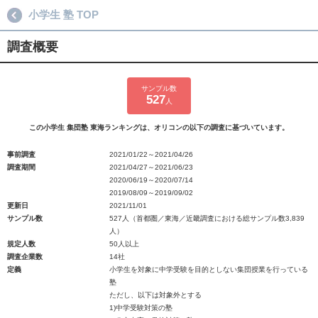
小学生 塾 TOP
調査概要
サンプル数
527
人
この小学生 集団塾 東海ランキングは、オリコンの以下の調査に基づいています。
事前調査
2021/01/22～2021/04/26
調査期間
2021/04/27～2021/06/23
2020/06/19～2020/07/14
2019/08/09～2019/09/02
更新日
2021/11/01
サンプル数
527人（首都圏／東海／近畿調査における総サンプル数3,839
人）
規定人数
50人以上
調査企業数
14社
定義
小学生を対象に中学受験を目的としない集団授業を行っている
塾
ただし、以下は対象外とする
1)中学受験対策の塾