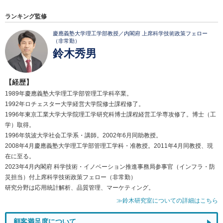
ランキング監修
慶應義塾大学理工学部教授／内閣府 上席科学技術政策フェロー
（非常勤）
鈴木秀男
【経歴】
1989年慶應義塾大学理工学部管理工学科卒業。
1992年ロチェスター大学経営大学院修士課程修了。
1996年東京工業大学大学院理工学研究科博士課程経営工学専攻修了。博士（工
学）取得。
1996年筑波大学社会工学系・講師。2002年6月同助教授。
2008年4月慶應義塾大学理工学部管理工学科・准教授。2011年4月同教授、現
在に至る。
2023年4月内閣府 科学技術・イノベーション推進事務局参事官（インフラ・防
災担当）付上席科学技術政策フェロー（非常勤）
研究分野は応用統計解析、品質管理、マーケティング。
≫鈴木研究室についての詳細はこちら
顧客満足度について