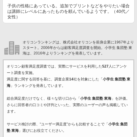
子供の性格にあっている。追加でプリントなどをやりたい場合
は講師にレベルにあったものを頼んでいるようです。（40代／
女性）
オリコンランキングは、株式会社オリコンを前身企業に1967年より
スタート。2006年からは顧客満足度調査を開始。小学生 集団塾 東
海は、2016年よりランキングを発表しています。
オリコン顧客満足度調査では、実際にサービスを利用した
527
人にアンケ
ート調査を実施。
満足度に関する回答を基に、調査企業
14
社を対象にした「
小学生 集団塾 東
海
」ランキングを発表しています。
総合満足度だけでなく、様々な切り口から「
小学生 集団塾 東海
」を評価。
さらに回答者の口コミや評判といった、実際のユーザーの声も掲載してい
ます。
サービス検討の際、“ユーザー満足度”からも比較することで「
小学生 集団
塾 東海
」選びにお役立てください。