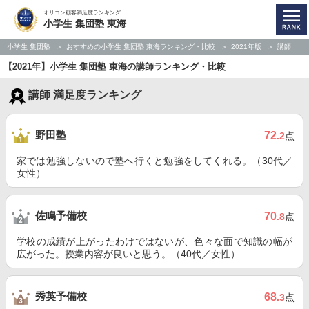
オリコン顧客満足度ランキング
小学生 集団塾 東海
小学生 集団塾
おすすめの小学生 集団塾 東海ランキング・比較
2021年版
講師
【2021年】小学生 集団塾 東海の講師ランキング・比較
講師 満足度ランキング
野田塾
72
.2
点
家では勉強しないので塾へ行くと勉強をしてくれる。（30代／
女性）
佐鳴予備校
70
.8
点
学校の成績が上がったわけではないが、色々な面で知識の幅が
広がった。授業内容が良いと思う。（40代／女性）
秀英予備校
68
.3
点