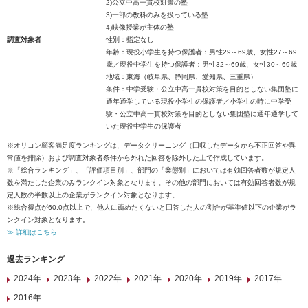
2)公立中高一貫校対策の塾
3)一部の教科のみを扱っている塾
4)映像授業が主体の塾
調査対象者
性別：指定なし
年齢：現役小学生を持つ保護者：男性29～69歳、女性27～69
歳／現役中学生を持つ保護者：男性32～69歳、女性30～69歳
地域：東海（岐阜県、静岡県、愛知県、三重県）
条件：中学受験・公立中高一貫校対策を目的としない集団塾に
通年通学している現役小学生の保護者／小学生の時に中学受
験・公立中高一貫校対策を目的としない集団塾に通年通学して
いた現役中学生の保護者
※オリコン顧客満足度ランキングは、データクリーニング（回収したデータから不正回答や異
常値を排除）および調査対象者条件から外れた回答を除外した上で作成しています。
※「総合ランキング」、「評価項目別」、部門の「業態別」においては有効回答者数が規定人
数を満たした企業のみランクイン対象となります。その他の部門においては有効回答者数が規
定人数の半数以上の企業がランクイン対象となります。
※総合得点が60.0点以上で、他人に薦めたくないと回答した人の割合が基準値以下の企業がラ
ンクイン対象となります。
≫ 詳細はこちら
過去ランキング
2024年
2023年
2022年
2021年
2020年
2019年
2017年
2016年