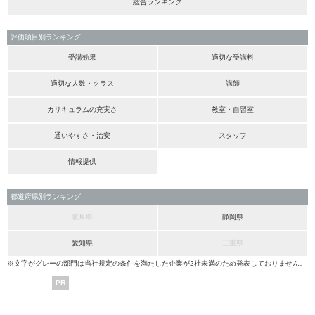
総合ランキング
評価項目別ランキング
受講効果
適切な受講料
適切な人数・クラス
講師
カリキュラムの充実さ
教室・自習室
通いやすさ・治安
スタッフ
情報提供
都道府県別ランキング
岐阜県
静岡県
愛知県
三重県
※文字がグレーの部門は当社規定の条件を満たした企業が2社未満のため発表しておりません。
PR