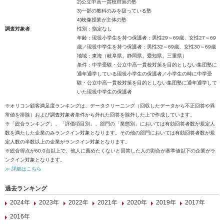
2)公立中高一貫校対策の塾
3)一部の教科のみを扱っている塾
4)映像授業が主体の塾
調査対象者
性別：指定なし
年齢：現役小学生を持つ保護者：男性29～69歳、女性27～69
歳／現役中学生を持つ保護者：男性32～69歳、女性30～69歳
地域：東海（岐阜県、静岡県、愛知県、三重県）
条件：中学受験・公立中高一貫校対策を目的としない集団塾に
通年通学している現役小学生の保護者／小学生の時に中学受
験・公立中高一貫校対策を目的としない集団塾に通年通学して
いた現役中学生の保護者
※オリコン顧客満足度ランキングは、データクリーニング（回収したデータから不正回答や異
常値を排除）および調査対象者条件から外れた回答を除外した上で作成しています。
※「総合ランキング」、「評価項目別」、部門の「業態別」においては有効回答者数が規定人
数を満たした企業のみランクイン対象となります。その他の部門においては有効回答者数が規
定人数の半数以上の企業がランクイン対象となります。
※総合得点が60.0点以上で、他人に薦めたくないと回答した人の割合が基準値以下の企業がラ
ンクイン対象となります。
≫ 詳細はこちら
過去ランキング
2024年
2023年
2022年
2021年
2020年
2019年
2017年
2016年