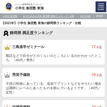
オリコン顧客満足度ランキング
小学生 集団塾 東海
小学生 集団塾
おすすめの小学生 集団塾 東海ランキング・比較
2021年版
静岡県
【2021年】小学生 集団塾 東海の静岡県ランキング・比較
静岡県 満足度ランキング
三島進学ゼミナール
77
.6
点
模試などで自分がどのくらいのところにいるのかわかったとこ
ろ。（40代／男性）
秀英予備校
70
.6
点
子供の性格にあっている。追加でプリントなどをやりたい場合
は講師にレベルにあったものを頼んでいるようです。（40代／
女性）
佐鳴予備校