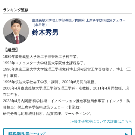
ランキング監修
慶應義塾大学理工学部教授／内閣府 上席科学技術政策フェロー
（非常勤）
鈴木秀男
【経歴】
1989年慶應義塾大学理工学部管理工学科卒業。
1992年ロチェスター大学経営大学院修士課程修了。
1996年東京工業大学大学院理工学研究科博士課程経営工学専攻修了。博士（工
学）取得。
1996年筑波大学社会工学系・講師。2002年6月同助教授。
2008年4月慶應義塾大学理工学部管理工学科・准教授。2011年4月同教授、現
在に至る。
2023年4月内閣府 科学技術・イノベーション推進事務局参事官（インフラ・防
災担当）付上席科学技術政策フェロー（非常勤）
研究分野は応用統計解析、品質管理、マーケティング。
≫鈴木研究室についての詳細はこちら
顧客満足度について