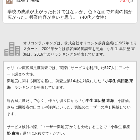
70
.4
点
学校の成績が上がったわけではないが、色々な面で知識の幅が
広がった。授業内容が良いと思う。（40代／女性）
オリコンランキングは、株式会社オリコンを前身企業に1967年より
スタート。2006年からは顧客満足度調査を開始。小学生 集団塾 東
海は、2016年よりランキングを発表しています。
オリコン顧客満足度調査では、実際にサービスを利用した
527
人にアンケ
ート調査を実施。
満足度に関する回答を基に、調査企業
14
社を対象にした「
小学生 集団塾 東
海
」ランキングを発表しています。
総合満足度だけでなく、様々な切り口から「
小学生 集団塾 東海
」を評価。
さらに回答者の口コミや評判といった、実際のユーザーの声も掲載してい
ます。
サービス検討の際、“ユーザー満足度”からも比較することで「
小学生 集団
塾 東海
」選びにお役立てください。