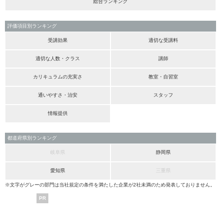
総合ランキング
評価項目別ランキング
受講効果
適切な受講料
適切な人数・クラス
講師
カリキュラムの充実さ
教室・自習室
通いやすさ・治安
スタッフ
情報提供
都道府県別ランキング
岐阜県
静岡県
愛知県
三重県
※文字がグレーの部門は当社規定の条件を満たした企業が2社未満のため発表しておりません。
PR