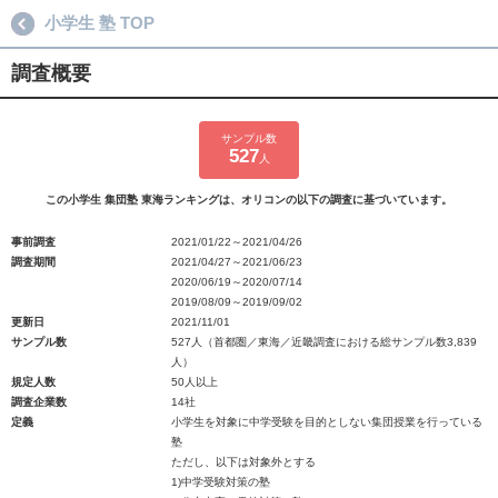
小学生 塾 TOP
調査概要
サンプル数
527
人
この小学生 集団塾 東海ランキングは、オリコンの以下の調査に基づいています。
事前調査
2021/01/22～2021/04/26
調査期間
2021/04/27～2021/06/23
2020/06/19～2020/07/14
2019/08/09～2019/09/02
更新日
2021/11/01
サンプル数
527人（首都圏／東海／近畿調査における総サンプル数3,839
人）
規定人数
50人以上
調査企業数
14社
定義
小学生を対象に中学受験を目的としない集団授業を行っている
塾
ただし、以下は対象外とする
1)中学受験対策の塾