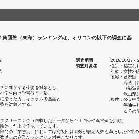
学 集団塾（東海）ランキングは、オリコンの以下の調査に基
6
調査期間
2015/10/27～2
調査対象者
性別：指定な
人
年齢：女性24
地域：首都圏
海圏（
学に進学する生徒を対象とし、
（滋賀
小学生向け学習教室・塾。
歌山県
に沿ったカリキュラムで国語と
条件：公立中
塾を対象とする。
年通学
とのあ
タクリーニング（回収したデータから不正回答や異常値を排除）
除外した上で作成しています。
部門の「業態別」においては有効回答者数が規定人数を満たした企業の
数以上の企業がランクイン対象となります。