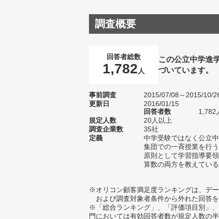
調査概要
回答者総数
この公立中学進
1,782
づいています。
人
事前調査
2015/07/08～2015/10/2
更新日
2016/01/15
回答者数
1,782
規定人数
20人以上
調査企業数
35社
定義
中学受験ではなく公立中
集団での一斉授業を行う
原則として学習指導要領
算数の両方を教えている
※オリコン顧客満足度ランキングは、デー
および調査対象者条件から外れた回答を
※「総合ランキング」、「評価項目別」、
門においては有効回答者数が規定人数の半