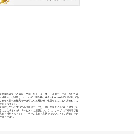
で公開されている情報（文字、写真、イラスト、画像データ等）及びこれ
・編集および構造などについての著作権は株式会社oricon MEに帰属してお
これらの情報を権利者の許可なく無断転載・複製などの二次利用を行うこ
禁じております。
で掲載しているすべての情報やデータは、当社の調査に基づいた結果から
ものとなりますが、サービスへの感想については、サービスの利用者が提
見解・感想となっており、当社の見解・意見ではないことをご理解いただ
ご覧ください。