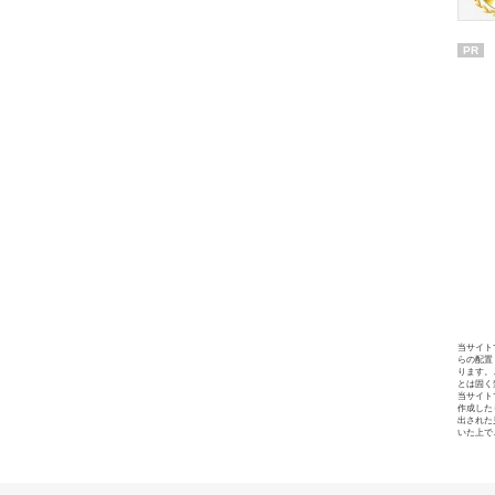
PR
当サイト
らの配置
ります。
とは固く
当サイト
作成した
出された
いた上で