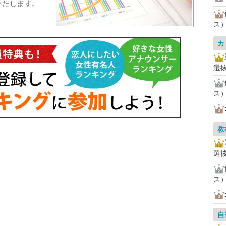
ス
カ
選
ス
教
選
ス
自