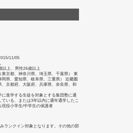
015/11/05
し
歳以上、男性26歳以上
（東京都、神奈川県、埼玉県、千葉県） 東
静岡県、愛知県、岐阜県、三重県） 近畿圏
県、京都府、大阪府、兵庫県、奈良県、和
）
学に進学する生徒を対象とする集団塾に通
している、または3年以内に通年通学したこ
る現役小学生/中学生の保護者
みランクイン対象となります。その他の部