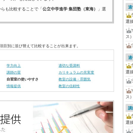
適
からも比較することで「
公立中学進学 集団塾（東海）
」選
選
ス
を項目別に並び替えて比較することが出来ます。
適
学力向上
適切な受講料
選
講師の質
カリキュラムの充実度
自習室の使いやすさ
教室の設備・雰囲気
情報提供
教室の信頼性
ス
講
選