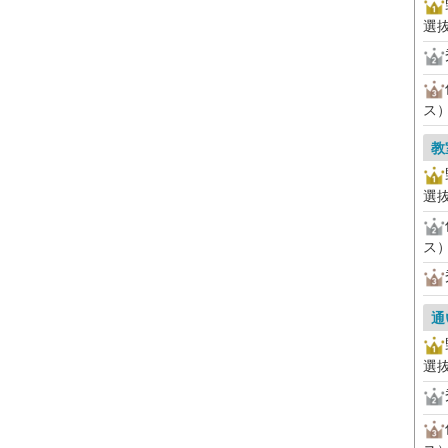
選
ス
教
選
ス
通
選