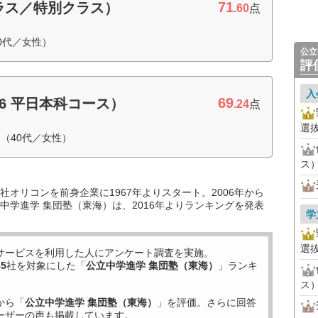
71
ラス／特別クラス）
.60
点
0代／女性）
公立
評
入
69
6 平日本科コース）
.24
点
選
（40代／女性）
ス
オリコンを前身企業に1967年よりスタート。2006年から
中学進学 集団塾（東海）は、2016年よりランキングを発表
学
選
サービスを利用した
人にアンケート調査を実施。
35
社を対象にした「
公立中学進学 集団塾（東海）
」ランキ
ス
から「
公立中学進学 集団塾（東海）
」を評価。さらに回答
ーザーの声も掲載しています。