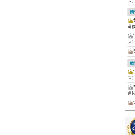
ス
情
選
ス
教
ス
選