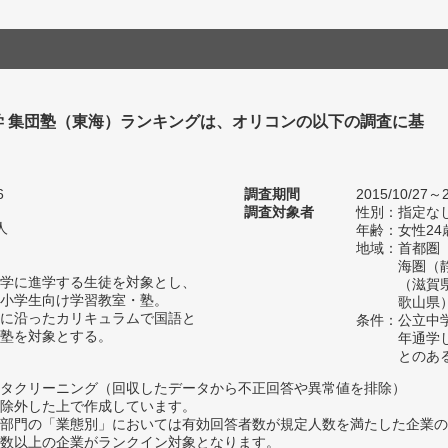
学 集団塾（東海）ランキングは、オリコンの以下の調査に基
6
調査期間
2015/10/27～2
調査対象者
性別：指定な
人
年齢：女性24
地域：首都圏
海圏（
学に進学する生徒を対象とし、
（滋賀
小学生向け学習教室・塾。
歌山県
に沿ったカリキュラムで国語と
条件：公立中
塾を対象とする。
年通学
とのあ
タクリーニング（回収したデータから不正回答や異常値を排除）
除外した上で作成しています。
部門の「業態別」においては有効回答者数が規定人数を満たした企業の
数以上の企業がランクイン対象となります。