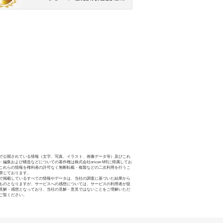
で公開されている情報（文字、写真、イラスト、画像データ等）及びこれ
・編集および構造などについての著作権は株式会社oricon MEに帰属してお
これらの情報を権利者の許可なく無断転載・複製などの二次利用を行うこ
禁じております。
で掲載しているすべての情報やデータは、当社の調査に基づいた結果から
ものとなりますが、サービスへの感想については、サービスの利用者が提
見解・感想となっており、当社の見解・意見ではないことをご理解いただ
ご覧ください。