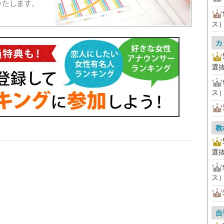
ス
カ
選
ス
教
選
ス
自