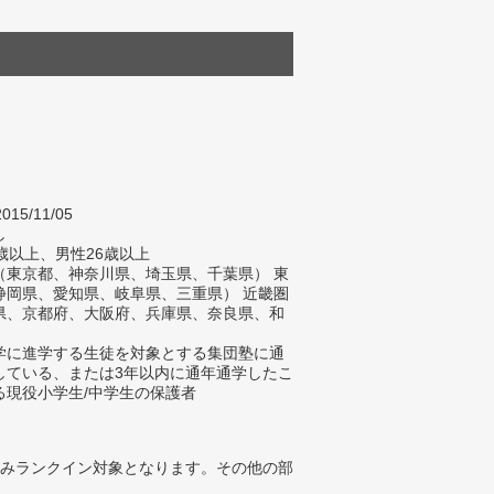
015/11/05
し
歳以上、男性26歳以上
（東京都、神奈川県、埼玉県、千葉県） 東
静岡県、愛知県、岐阜県、三重県） 近畿圏
県、京都府、大阪府、兵庫県、奈良県、和
）
学に進学する生徒を対象とする集団塾に通
している、または3年以内に通年通学したこ
る現役小学生/中学生の保護者
みランクイン対象となります。その他の部