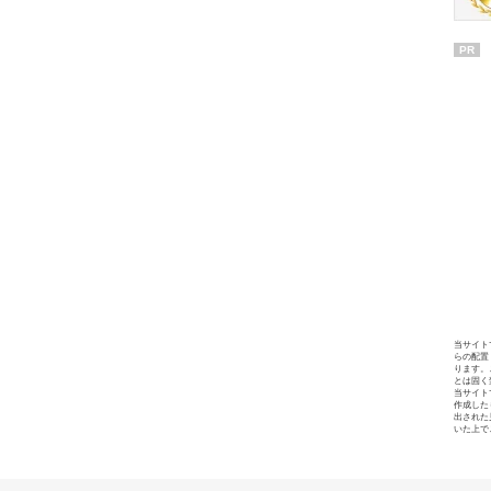
PR
当サイト
らの配置
ります。
とは固く
当サイト
作成した
出された
いた上で