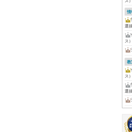
ス
情
選
ス
教
ス
選