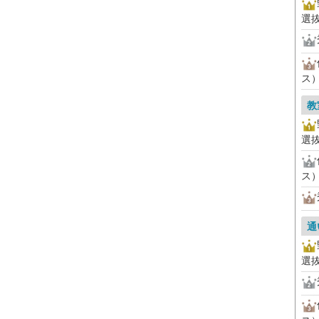
選
ス
教
選
ス
通
選