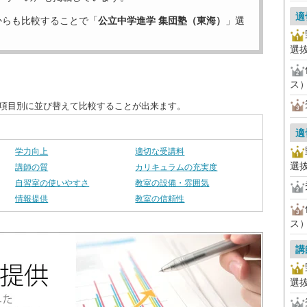
適
からも比較することで「
公立中学進学 集団塾（東海）
」選
選
ス
を項目別に並び替えて比較することが出来ます。
適
学力向上
適切な受講料
選
講師の質
カリキュラムの充実度
自習室の使いやすさ
教室の設備・雰囲気
情報提供
教室の信頼性
ス
講
選