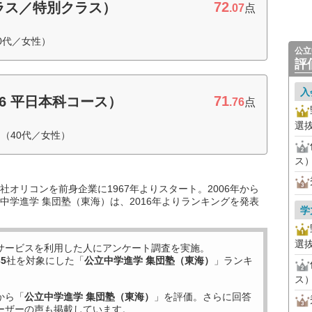
72
ラス／特別クラス）
.07
点
0代／女性）
公立
評
入
71
6 平日本科コース）
.76
点
選
（40代／女性）
ス
オリコンを前身企業に1967年よりスタート。2006年から
中学進学 集団塾（東海）は、2016年よりランキングを発表
学
選
サービスを利用した
人にアンケート調査を実施。
35
社を対象にした「
公立中学進学 集団塾（東海）
」ランキ
ス
から「
公立中学進学 集団塾（東海）
」を評価。さらに回答
ーザーの声も掲載しています。