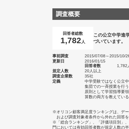
調査概要
回答者総数
この公立中学進
1,782
づいています。
人
事前調査
2015/07/08～2015/10/2
更新日
2016/01/15
回答者数
1,782
規定人数
20人以上
調査企業数
35社
定義
中学受験ではなく公立中
集団での一斉授業を行う
原則として学習指導要領
算数の両方を教えている
※オリコン顧客満足度ランキングは、デー
および調査対象者条件から外れた回答を
※「総合ランキング」、「評価項目別」、
門においては有効回答者数が規定人数の半