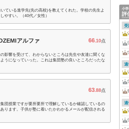
小学
向いている進学先(先の高校)を教えてくれた。学校の先生よ
評
しやすい。（40代／女性）
受
66
ZEMIアルファ
.10
点
りの影響を受けて、わからないところは先生や友達に聞くな
るようになっていった。これは集団塾の良いところだったな
適
63
.88
点
適
。集団授業ですが要所要所で理解しているか確認しているの
感あります。子供が塾に着いたかわかるメールが配信される