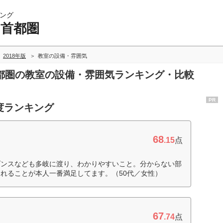
ング
 首都圏
2018年版
教室の設備・雰囲気
 首都圏の教室の設備・雰囲気ランキング・比較
PR
度ランキング
68
.15
点
ダンスなども多岐に渡り、わかりやすいこと。分からない部
れることが本人一番満足してます。（50代／女性）
67
.74
点