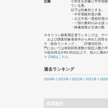
定義
小学生を対象に中学受験
ている塾。
以下は対象外とする。
・中学受験対策の塾
・公立中高一貫校対策の
・一部の教科のみを扱っ
・映像授業が主体の塾
※オリコン顧客満足度ランキングは、デー
および調査対象者条件から外れた回答を
※「総合ランキング」、「評価項目別」、
門においては有効回答者数が規定人数の半
※総合得点が60.00点以上で、他人に
≫ 詳細はこちら
過去ランキング
2024年
/
2023年
/
2022年
/
2021年
/
202
推奨意向