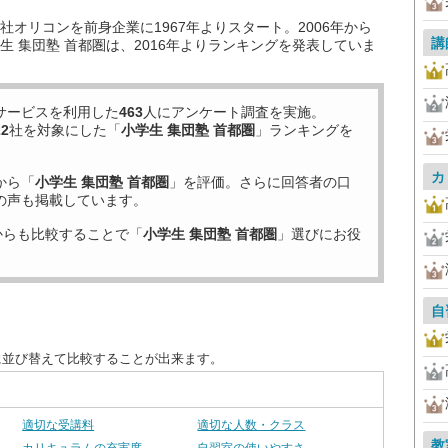
オリコンを前身企業に1967年よりスタート。2006年から
講
 集団塾 首都圏は、2016年よりランキングを発表していま
サービスを利用した
463
人にアンケート調査を実施。
22
社を対象にした「
小学生 集団塾 首都圏
」ランキングを
カ
から「
小学生 集団塾 首都圏
」を評価。さらに回答者の口
の声も掲載しています。
からも比較することで「
小学生 集団塾 首都圏
」選びにお役
自
に並び替えて比較することが出来ます。
適切な受講料
適切な人数・クラス
教