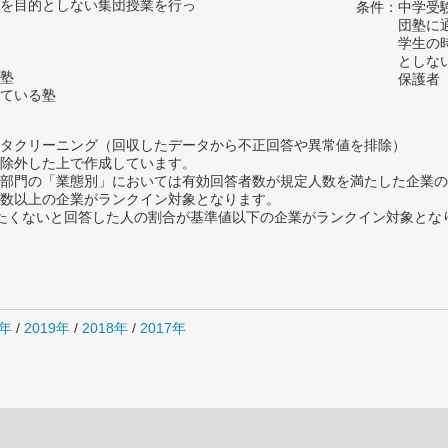
を目的としない集団授業を行っ
条件：中学受
団塾に
学生の
としな
塾
保護者
ている塾
タクリーニング（回収したデータから不正回答や異常値を排除）
除外した上で作成しています。
部門の「業態別」においては有効回答者数が規定人数を満たした企業の
数以上の企業がランクイン対象となります。
薦めたくないと回答した人の割合が基準値以下の企業がランクイン対象とな
0年
/
2019年
/
2018年
/
2017年