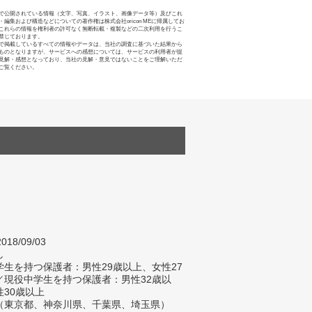
で公開されている情報（文字、写真、イラスト、画像データ等）及びこれ
・編集および構造などについての著作権は株式会社oricon MEに帰属してお
これらの情報を権利者の許可なく無断転載・複製などの二次利用を行うこ
禁じております。
で掲載しているすべての情報やデータは、当社の調査に基づいた結果から
ものとなりますが、サービスへの感想については、サービスの利用者が提
見解・感想となっており、当社の見解・意見ではないことをご理解いただ
ご覧ください。
018/09/03
し
生を持つ保護者：男性29歳以上、女性27
／現役中学生を持つ保護者：男性32歳以
性30歳以上
（東京都、神奈川県、千葉県、埼玉県）