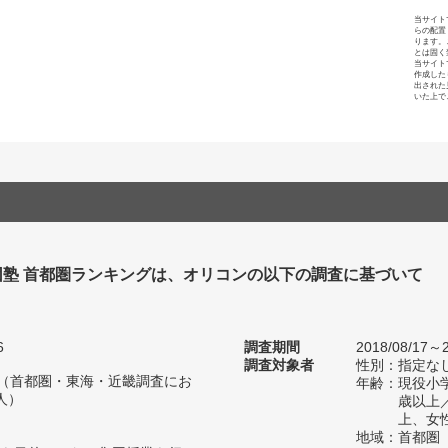
当サイト
らの配置
ります。
とは固く
当サイト
作成した
出された
いた上で
団塾 首都圏ランキングは、オリコンの以下の調査に基づいて
6
調査期間
2018/08/17～2
調査対象者
性別：指定な
人（首都圏・東海・近畿調査にお
年齢：現役小学
人）
歳以上
上、女
地域：首都圏