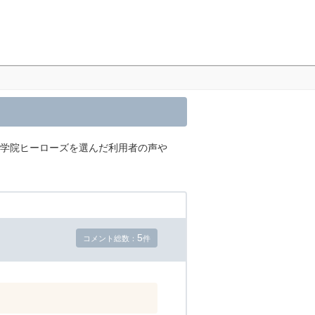
導学院ヒーローズを選んだ利用者の声や
5
コメント総数：
件