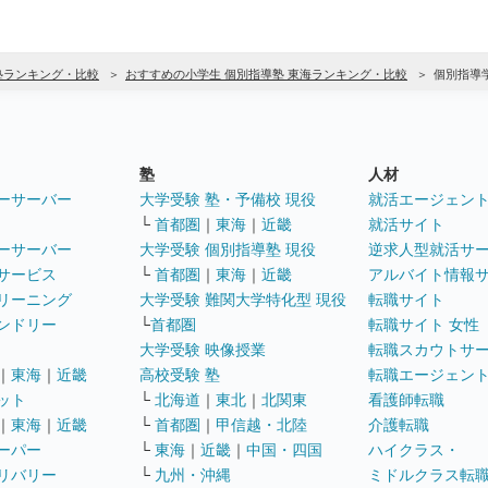
塾ランキング・比較
おすすめの小学生 個別指導塾 東海ランキング・比較
個別指導
塾
人材
ーサーバー
大学受験 塾・予備校 現役
就活エージェン
└
首都圏
｜
東海
｜
近畿
就活サイト
ーサーバー
大学受験 個別指導塾 現役
逆求人型就活サ
サービス
└
首都圏
｜
東海
｜
近畿
アルバイト情報
リーニング
大学受験 難関大学特化型 現役
転職サイト
ンドリー
└
首都圏
転職サイト 女性
大学受験 映像授業
転職スカウトサ
｜
東海
｜
近畿
高校受験 塾
転職エージェン
ット
└
北海道
｜
東北
｜
北関東
看護師転職
｜
東海
｜
近畿
└
首都圏
｜
甲信越・北陸
介護転職
ーパー
└
東海
｜
近畿
｜
中国・四国
ハイクラス・
リバリー
└
九州・沖縄
ミドルクラス転