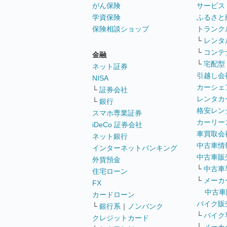
がん保険
サービス
学資保険
ふるさと
保険相談ショップ
トランク
└
レンタ
└
コンテ
金融
└
宅配型
ネット証券
引越し会
NISA
カーシェ
└
証券会社
レンタカ
└
銀行
格安レン
スマホ専業証券
カーリー
iDeCo 証券会社
車買取会
ネット銀行
中古車情
インターネットバンキング
中古車販
外貨預金
└
中古車
住宅ローン
└
メーカ
FX
中古車
カードローン
バイク販
└
銀行系
｜
ノンバンク
└
バイク
クレジットカード