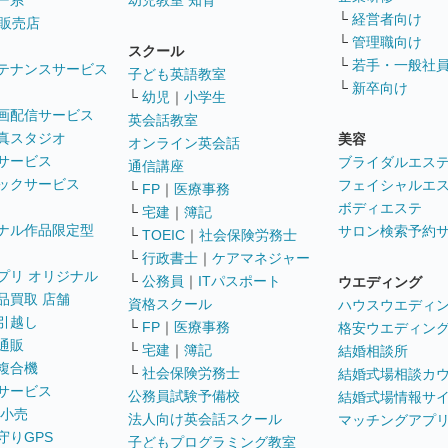
ー系
幼児教室 知育
└
経営者向け
販売店
└
管理職向け
スクール
└
若手・一般社
テナンスサービス
子ども英語教室
└
新卒向け
└
幼児
｜
小学生
画配信サービス
英会話教室
真スタジオ
美容
オンライン英会話
サービス
ブライダルエス
通信講座
ックサービス
フェイシャルエ
└
FP
｜
医療事務
ボディエステ
└
宅建
｜
簿記
ナル作品限定型
サロン検索予約
└
TOEIC
｜
社会保険労務士
└
行政書士
｜
ケアマネジャー
プリ オリジナル
└
公務員
｜
ITパスポート
ウエディング
品買取 店舗
資格スクール
ハウスウエディ
引越し
└
FP
｜
医療事務
格安ウエディン
通販
└
宅建
｜
簿記
結婚相談所
複合機
└
社会保険労務士
結婚式場相談カ
サービス
公務員試験予備校
結婚式場情報サ
 小売
法人向け英会話スクール
マッチングアプ
守りGPS
子どもプログラミング教室