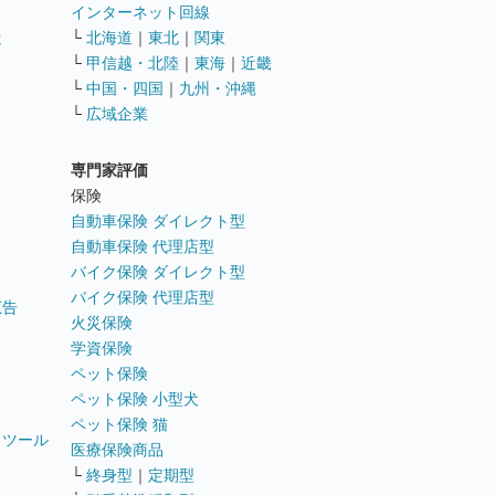
インターネット回線
遣
└
北海道
｜
東北
｜
関東
└
甲信越・北陸
｜
東海
｜
近畿
ス
└
中国・四国
｜
九州・沖縄
└
広域企業
専門家評価
ト
保険
自動車保険 ダイレクト型
自動車保険 代理店型
バイク保険 ダイレクト型
バイク保険 代理店型
広告
火災保険
学資保険
ペット保険
ペット保険 小型犬
ペット保険 猫
トツール
医療保険商品
└
終身型
｜
定期型