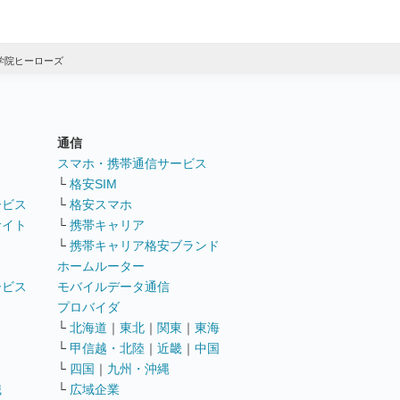
学院ヒーローズ
通信
ト
スマホ・携帯通信サービス
└
格安SIM
ービス
└
格安スマホ
サイト
└
携帯キャリア
└
携帯キャリア格安ブランド
ホームルーター
ービス
モバイルデータ通信
ト
プロバイダ
└
北海道
｜
東北
｜
関東
｜
東海
└
甲信越・北陸
｜
近畿
｜
中国
└
四国
｜
九州・沖縄
職
└
広域企業