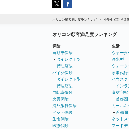
オリコン顧客満足度ランキング
小学生 個別指導
オリコン顧客満足度ランキング
保険
生活
自動車保険
ウォータ
└
ダイレクト型
浄水型
└
代理店型
ウォータ
バイク保険
家事代行
└
ダイレクト型
ハウスク
└
代理店型
コインラ
自転車保険
食材宅配
火災保険
└
首都圏
海外旅行保険
ミールキ
ペット保険
└
首都圏
生命保険
ネットス
医療保険
フードデ