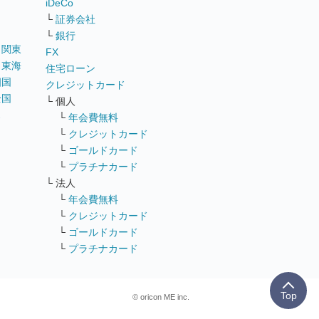
iDeCo
└
証券会社
└
銀行
｜
関東
FX
｜
東海
住宅ローン
四国
クレジットカード
全国
└ 個人
ス
└
年会費無料
└
クレジットカード
└
ゴールドカード
└
プラチナカード
└ 法人
└
年会費無料
└
クレジットカード
└
ゴールドカード
└
プラチナカード
Top
© oricon ME inc.