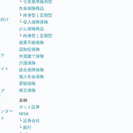
└
引受基準緩和型
生命保険商品
└
終身型
｜
定期型
員向け
└
収入保障保険
がん保険商品
└
終身型
｜
定期型
就業不能保険
テ
認知症保険
ステ
外貨建て保険
介護保険
サイト
総合保障保険
個人年金保険
変額保険
積立保険
ング
グ
金融
ネット証券
ウンター
NISA
イト
└
証券会社
リ
└
銀行