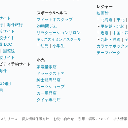
レジャー
スポーツ&ヘルス
映画館
サイト
フィットネスクラブ
└
北海道
｜
東北
行
｜
海外旅行
24時間ジム
└
甲信越・北陸
較サイト
リラクゼーションサロン
└
近畿
｜
中国・
較サイト
キッズスイミングスクール
└
九州・沖縄
｜
 LCC
└
幼児
｜
小学生
カラオケボック
｜
国際線
テーマパーク
較サイト
小売
ビティ予約サイト
家電量販店
海外
ドラッグストア
紳士服専門店
ス利用
スーツショップ
用
カー用品店
タイヤ専門店
ースリリース
個人情報保護方針
お問い合わせ
引用・転載について
求人情報