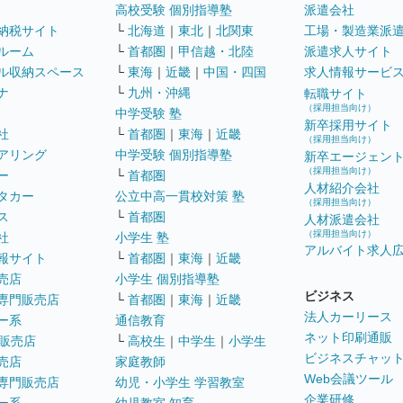
高校受験 個別指導塾
派遣会社
納税サイト
└
北海道
｜
東北
｜
北関東
工場・製造業派
ルーム
└
首都圏
｜
甲信越・北陸
派遣求人サイト
ル収納スペース
└
東海
｜
近畿
｜
中国・四国
求人情報サービ
ナ
└
九州・沖縄
転職サイト
（採用担当向け）
中学受験 塾
新卒採用サイト
社
└
首都圏
｜
東海
｜
近畿
（採用担当向け）
アリング
中学受験 個別指導塾
新卒エージェン
（採用担当向け）
ー
└
首都圏
人材紹介会社
タカー
公立中高一貫校対策 塾
（採用担当向け）
ス
└
首都圏
人材派遣会社
（採用担当向け）
社
小学生 塾
アルバイト求人
報サイト
└
首都圏
｜
東海
｜
近畿
売店
小学生 個別指導塾
ビジネス
専門販売店
└
首都圏
｜
東海
｜
近畿
法人カーリース
ー系
通信教育
ネット印刷通販
販売店
└
高校生
｜
中学生
｜
小学生
ビジネスチャッ
売店
家庭教師
Web会議ツール
専門販売店
幼児・小学生 学習教室
企業研修