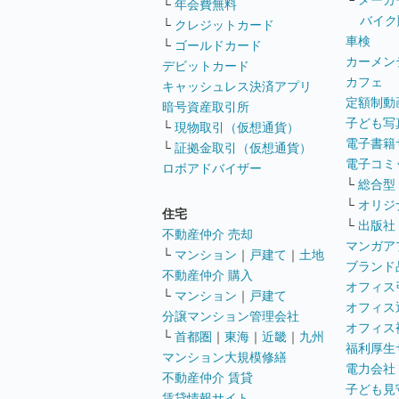
└
メーカ
└
年会費無料
バイク
└
クレジットカード
車検
└
ゴールドカード
カーメン
デビットカード
カフェ
キャッシュレス決済アプリ
定額制動
暗号資産取引所
子ども写
└
現物取引（仮想通貨）
電子書籍
└
証拠金取引（仮想通貨）
電子コミ
ロボアドバイザー
└
総合型
└
オリジ
住宅
└
出版社
不動産仲介 売却
マンガア
└
マンション
｜
戸建て
｜
土地
ブランド
不動産仲介 購入
オフィス
└
マンション
｜
戸建て
オフィス
分譲マンション管理会社
オフィス
└
首都圏
｜
東海
｜
近畿
｜
九州
福利厚生
マンション大規模修繕
電力会社
不動産仲介 賃貸
子ども見
賃貸情報サイト