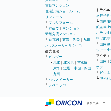
賃貸マンション
トラベル
住宅設備ショールーム
旅行予約
リフォーム
└
国内旅
└
フルリフォーム
航空券比
└
戸建て
｜
マンション
ホテル比
新築分譲マンション
格安航空券
└
首都圏
｜
東海
｜
近畿
｜
九州
└
国内線
ハウスメーカー 注文住宅
ツアー比
建売住宅
アクティ
└
ビルダー
└
国内
｜
└
東北
｜
北関東
｜
首都圏
ホテル
└
東海
｜
近畿
｜
中国・四国
└
ビジネ
└
九州
└
観光利
└
ハウスメーカー
└
デベロッパー
会社概要
ニュ