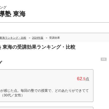
ング
導塾 東海
 東海ランキング・比較
2024年版
受講効果
導塾 東海の受講効果ランキング・比較
PR
グ
62
.5
点
もが感じた点。毎回の塾での授業で、どのあたりができてて
（30代／女性）