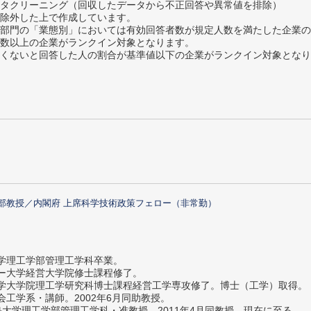
タクリーニング（回収したデータから不正回答や異常値を排除）
除外した上で作成しています。
部門の「業態別」においては有効回答者数が規定人数を満たした企業の
数以上の企業がランクイン対象となります。
めたくないと回答した人の割合が基準値以下の企業がランクイン対象とな
部教授／内閣府 上席科学技術政策フェロー（非常勤）
大学理工学部管理工学科卒業。
ター大学経営大学院修士課程修了。
大学大学院理工学研究科博士課程経営工学専攻修了。博士（工学）取得。
社会工学系・講師。2002年6月同助教授。
義塾大学理工学部管理工学科・准教授。2011年4月同教授、現在に至る。