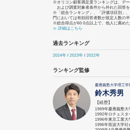
※オリコン顧客満足度ランキングは、デー
および調査対象者条件から外れた回答を
※「総合ランキング」、「評価項目別」、
門においては有効回答者数が規定人数の半
※総合得点が60.0点以上で、他人に薦
≫ 詳細はこちら
過去ランキング
2024年
/
2023年
/
2022年
ランキング監修
慶應義塾大学理工学
鈴木秀男
【経歴】
1989年慶應義塾
1992年ロチェス
1996年東京工業
1996年筑波大学
2008年4月慶應