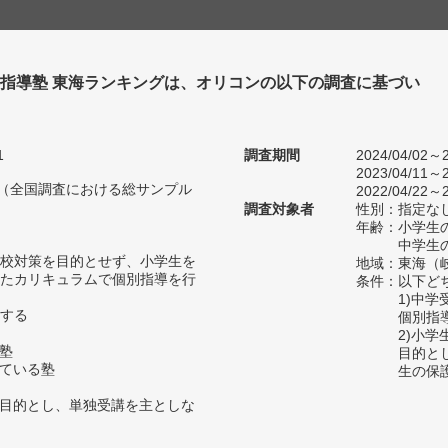
別指導塾 東海ランキングは、オリコンの以下の調査に基づい
1
調査期間
2024/04/02～2
2023/04/11～2
人（全国調査における総サンプル
2022/04/22～2
調査対象者
性別：指定な
年齢：小学生の
中学生の
校対策を目的とせず、小学生を
地域：東海（
たカリキュラムで個別指導を行
条件：以下ど
1)中
する
個別指
2)小
の塾
目的と
っている塾
生の保
を目的とし、単独受講を主としな