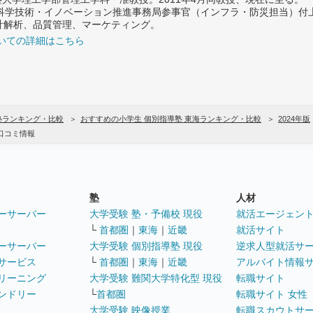
府 科学技術・イノベーション推進事務局参事官（インフラ・防災担当）
計解析、品質管理、マーケティング。
いての詳細はこちら
塾ランキング・比較
おすすめの小学生 個別指導塾 東海ランキング・比較
2024年版
口コミ情報
塾
人材
ーサーバー
大学受験 塾・予備校 現役
就活エージェン
└
首都圏
｜
東海
｜
近畿
就活サイト
ーサーバー
大学受験 個別指導塾 現役
逆求人型就活サ
サービス
└
首都圏
｜
東海
｜
近畿
アルバイト情報
リーニング
大学受験 難関大学特化型 現役
転職サイト
ンドリー
└
首都圏
転職サイト 女性
大学受験 映像授業
転職スカウトサ