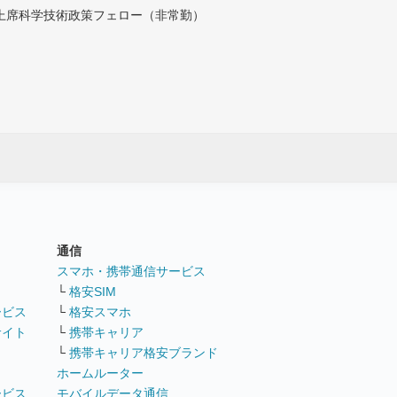
付上席科学技術政策フェロー（非常勤）
通信
ト
スマホ・携帯通信サービス
└
格安SIM
ービス
└
格安スマホ
サイト
└
携帯キャリア
└
携帯キャリア格安ブランド
ホームルーター
ービス
モバイルデータ通信