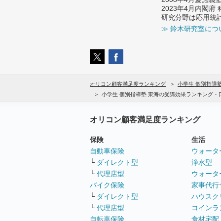
2023年4月内閣
研究分野は応用統
≫ 鈴木研究室につ
オリコン顧客満足度ランキング
小学生 個別指導
小学生 個別指導塾 東海の受講効果ランキング・
オリコン顧客満足度ランキング
保険
生活
自動車保険
ウォータ
└
ダイレクト型
浄水型
└
代理店型
ウォータ
バイク保険
家事代行
└
ダイレクト型
ハウスク
└
代理店型
コインラ
自転車保険
食材宅配