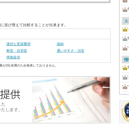
ス
別に並び替えて比較することが出来ます。
適切な受講費用
講師
教室・自習室
通いやすさ・治安
情報提供
情
業が2社未満のため発表しておりません。