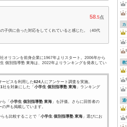
58
.5
点
カ
の子供に合った対応をしてくれていると感じた。（40代
オリコンを前身企業に1967年よりスタート。2006年から
教
 個別指導塾 東海は、2022年よりランキングを発表してい
サービスを利用した
624
人にアンケート調査を実施。
21
社を対象にした「
小学生 個別指導塾 東海
」ランキング
通
から「
小学生 個別指導塾 東海
」を評価。さらに回答者の
ーの声も掲載しています。
からも比較することで「
小学生 個別指導塾 東海
」選びにお