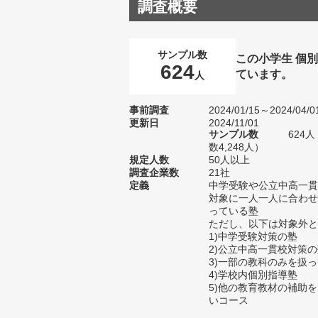
調査概要
サンプル数
この小学生 個
624
ています。
人
事前調査
2024/01/15～2024/04/0
更新日
2024/11/01
サンプル数
624
数4,248人）
規定人数
50人以上
調査企業数
21社
定義
中学受験や公立中高一貫
対象に一人一人に合わせ
っている塾
ただし、以下は対象外と
1)中学受験対策の塾
2)公立中高一貫校対策
3)一部の教科のみを扱
4)学校内個別指導塾
5)他の教育教材の補助
いコース