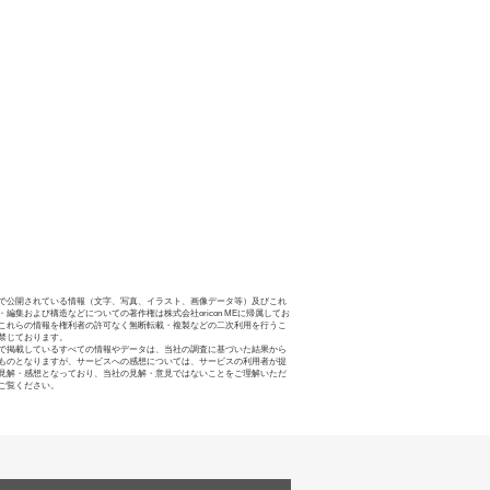
で公開されている情報（文字、写真、イラスト、画像データ等）及びこれ
・編集および構造などについての著作権は株式会社oricon MEに帰属してお
これらの情報を権利者の許可なく無断転載・複製などの二次利用を行うこ
禁じております。
で掲載しているすべての情報やデータは、当社の調査に基づいた結果から
ものとなりますが、サービスへの感想については、サービスの利用者が提
見解・感想となっており、当社の見解・意見ではないことをご理解いただ
ご覧ください。