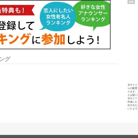
PR
ング
当サイト
らの配置
ります。
とは固く
当サイト
作成した
出された
いた上で