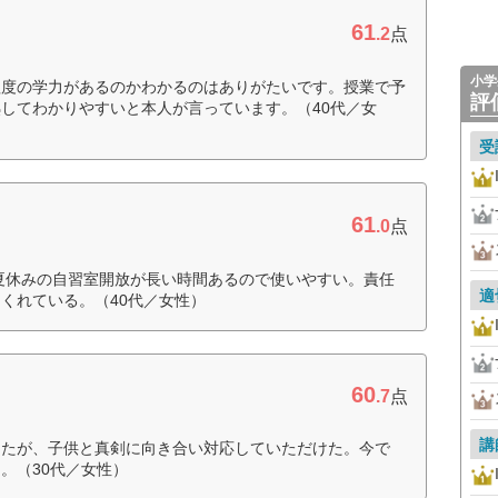
61
.2
点
小学
程度の学力があるのかわかるのはありがたいです。授業で予
評
してわかりやすいと本人が言っています。（40代／女
受
61
.0
点
夏休みの自習室開放が長い時間あるので使いやすい。責任
適
くれている。（40代／女性）
60
.7
点
講
ったが、子供と真剣に向き合い対応していただけた。今で
。（30代／女性）