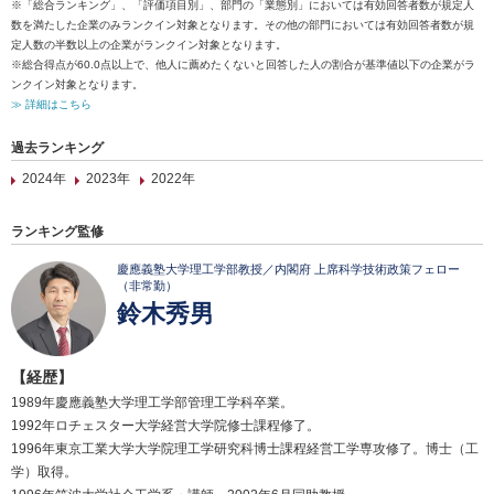
※「総合ランキング」、「評価項目別」、部門の「業態別」においては有効回答者数が規定人
数を満たした企業のみランクイン対象となります。その他の部門においては有効回答者数が規
定人数の半数以上の企業がランクイン対象となります。
※総合得点が60.0点以上で、他人に薦めたくないと回答した人の割合が基準値以下の企業がラ
ンクイン対象となります。
≫ 詳細はこちら
過去ランキング
2024年
2023年
2022年
ランキング監修
慶應義塾大学理工学部教授／内閣府 上席科学技術政策フェロー
（非常勤）
鈴木秀男
【経歴】
1989年慶應義塾大学理工学部管理工学科卒業。
1992年ロチェスター大学経営大学院修士課程修了。
1996年東京工業大学大学院理工学研究科博士課程経営工学専攻修了。博士（工
学）取得。