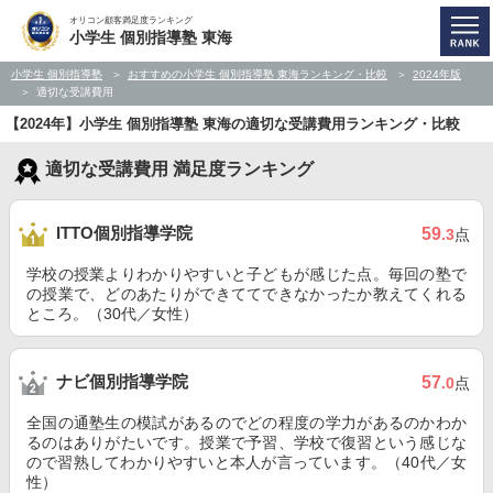
オリコン顧客満足度ランキング
小学生 個別指導塾 東海
小学生 個別指導塾
おすすめの小学生 個別指導塾 東海ランキング・比較
2024年版
適切な受講費用
【2024年】小学生 個別指導塾 東海の適切な受講費用ランキング・比較
適切な受講費用 満足度ランキング
ITTO個別指導学院
59
.3
点
学校の授業よりわかりやすいと子どもが感じた点。毎回の塾で
の授業で、どのあたりができててできなかったか教えてくれる
ところ。（30代／女性）
ナビ個別指導学院
57
.0
点
全国の通塾生の模試があるのでどの程度の学力があるのかわか
るのはありがたいです。授業で予習、学校で復習という感じな
ので習熟してわかりやすいと本人が言っています。（40代／女
性）