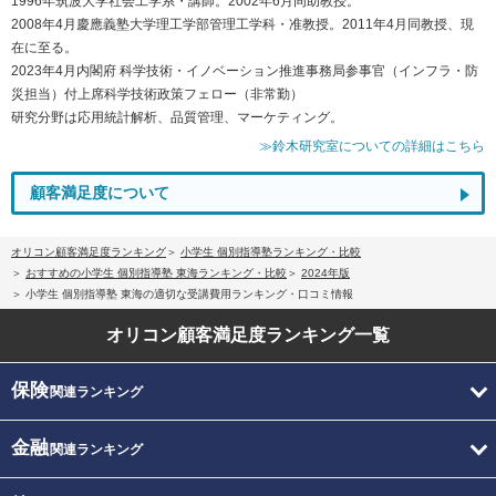
1996年筑波大学社会工学系・講師。2002年6月同助教授。
2008年4月慶應義塾大学理工学部管理工学科・准教授。2011年4月同教授、現
在に至る。
2023年4月内閣府 科学技術・イノベーション推進事務局参事官（インフラ・防
災担当）付上席科学技術政策フェロー（非常勤）
研究分野は応用統計解析、品質管理、マーケティング。
≫鈴木研究室についての詳細はこちら
顧客満足度について
オリコン顧客満足度ランキング
小学生 個別指導塾ランキング・比較
おすすめの小学生 個別指導塾 東海ランキング・比較
2024年版
小学生 個別指導塾 東海の適切な受講費用ランキング・口コミ情報
オリコン顧客満足度
ランキング一覧
保険
関連ランキング
金融
関連ランキング