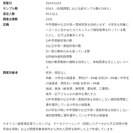
更新日
2024/11/01
サンプル数
624人（全国調査における総サンプル数4,248人）
規定人数
50人以上
調査企業数
21社
定義
中学受験や公立中高一貫校対策を目的とせず、小学生を対象に
一人一人に合わせたカリキュラムで個別指導を行っている塾
ただし、以下は対象外とする
1)中学受験対策の塾
2)公立中高一貫校対策の塾
3)一部の教科のみを扱っている塾
4)学校内個別指導塾
5)他の教育教材の補助を目的とし、単独受講を主としないコー
ス
調査対象者
性別：指定なし
年齢：小学生の保護者：男性27～69歳 女性25～69歳／中学生
の保護者：男性32～69歳 女性30～69歳
地域：東海（岐阜県、静岡県、愛知県、三重県）
条件：以下どちらかの条件を満たす人
1)中学受験や公立中高一貫校対策を目的としない個別指導塾に
通年通学している小学生の保護者
2)小学生の時に中学受験や公立中高一貫校対策を目的としない
個別指導塾に通年通学していた中学生の保護者
※オリコン顧客満足度ランキングは、データクリーニング（回収したデータから不正回答や異
常値を排除）および調査対象者条件から外れた回答を除外した上で作成しています。