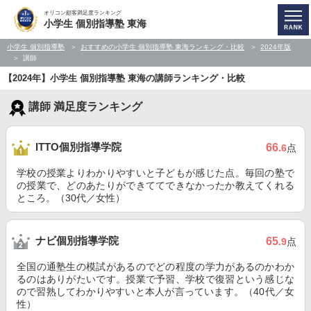
オリコン顧客満足度ランキング
小学生 個別指導塾 東海
小学生 個別指導塾
おすすめの小学生 個別指導塾 東海ランキング・比較
2024年版
講師
【2024年】小学生 個別指導塾 東海の講師ランキング・比較
講師 満足度ランキング
ITTO個別指導学院
66
.6
点
学校の授業よりわかりやすいと子どもが感じた点。毎回の塾で
の授業で、どのあたりができててできなかったか教えてくれる
ところ。（30代／女性）
ナビ個別指導学院
65
.9
点
全国の通塾生の模試があるのでどの程度の学力があるのかわか
るのはありがたいです。授業で予習、学校で復習という感じな
ので習熟してわかりやすいと本人が言っています。（40代／女
性）