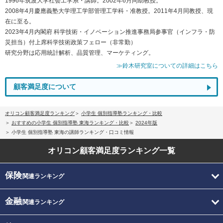
1996年筑波大学社会工学系・講師。2002年6月同助教授。
2008年4月慶應義塾大学理工学部管理工学科・准教授。2011年4月同教授、現
在に至る。
2023年4月内閣府 科学技術・イノベーション推進事務局参事官（インフラ・防
災担当）付上席科学技術政策フェロー（非常勤）
研究分野は応用統計解析、品質管理、マーケティング。
≫鈴木研究室についての詳細はこちら
顧客満足度について
オリコン顧客満足度ランキング
小学生 個別指導塾ランキング・比較
おすすめの小学生 個別指導塾 東海ランキング・比較
2024年版
小学生 個別指導塾 東海の講師ランキング・口コミ情報
オリコン顧客満足度
ランキング一覧
保険
関連ランキング
金融
関連ランキング