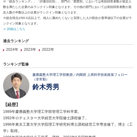
※「総合ランキング」、「評価項目別」、部門の「業態別」においては有効回答者数が規定人
数を満たした企業のみランクイン対象となります。その他の部門においては有効回答者数が規
定人数の半数以上の企業がランクイン対象となります。
※総合得点が60.0点以上で、他人に薦めたくないと回答した人の割合が基準値以下の企業がラ
ンクイン対象となります。
≫ 詳細はこちら
過去ランキング
2024年
2023年
2022年
ランキング監修
慶應義塾大学理工学部教授／内閣府 上席科学技術政策フェロー
（非常勤）
鈴木秀男
【経歴】
1989年慶應義塾大学理工学部管理工学科卒業。
1992年ロチェスター大学経営大学院修士課程修了。
1996年東京工業大学大学院理工学研究科博士課程経営工学専攻修了。博士（工
学）取得。