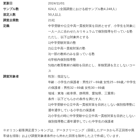
更新日
2024/11/01
サンプル数
624人（全国調査における総サンプル数4,248人）
規定人数
50人以上
調査企業数
21社
定義
中学受験や公立中高一貫校対策を目的とせず、小学生を対象に
一人一人に合わせたカリキュラムで個別指導を行っている塾
ただし、以下は対象外とする
1)中学受験対策の塾
2)公立中高一貫校対策の塾
3)一部の教科のみを扱っている塾
4)学校内個別指導塾
5)他の教育教材の補助を目的とし、単独受講を主としないコー
ス
調査対象者
性別：指定なし
年齢：小学生の保護者：男性27～69歳 女性25～69歳／中学生
の保護者：男性32～69歳 女性30～69歳
地域：東海（岐阜県、静岡県、愛知県、三重県）
条件：以下どちらかの条件を満たす人
1)中学受験や公立中高一貫校対策を目的としない個別指導塾に
通年通学している小学生の保護者
2)小学生の時に中学受験や公立中高一貫校対策を目的としない
個別指導塾に通年通学していた中学生の保護者
※オリコン顧客満足度ランキングは、データクリーニング（回収したデータから不正回答や異
常値を排除）および調査対象者条件から外れた回答を除外した上で作成しています。