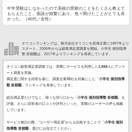
中学受験はしなかったので高校の受験のことをたくさん教えて
もらえたこと。面談が頻繁にあり、色々聞けたことがとても良
かった。（40代／女性）
オリコンランキングは、株式会社オリコンを前身企業に1967年より
スタート。2006年からは顧客満足度調査を開始。小学生 個別指導
塾 首都圏は、2017年よりランキングを発表しています。
オリコン顧客満足度調査では、実際にサービスを利用した
1,988
人にアンケ
ート調査を実施。
満足度に関する回答を基に、調査企業
35
社を対象にした「
小学生 個別指導
塾 首都圏
」ランキングを発表しています。
総合満足度だけでなく、様々な切り口から「
小学生 個別指導塾 首都圏
」を
評価。さらに回答者の口コミや評判といった、実際のユーザーの声も掲載
しています。
サービス検討の際、“ユーザー満足度”からも比較することで「
小学生 個別
指導塾 首都圏
」選びにお役立てください。