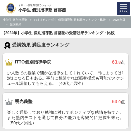
オリコン顧客満足度ランキング
小学生 個別指導塾 首都圏
小学生 個別指導塾
おすすめの小学生 個別指導塾 首都圏ランキング・比較
2024年版
受講効果
【2024年】小学生 個別指導塾 首都圏の受講効果ランキング・比較
受講効果 満足度ランキング
ITTO個別指導学院
63
.8
点
少人数での授業で細かな指導をしてくれていて、日によっては1
対1になる日もある。事前に相談すれば振替授業も可能でスケジ
ュール調整してもらえる。（40代／男性）
明光義塾
63
.0
点
楽しく通塾しており勉強に対してポジティブな感情を持てた。
また塾内テストを通じて自分の能力を客観的に把握出来た。
（50代／男性）