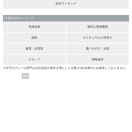
総合ランキング
評価項目別ランキング
受講効果
適切な受講費用
講師
カリキュラムの充実さ
教室・自習室
通いやすさ・治安
スタッフ
情報提供
※文字がグレーの部門は当社規定の条件を満たした企業が2社未満のため発表しておりません。
PR