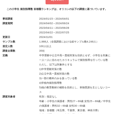
この小学生 個別指導塾 首都圏ランキングは、オリコンの以下の調査に基づいています。
事前調査
2024/01/15～2024/04/01
調査期間
2024/04/02～2024/06/24
2023/04/11～2023/06/28
2022/04/22～2022/07/25
更新日
2024/11/01
サンプル数
1,988人（全国調査における総サンプル数4,248人）
規定人数
100人以上
調査企業数
35社
定義
中学受験や公立中高一貫校対策を目的とせず、小学生を対象に
一人一人に合わせたカリキュラムで個別指導を行っている塾
ただし、以下は対象外とする
1)中学受験対策の塾
2)公立中高一貫校対策の塾
3)一部の教科のみを扱っている塾
4)学校内個別指導塾
5)他の教育教材の補助を目的とし、単独受講を主としないコー
ス
調査対象者
性別：指定なし
年齢：小学生の保護者：男性27～69歳 女性25～69歳／中学生
の保護者：男性32～69歳 女性30～69歳
地域：首都圏（埼玉県、千葉県、東京都、神奈川県）