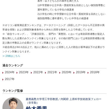
条件：以下どちらかの条件を満たす人
1)中学受験や公立中高一貫校対策を目的としない個別指導塾に
通年通学している小学生の保護者
2)小学生の時に中学受験や公立中高一貫校対策を目的としない
個別指導塾に通年通学していた中学生の保護者
※オリコン顧客満足度ランキングは、データクリーニング（回収したデータから不正回答や異
常値を排除）および調査対象者条件から外れた回答を除外した上で作成しています。
※「総合ランキング」、「評価項目別」、部門の「業態別」においては有効回答者数が規定人
数を満たした企業のみランクイン対象となります。その他の部門においては有効回答者数が規
定人数の半数以上の企業がランクイン対象となります。
※総合得点が60.0点以上で、他人に薦めたくないと回答した人の割合が基準値以下の企業がラ
ンクイン対象となります。
≫ 詳細はこちら
過去ランキング
2024年
2023年
2022年
2021年
2020年
2019年
2018年
2017年
ランキング監修
慶應義塾大学理工学部教授／内閣府 上席科学技術政策フェロー
（非常勤）
鈴木秀男