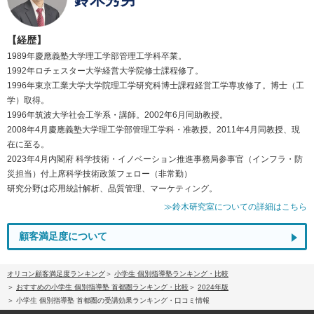
【経歴】
1989年慶應義塾大学理工学部管理工学科卒業。
1992年ロチェスター大学経営大学院修士課程修了。
1996年東京工業大学大学院理工学研究科博士課程経営工学専攻修了。博士（工
学）取得。
1996年筑波大学社会工学系・講師。2002年6月同助教授。
2008年4月慶應義塾大学理工学部管理工学科・准教授。2011年4月同教授、現
在に至る。
2023年4月内閣府 科学技術・イノベーション推進事務局参事官（インフラ・防
災担当）付上席科学技術政策フェロー（非常勤）
研究分野は応用統計解析、品質管理、マーケティング。
≫鈴木研究室についての詳細はこちら
顧客満足度について
オリコン顧客満足度ランキング
小学生 個別指導塾ランキング・比較
おすすめの小学生 個別指導塾 首都圏ランキング・比較
2024年版
小学生 個別指導塾 首都圏の受講効果ランキング・口コミ情報