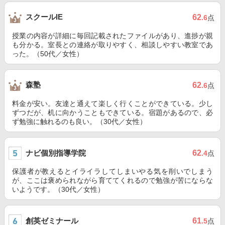
スクールIE
62
.6
点
授業の内容が詳細に毎回記載されたファイルがあり、進捗が親
も分かる。室長との連絡が取りやすく、相談しやすい教室であ
った。（50代／女性）
森塾
62
.6
点
料金が安い。友達と通えて楽しく行くことができている。少し
ずつだが、机に向かうこともできている。宿題があるので、必
ず勉強に触れるのも良い。（30代／女性）
ナビ個別指導学院
62
.4
点
保護者が教えるとイライラしてしまいやる気を削いでしまう
が、ここは褒められながら育ててくれるので勉強が苦にならな
いようです。（30代／女性）
創英ゼミナール
61
.5
点