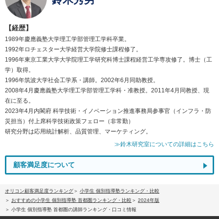
【経歴】
1989年慶應義塾大学理工学部管理工学科卒業。
1992年ロチェスター大学経営大学院修士課程修了。
1996年東京工業大学大学院理工学研究科博士課程経営工学専攻修了。博士（工
学）取得。
1996年筑波大学社会工学系・講師。2002年6月同助教授。
2008年4月慶應義塾大学理工学部管理工学科・准教授。2011年4月同教授、現
在に至る。
2023年4月内閣府 科学技術・イノベーション推進事務局参事官（インフラ・防
災担当）付上席科学技術政策フェロー（非常勤）
研究分野は応用統計解析、品質管理、マーケティング。
≫鈴木研究室についての詳細はこちら
顧客満足度について
オリコン顧客満足度ランキング
小学生 個別指導塾ランキング・比較
おすすめの小学生 個別指導塾 首都圏ランキング・比較
2024年版
小学生 個別指導塾 首都圏の講師ランキング・口コミ情報