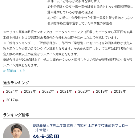
条件：以下どちらかの条件を満たす人
1)中学受験や公立中高一貫校対策を目的としない個別指導塾に
通年通学している小学生の保護者
2)小学生の時に中学受験や公立中高一貫校対策を目的としない
個別指導塾に通年通学していた中学生の保護者
※オリコン顧客満足度ランキングは、データクリーニング（回収したデータから不正回答や異
常値を排除）および調査対象者条件から外れた回答を除外した上で作成しています。
※「総合ランキング」、「評価項目別」、部門の「業態別」においては有効回答者数が規定人
数を満たした企業のみランクイン対象となります。その他の部門においては有効回答者数が規
定人数の半数以上の企業がランクイン対象となります。
※総合得点が60.0点以上で、他人に薦めたくないと回答した人の割合が基準値以下の企業がラ
ンクイン対象となります。
≫ 詳細はこちら
過去ランキング
2024年
2023年
2022年
2021年
2020年
2019年
2018年
2017年
ランキング監修
慶應義塾大学理工学部教授／内閣府 上席科学技術政策フェロー
（非常勤）
鈴木秀男