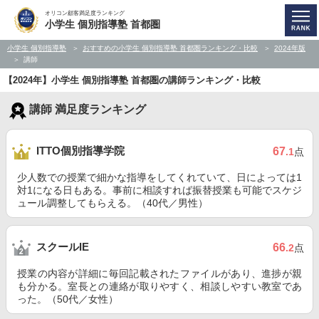
オリコン顧客満足度ランキング
小学生 個別指導塾 首都圏
小学生 個別指導塾
おすすめの小学生 個別指導塾 首都圏ランキング・比較
2024年版
講師
【2024年】小学生 個別指導塾 首都圏の講師ランキング・比較
講師 満足度ランキング
ITTO個別指導学院
67
.1
点
少人数での授業で細かな指導をしてくれていて、日によっては1
対1になる日もある。事前に相談すれば振替授業も可能でスケジ
ュール調整してもらえる。（40代／男性）
スクールIE
66
.2
点
授業の内容が詳細に毎回記載されたファイルがあり、進捗が親
も分かる。室長との連絡が取りやすく、相談しやすい教室であ
った。（50代／女性）