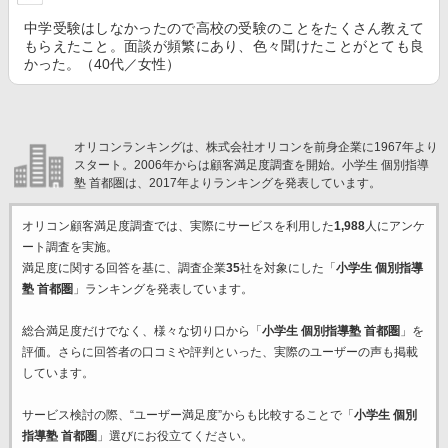
中学受験はしなかったので高校の受験のことをたくさん教えて
もらえたこと。面談が頻繁にあり、色々聞けたことがとても良
かった。（40代／女性）
オリコンランキングは、株式会社オリコンを前身企業に1967年より
スタート。2006年からは顧客満足度調査を開始。小学生 個別指導
塾 首都圏は、2017年よりランキングを発表しています。
オリコン顧客満足度調査では、実際にサービスを利用した
1,988
人にアンケ
ート調査を実施。
満足度に関する回答を基に、調査企業
35
社を対象にした「
小学生 個別指導
塾 首都圏
」ランキングを発表しています。
総合満足度だけでなく、様々な切り口から「
小学生 個別指導塾 首都圏
」を
評価。さらに回答者の口コミや評判といった、実際のユーザーの声も掲載
しています。
サービス検討の際、“ユーザー満足度”からも比較することで「
小学生 個別
指導塾 首都圏
」選びにお役立てください。