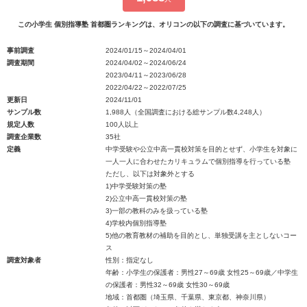
この小学生 個別指導塾 首都圏ランキングは、オリコンの以下の調査に基づいています。
事前調査
2024/01/15～2024/04/01
調査期間
2024/04/02～2024/06/24
2023/04/11～2023/06/28
2022/04/22～2022/07/25
更新日
2024/11/01
サンプル数
1,988人（全国調査における総サンプル数4,248人）
規定人数
100人以上
調査企業数
35社
定義
中学受験や公立中高一貫校対策を目的とせず、小学生を対象に
一人一人に合わせたカリキュラムで個別指導を行っている塾
ただし、以下は対象外とする
1)中学受験対策の塾
2)公立中高一貫校対策の塾
3)一部の教科のみを扱っている塾
4)学校内個別指導塾
5)他の教育教材の補助を目的とし、単独受講を主としないコー
ス
調査対象者
性別：指定なし
年齢：小学生の保護者：男性27～69歳 女性25～69歳／中学生
の保護者：男性32～69歳 女性30～69歳
地域：首都圏（埼玉県、千葉県、東京都、神奈川県）