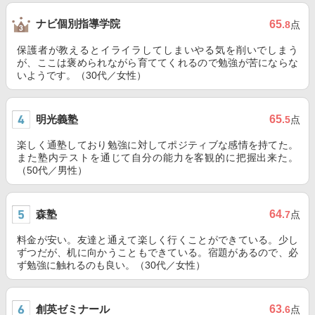
ナビ個別指導学院
65
.8
点
保護者が教えるとイライラしてしまいやる気を削いでしまう
が、ここは褒められながら育ててくれるので勉強が苦にならな
いようです。（30代／女性）
明光義塾
65
.5
点
楽しく通塾しており勉強に対してポジティブな感情を持てた。
また塾内テストを通じて自分の能力を客観的に把握出来た。
（50代／男性）
森塾
64
.7
点
料金が安い。友達と通えて楽しく行くことができている。少し
ずつだが、机に向かうこともできている。宿題があるので、必
ず勉強に触れるのも良い。（30代／女性）
創英ゼミナール
63
.6
点