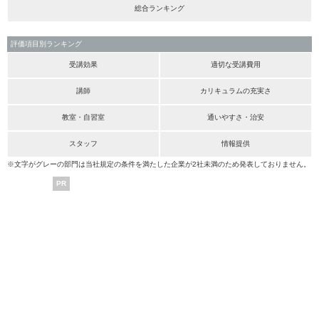
総合ランキング
評価項目別ランキング
受講効果
適切な受講費用
講師
カリキュラムの充実さ
教室・自習室
通いやすさ・治安
スタッフ
情報提供
※文字がグレーの部門は当社規定の条件を満たした企業が2社未満のため発表しておりません。
PR