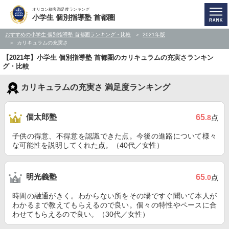
オリコン顧客満足度ランキング
小学生 個別指導塾 首都圏
おすすめの小学生 個別指導塾 首都圏ランキング・比較
2021年版
カリキュラムの充実さ
【2021年】小学生 個別指導塾 首都圏のカリキュラムの充実さランキン
グ・比較
カリキュラムの充実さ 満足度ランキング
個太郎塾
65
.8
点
子供の得意、不得意を認識できた点。今後の進路について様々
な可能性を説明してくれた点。（40代／女性）
明光義塾
65
.0
点
時間の融通がきく。わからない所をその場ですぐ聞いて本人が
わかるまで教えてもらえるので良い。個々の特性やペースに合
わせてもらえるので良い。（30代／女性）