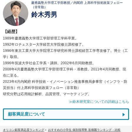
慶應義塾大学理工学部教授／内閣府 上席科学技術政策フェロー
（非常勤）
鈴木秀男
【経歴】
1989年慶應義塾大学理工学部管理工学科卒業。
1992年ロチェスター大学経営大学院修士課程修了。
1996年東京工業大学大学院理工学研究科博士課程経営工学専攻修了。博士（工
学）取得。
1996年筑波大学社会工学系・講師。2002年6月同助教授。
2008年4月慶應義塾大学理工学部管理工学科・准教授。2011年4月同教授、現
在に至る。
2023年4月内閣府 科学技術・イノベーション推進事務局参事官（インフラ・防
災担当）付上席科学技術政策フェロー（非常勤）
研究分野は応用統計解析、品質管理、マーケティング。
≫鈴木研究室についての詳細はこちら
顧客満足度について
オリコン顧客満足度ランキング
おすすめの小学生 個別指導塾 首都圏ランキング・比較