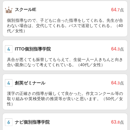
スクールIE
64
.7
点
個別指導なので、子どもに合った指導をしてくれる。先生が合
わない場合は、交代してくれる。バスで送迎してくれる。（40
代／女性）
ITTO個別指導学院
64
.3
点
具合が悪くても振替してもらえて、生徒一人一人きちんと向き
合い親身になって考えてくれている。（40代／女性）
創英ゼミナール
64
.3
点
漢字の正確さの指導が厳しくて良かった。作文コンクール等の
取り組みや英検受験の推奨等が良いと思います。（50代／女
性）
ナビ個別指導学院
63
.8
点