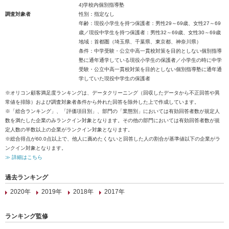
4)学校内個別指導塾
調査対象者
性別：指定なし
年齢：現役小学生を持つ保護者：男性29～69歳、女性27～69
歳／現役中学生を持つ保護者：男性32～69歳、女性30～69歳
地域：首都圏（埼玉県、千葉県、東京都、神奈川県）
条件：中学受験・公立中高一貫校対策を目的としない個別指導
塾に通年通学している現役小学生の保護者／小学生の時に中学
受験・公立中高一貫校対策を目的としない個別指導塾に通年通
学していた現役中学生の保護者
※オリコン顧客満足度ランキングは、データクリーニング（回収したデータから不正回答や異
常値を排除）および調査対象者条件から外れた回答を除外した上で作成しています。
※「総合ランキング」、「評価項目別」、部門の「業態別」においては有効回答者数が規定人
数を満たした企業のみランクイン対象となります。その他の部門においては有効回答者数が規
定人数の半数以上の企業がランクイン対象となります。
※総合得点が60.0点以上で、他人に薦めたくないと回答した人の割合が基準値以下の企業がラ
ンクイン対象となります。
≫ 詳細はこちら
過去ランキング
2020年
2019年
2018年
2017年
ランキング監修