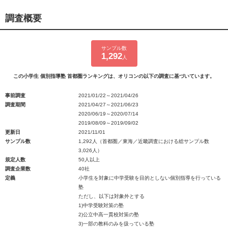
調査概要
サンプル数
1,292
人
この小学生 個別指導塾 首都圏ランキングは、オリコンの以下の調査に基づいています。
事前調査
2021/01/22～2021/04/26
調査期間
2021/04/27～2021/06/23
2020/06/19～2020/07/14
2019/08/09～2019/09/02
更新日
2021/11/01
サンプル数
1,292人（首都圏／東海／近畿調査における総サンプル数
3,026人）
規定人数
50人以上
調査企業数
40社
定義
小学生を対象に中学受験を目的としない個別指導を行っている
塾
ただし、以下は対象外とする
1)中学受験対策の塾
2)公立中高一貫校対策の塾
3)一部の教科のみを扱っている塾