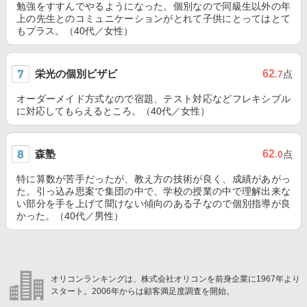
勉強をすすんでやるようになった。個別なので同級生以外の年
上の先生とのコミュニケーションがとれて子供にとってはとて
もプラス。（40代／女性）
栄光の個別ビザビ
62
.7
点
オーダーメイド方式なので宿題、テスト対応などフレキシブル
に対応してもらえるところ。（40代／女性）
森塾
62
.0
点
特に算数が苦手だったが、教え方の技術が良く、成績があがっ
た。引っ込み思案で集団の中で、学校の授業の中で理解出来な
い部分を手を上げて聞けない傾向のある子なので個別指導が良
かった。（40代／男性）
オリコンランキングは、株式会社オリコンを前身企業に1967年より
スタート。2006年からは顧客満足度調査を開始。