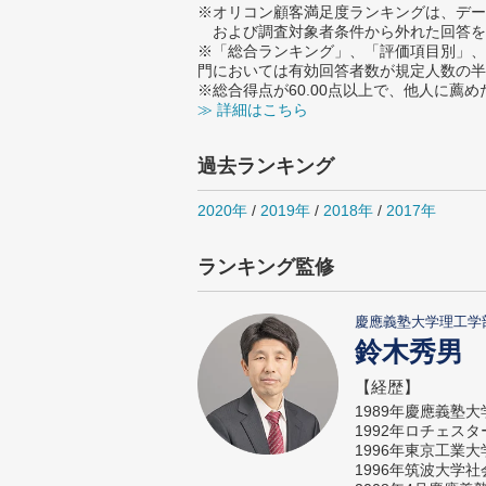
※オリコン顧客満足度ランキングは、デー
および調査対象者条件から外れた回答を
※「総合ランキング」、「評価項目別」、
門においては有効回答者数が規定人数の半
※総合得点が60.00点以上で、他人に
≫ 詳細はこちら
過去ランキング
2020年
/
2019年
/
2018年
/
2017年
ランキング監修
慶應義塾大学理工学
鈴木秀男
【経歴】
1989年慶應義塾
1992年ロチェス
1996年東京工業
1996年筑波大学