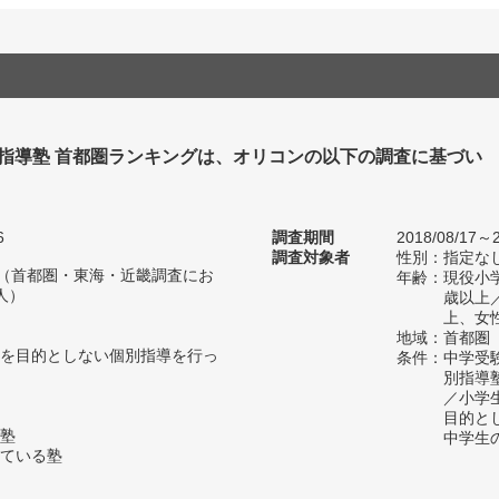
別指導塾 首都圏ランキングは、オリコンの以下の調査に基づい
6
調査期間
2018/08/17～2
調査対象者
性別：指定な
人（首都圏・東海・近畿調査にお
年齢：現役小学
人）
歳以上
上、女
地域：首都圏
を目的としない個別指導を行っ
条件：中学受
別指導
／小学
目的と
塾
中学生
ている塾