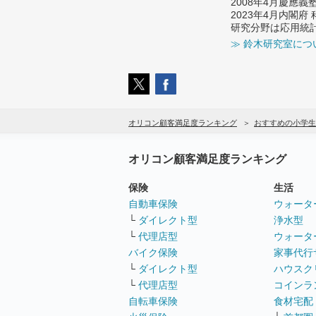
2008年4月慶應
2023年4月内閣
研究分野は応用統
≫ 鈴木研究室につ
オリコン顧客満足度ランキング
おすすめの小学生
オリコン顧客満足度ランキング
保険
生活
自動車保険
ウォータ
└
ダイレクト型
浄水型
└
代理店型
ウォータ
バイク保険
家事代行
└
ダイレクト型
ハウスク
└
代理店型
コインラ
自転車保険
食材宅配