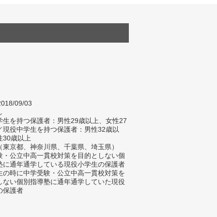
018/09/03
し
生を持つ保護者：男性29歳以上、女性27
／現役中学生を持つ保護者：男性32歳以
性30歳以上
（東京都、神奈川県、千葉県、埼玉県）
験・公立中高一貫校対策を目的としない個
塾に通年通学している現役小学生の保護者
生の時に中学受験・公立中高一貫校対策を
しない個別指導塾に通年通学していた現役
の保護者