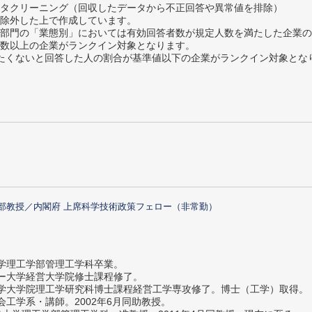
タクリーニング（回収したデータから不正回答や異常値を排除）
除外した上で作成しています。
部門の「業態別」においては有効回答者数が規定人数を満たした企業の
数以上の企業がランクイン対象となります。
薦めたくないと回答した人の割合が基準値以下の企業がランクイン対象とな
部教授／内閣府 上席科学技術政策フェロー（非常勤）
大学理工学部管理工学科卒業。
ター大学経営大学院修士課程修了。
大学大学院理工学研究科博士課程経営工学専攻修了。博士（工学）取得。
社会工学系・講師。2002年6月同助教授。