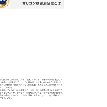
で公開されている情報（文字、写真、イラスト、画像データ等）及びこれ
・編集および構造などについての著作権は株式会社oricon MEに帰属してお
これらの情報を権利者の許可なく無断転載・複製などの二次利用を行うこ
禁じております。
で掲載しているすべての情報やデータは、当社の調査に基づいた結果から
ものとなりますが、サービスへの感想については、サービスの利用者が提
見解・感想となっており、当社の見解・意見ではないことをご理解いただ
ご覧ください。