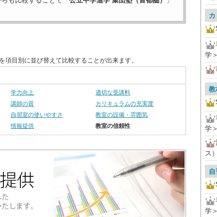
からも比較することで「
公立中学進学 集団塾（首都圏）
」
カ
学
度を項目別に並び替えて比較することが出来ます。
教
学力向上
適切な受講料
講師の質
カリキュラムの充実度
自習室の使いやすさ
教室の設備・雰囲気
情報提供
教室の信頼性
学
ス
自
学