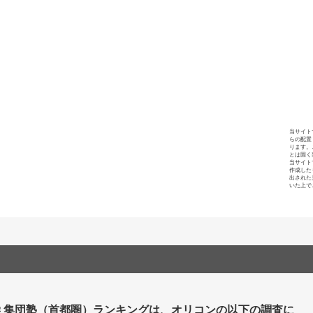
当サイト
らの配置
ります。
とは固く
当サイト
作成した
出された
いた上で
 集団塾（首都圏）ランキングは、オリコンの以下の調査に