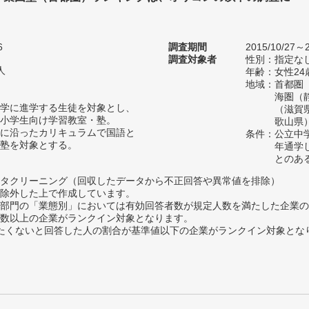
。
6
調査期間
2015/10/27～2
調査対象者
性別：指定な
人
年齢：女性24
地域：首都圏
海圏（
学に進学する生徒を対象とし、
（滋賀
小学生向け学習教室・塾。
歌山県
に沿ったカリキュラムで国語と
条件：公立中
塾を対象とする。
年通学
とのあ
タクリーニング（回収したデータから不正回答や異常値を排除）
除外した上で作成しています。
部門の「業態別」においては有効回答者数が規定人数を満たした企業の
数以上の企業がランクイン対象となります。
薦めたくないと回答した人の割合が基準値以下の企業がランクイン対象とな