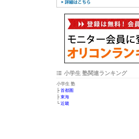
小学生 塾関連ランキング
小学生 塾
首都圏
東海
近畿