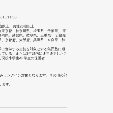
015/11/05
し
歳以上、男性26歳以上
（東京都、神奈川県、埼玉県、千葉県） 東
静岡県、愛知県、岐阜県、三重県） 近畿圏
県、京都府、大阪府、兵庫県、奈良県、和
）
学に進学する生徒を対象とする集団塾に通
している、または3年以内に通年通学したこ
る現役小学生/中学生の保護者
みランクイン対象となります。その他の部
ります。