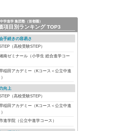
中学進学 集団塾（首都圏）
価項目別ランキング TOP3
会手続きの容易さ
STEP（高校受験STEP）
湘南ゼミナール（小学生 総合進学コー
）
早稲田アカデミー（Kコース＜公立中進
＞）
力向上
STEP（高校受験STEP）
早稲田アカデミー（Kコース＜公立中進
＞）
市進学院（公立中進学コース）