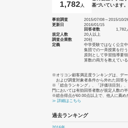
1,782
基づいています
人
事前調査
2015/07/08～2015/10/2
更新日
2016/01/15
回答者数
1,782
規定人数
20人以上
調査企業数
20社
定義
中学受験ではなく公立中
集団での一斉授業を行う
原則として学習指導要領
算数の両方を教えている
※オリコン顧客満足度ランキングは、デー
および調査対象者条件から外れた回答を
※「総合ランキング」、「評価項目別」、
門においては有効回答者数が規定人数の半
※総合得点が60.00点以上で、他人に
≫ 詳細はこちら
過去ランキング
2016年