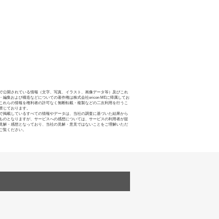
で公開されている情報（文字、写真、イラスト、画像データ等）及びこれ
・編集および構造などについての著作権は株式会社oricon MEに帰属してお
これらの情報を権利者の許可なく無断転載・複製などの二次利用を行うこ
禁じております。
で掲載しているすべての情報やデータは、当社の調査に基づいた結果から
ものとなりますが、サービスへの感想については、サービスの利用者が提
見解・感想となっており、当社の見解・意見ではないことをご理解いただ
ご覧ください。