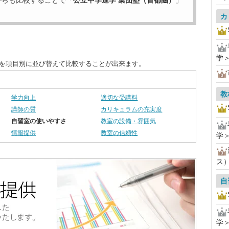
からも比較することで「
公立中学進学 集団塾（首都圏）
」
カ
学
度を項目別に並び替えて比較することが出来ます。
教
学力向上
適切な受講料
講師の質
カリキュラムの充実度
自習室の使いやすさ
教室の設備・雰囲気
情報提供
教室の信頼性
学
ス
自
学