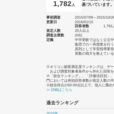
1,782
基づいています
人
事前調査
2015/07/08～2015/10/2
更新日
2016/01/15
回答者数
1,782
規定人数
20人以上
調査企業数
20社
定義
中学受験ではなく公立中
集団での一斉授業を行う
原則として学習指導要領
算数の両方を教えている
※オリコン顧客満足度ランキングは、デー
および調査対象者条件から外れた回答を
※「総合ランキング」、「評価項目別」、
門においては有効回答者数が規定人数の半
※総合得点が60.00点以上で、他人に
≫ 詳細はこちら
過去ランキング
2016年