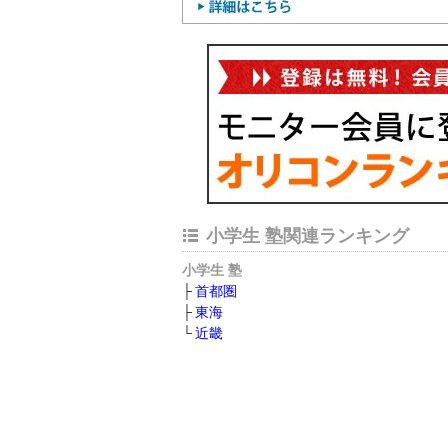
小学生 塾関連ランキング
小学生 塾
首都圏
東海
近畿