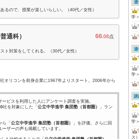
適
あるので、授業が楽しいらしい。（40代／女性）
学
66
部普通科）
.08
点
適
スト対策をしてくれる。（30代／女性）
学
オリコンを前身企業に1967年よりスタート。2006年から
講
サービスを利用した
人にアンケート調査を実施。
20
社を対象にした「
公立中学進学 集団塾（首都圏）
」ラン
学
から「
公立中学進学 集団塾（首都圏）
」を評価。さらに回
ユーザーの声も掲載しています。
ス