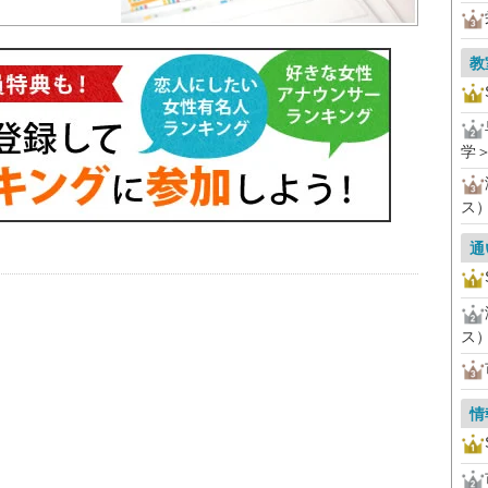
教
学
ス
通
ス
情