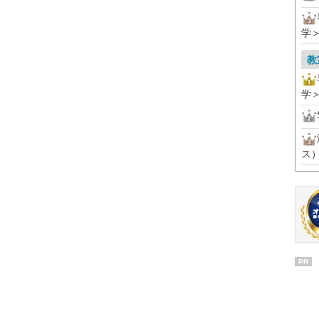
学
教
学
ス
PR