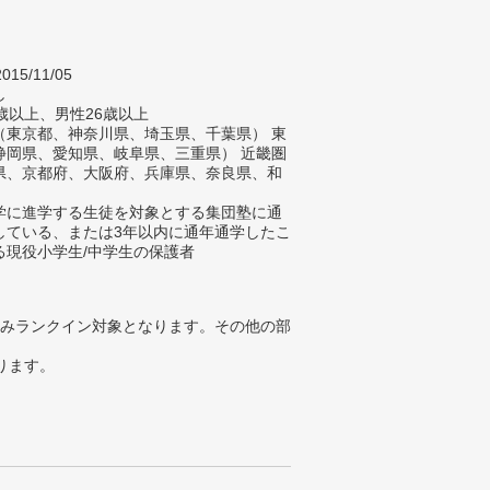
015/11/05
し
歳以上、男性26歳以上
（東京都、神奈川県、埼玉県、千葉県） 東
静岡県、愛知県、岐阜県、三重県） 近畿圏
県、京都府、大阪府、兵庫県、奈良県、和
）
学に進学する生徒を対象とする集団塾に通
している、または3年以内に通年通学したこ
る現役小学生/中学生の保護者
みランクイン対象となります。その他の部
ります。