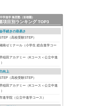
中学進学 集団塾（首都圏）
価項目別ランキング TOP3
会手続きの容易さ
STEP（高校受験STEP）
湘南ゼミナール（小学生 総合進学コー
）
早稲田アカデミー（Kコース＜公立中進
＞）
力向上
STEP（高校受験STEP）
早稲田アカデミー（Kコース＜公立中進
＞）
市進学院（公立中進学コース）