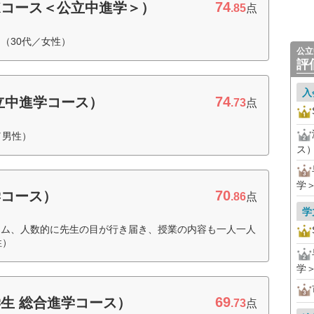
74
Kコース＜公立中進学＞）
.85
点
（30代／女性）
公立
評
入
74
立中進学コース）
.73
点
／男性）
ス
学
70
学コース）
.86
点
学
ーム、人数的に先生の目が行き届き、授業の内容も一人一人
性）
学
69
生 総合進学コース）
.73
点