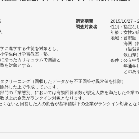
。
6
調査期間
2015/10/27～2
調査対象者
性別：指定な
人
年齢：女性24
地域：首都圏
海圏（
学に進学する生徒を対象とし、
（滋賀
小学生向け学習教室・塾。
歌山県
に沿ったカリキュラムで国語と
条件：公立中
塾を対象とする。
年通学
とのあ
タクリーニング（回収したデータから不正回答や異常値を排除）
除外した上で作成しています。
部門の「業態別」においては有効回答者数が規定人数を満たした企業の
数以上の企業がランクイン対象となります。
薦めたくないと回答した人の割合が基準値以下の企業がランクイン対象とな