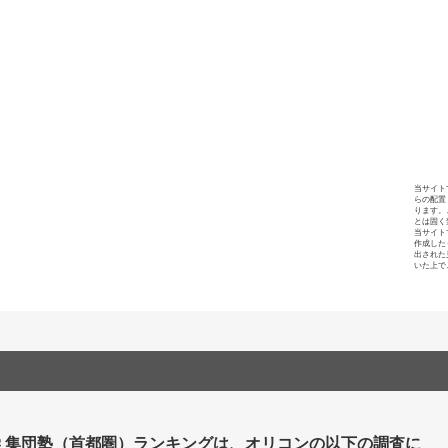
当サイト
らの配置
ります。
とは固く
当サイト
作成した
出された
いた上で
 集団塾（首都圏）ランキングは、オリコンの以下の調査に