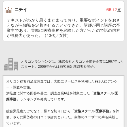
ニチイ
66
.17
点
テキストがわかり易くまとまっており、重要なポイントをおさ
えながら知識を定着させることができた。講師が同じ講座の卒
業生であり、実際に医療事務を経験した方だったので話の内容
が説得力があった。（40代／女性）
オリコンランキングは、株式会社オリコンを前身企業に1967年より
スタート。2006年からは顧客満足度調査を開始。
オリコン顧客満足度調査では、実際にサービスを利用した
928
人にアンケ
ート調査を実施。
満足度に関する回答を基に、調査企業
6
社を対象にした「
資格スクール 医
療事務
」ランキングを発表しています。
総合満足度だけでなく、様々な切り口から「
資格スクール 医療事務
」を評
価。さらに回答者の口コミや評判といった、実際のユーザーの声も掲載し
ています。