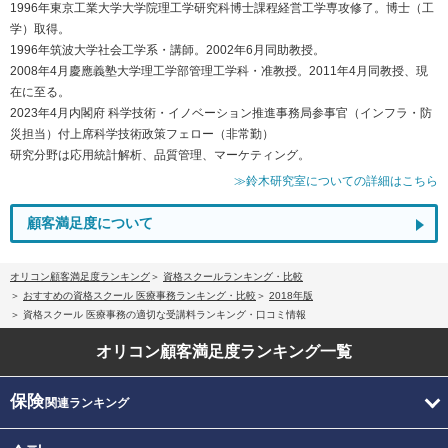
1996年東京工業大学大学院理工学研究科博士課程経営工学専攻修了。博士（工
学）取得。
1996年筑波大学社会工学系・講師。2002年6月同助教授。
2008年4月慶應義塾大学理工学部管理工学科・准教授。2011年4月同教授、現
在に至る。
2023年4月内閣府 科学技術・イノベーション推進事務局参事官（インフラ・防
災担当）付上席科学技術政策フェロー（非常勤）
研究分野は応用統計解析、品質管理、マーケティング。
≫鈴木研究室についての詳細はこちら
顧客満足度について
オリコン顧客満足度ランキング
資格スクールランキング・比較
おすすめの資格スクール 医療事務ランキング・比較
2018年版
資格スクール 医療事務の適切な受講料ランキング・口コミ情報
オリコン顧客満足度
ランキング一覧
保険
関連ランキング