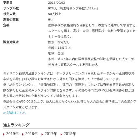
更新日
2018/09/03
サンプル数
928人（調査時サンプル数1,032人）
規定人数
50人以上
調査企業数
6社
定義
医療事務の資格習得を目的として、教室等に通学して学習する
スクールを指す。高校、大学、専門学校、無料で受講できるセ
ミナー等は除く。
調査対象者
性別：指定なし
年齢：18歳以上
地域：全国
条件：過去6年以内に医療事務資格の試験を受験した人で、勉
強方法に資格スクールを利用した人
※オリコン顧客満足度ランキングは、データクリーニング（回収したデータから不正回答や異
常値を排除）および調査対象者条件から外れた回答を除外した上で作成しています。
※「総合ランキング」、「評価項目別」、部門の「業態別」においては有効回答者数が規定人
数を満たした企業のみランクイン対象となります。その他の部門においては有効回答者数が規
定人数の半数以上の企業がランクイン対象となります。
※総合得点が60.00点以上で、他人に薦めたくないと回答した人の割合が基準値以下の企業がラ
ンクイン対象となります。
≫ 詳細はこちら
過去ランキング
2019年
2018年
2017年
2015年