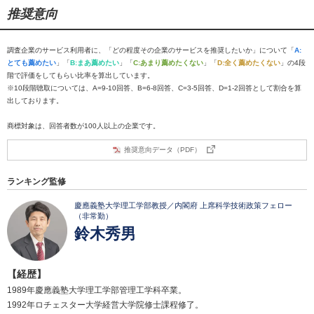
推奨意向
調査企業のサービス利用者に、「どの程度その企業のサービスを推奨したいか」について「
A:
とても薦めたい
」「
B:まあ薦めたい
」「
C:あまり薦めたくない
」「
D:全く薦めたくない
」の4段
階で評価をしてもらい比率を算出しています。
※10段階聴取については、A=9-10回答、B=6-8回答、C=3-5回答、D=1-2回答として割合を算
出しております。
商標対象は、回答者数が100人以上の企業です。
推奨意向データ（PDF）
ランキング監修
慶應義塾大学理工学部教授／内閣府 上席科学技術政策フェロー
（非常勤）
鈴木秀男
【経歴】
1989年慶應義塾大学理工学部管理工学科卒業。
1992年ロチェスター大学経営大学院修士課程修了。