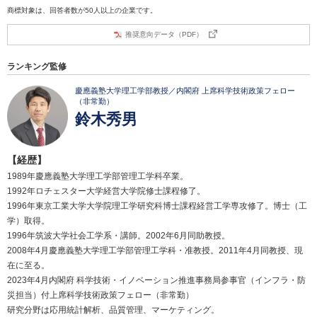
商標対象は、回答者数が50人以上の企業です。
推奨意向データ（PDF）
ランキング監修
慶應義塾大学理工学部教授／内閣府 上席科学技術政策フェロー
（非常勤）
鈴木秀男
【経歴】
1989年慶應義塾大学理工学部管理工学科卒業。
1992年ロチェスター大学経営大学院修士課程修了。
1996年東京工業大学大学院理工学研究科博士課程経営工学専攻修了。博士（工
学）取得。
1996年筑波大学社会工学系・講師。2002年6月同助教授。
2008年4月慶應義塾大学理工学部管理工学科・准教授。2011年4月同教授、現
在に至る。
2023年4月内閣府 科学技術・イノベーション推進事務局参事官（インフラ・防
災担当）付上席科学技術政策フェロー（非常勤）
研究分野は応用統計解析、品質管理、マーケティング。