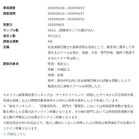
事前調査
2020/02/18～2020/04/10
調査期間
2020/04/13～2020/04/27
2019/04/26～2019/05/12
更新日
2020/09/01
サンプル数
342人（調査時サンプル数379人）
規定人数
50人以上
調査企業数
4社
定義
社会保険労務士の資格習得を目的として、教室等に通学して学
習するスクールを指す。高校、大学、専門学校、無料で受講で
きるセミナー等は除く。
調査対象者
性別：指定なし
年齢：18歳以上
地域：全国
条件：過去6年以内に社会保険労務士の試験を受験した人で、
勉強方法に資格スクールを利用した人
※オリコン顧客満足度ランキングは、データクリーニング（回収したデータから不正回答や異
常値を排除）および調査対象者条件から外れた回答を除外した上で作成しています。
※「総合ランキング」、「評価項目別」、部門の「業態別」においては有効回答者数が規定人
数を満たした企業のみランクイン対象となります。その他の部門においては有効回答者数が規
定人数の半数以上の企業がランクイン対象となります。
※総合得点が60.00点以上で、他人に薦めたくないと回答した人の割合が基準値以下の企業がラ
ンクイン対象となります。
≫ 詳細はこちら