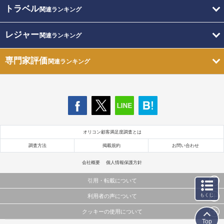
トラベル
関連ランキング
レジャー
関連ランキング
専門家評価
関連ランキング
オリコン顧客満足度調査とは
調査方法
掲載規約
お問い合わせ
会社概要
個人情報保護方針
引用・転載について
もくじ
利用者の声について
当サイトで公開されている情報（文字、写真、イラスト、画像データ等）及びこれらの配置・
編集および構造などについての著作権は株式会社oricon MEに帰属しております。
クッキーの使用について
当サイトに掲載している内容はすべてサービスの利用者が提出された見解・感想です。
これらの情報を権利者の許可なく無断転載・複製などの二次利用を行うことは固く禁じており
Top
弊社が内容について正確性を含め一切保証するものではありません。