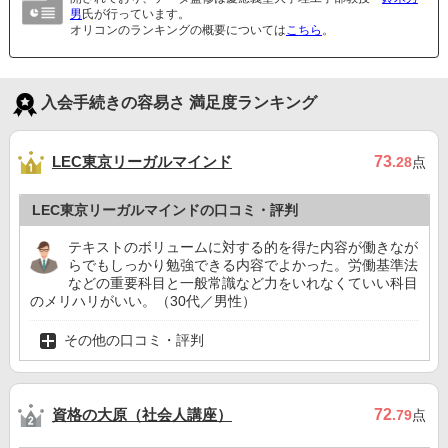
男
氏が行っています。
オリコンのランキングの概要については
こちら
。
入会手続きの容易さ 満足度ランキング
LEC東京リーガルマインド
73
.28
点
LEC東京リーガルマインドの口コミ・評判
テキストのボリュームに対する的を得た内容が働きなが
らでもしっかり勉強できる内容でよかった。労働基準法
などの重要科目と一般常識など力をいれなくていい科目
のメリハリがいい。（30代／男性）
その他の口コミ・評判
資格の大原（社会人講座）
72
.79
点