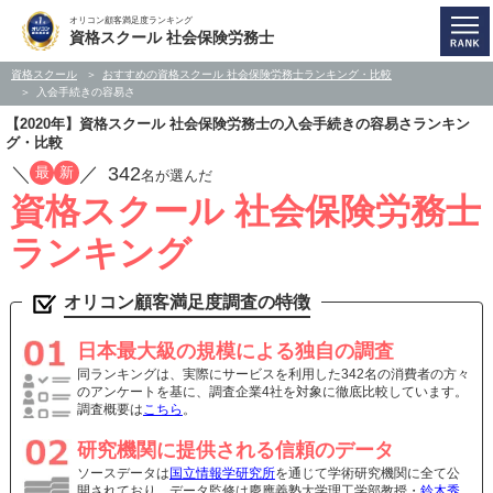
オリコン顧客満足度ランキング
資格スクール 社会保険労務士
資格スクール
おすすめの資格スクール 社会保険労務士ランキング・比較
入会手続きの容易さ
【2020年】資格スクール 社会保険労務士の入会手続きの容易さランキン
グ・比較
／
／
342
最
新
名が選んだ
資格スクール 社会保険労務士
ランキング
オリコン顧客満足度調査の特徴
日本最大級の規模による独自の調査
同ランキングは、実際にサービスを利用した342名の消費者の方々
のアンケートを基に、調査企業4社を対象に徹底比較しています。
調査概要は
こちら
。
研究機関に提供される信頼のデータ
ソースデータは
国立情報学研究所
を通じて学術研究機関に全て公
開されており、データ監修は慶應義塾大学理工学部教授・
鈴木秀