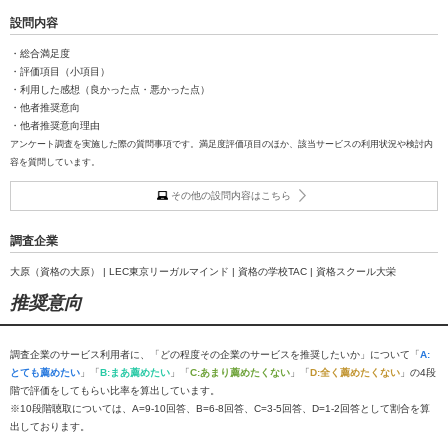
設問内容
・総合満足度
・評価項目（小項目）
・利用した感想（良かった点・悪かった点）
・他者推奨意向
・他者推奨意向理由
アンケート調査を実施した際の質問事項です。満足度評価項目のほか、該当サービスの利用状況や検討内
容を質問しています。
その他の設問内容はこちら
調査企業
大原（資格の大原） | LEC東京リーガルマインド | 資格の学校TAC | 資格スクール大栄
推奨意向
調査企業のサービス利用者に、「どの程度その企業のサービスを推奨したいか」について「
A:
とても薦めたい
」「
B:まあ薦めたい
」「
C:あまり薦めたくない
」「
D:全く薦めたくない
」の4段
階で評価をしてもらい比率を算出しています。
※10段階聴取については、A=9-10回答、B=6-8回答、C=3-5回答、D=1-2回答として割合を算
出しております。