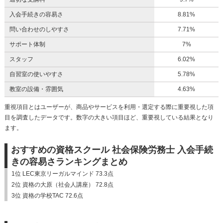
入会手続きの容易さ
8.81%
問い合わせのしやすさ
7.71%
サポート体制
7%
スタッフ
6.02%
自習室の使いやすさ
5.78%
教室の設備・雰囲気
4.63%
重視項目とはユーザーが、商品やサービスを利用・選定する際に重要視した項
目を調査したデータです。数字の大きい項目ほど、重要視している結果となり
ます。
おすすめの資格スクール 社会保険労務士 入会手続
きの容易さランキングまとめ
1位 LEC東京リーガルマインド 73.3点
2位 資格の大原（社会人講座） 72.8点
3位 資格の学校TAC 72.6点