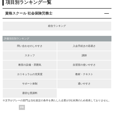
項目別ランキング一覧
資格スクール 社会保険労務士
総合ランキング
評価項目別ランキング
問い合わせのしやすさ
入会手続きの容易さ
スタッフ
講師
教室の設備・雰囲気
自習室の使いやすさ
カリキュラムの充実度
教材・テキスト
サポート体制
通いやすさ
適切な受講料
※文字がグレーの部門は当社規定の条件を満たした企業が2社未満のため発表しておりません。
PR