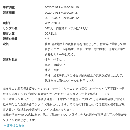
事前調査
2020/02/18～2020/04/10
調査期間
2020/04/13～2020/04/27
2019/04/26～2019/05/12
更新日
2020/09/01
サンプル数
342人（調査時サンプル数379人）
規定人数
50人以上
調査企業数
4社
定義
社会保険労務士の資格習得を目的として、教室等に通学して学
習するスクールを指す。高校、大学、専門学校、無料で受講で
きるセミナー等は除く。
調査対象者
性別：指定なし
年齢：18歳以上
地域：全国
条件：過去6年以内に社会保険労務士の試験を受験した人で、
勉強方法に資格スクールを利用した人
※オリコン顧客満足度ランキングは、データクリーニング（回収したデータから不正回答や異
常値を排除）および調査対象者条件から外れた回答を除外した上で作成しています。
※「総合ランキング」、「評価項目別」、部門の「業態別」においては有効回答者数が規定人
数を満たした企業のみランクイン対象となります。その他の部門においては有効回答者数が規
定人数の半数以上の企業がランクイン対象となります。
※総合得点が60.00点以上で、他人に薦めたくないと回答した人の割合が基準値以下の企業がラ
ンクイン対象となります。
≫ 詳細はこちら