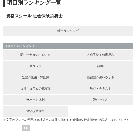
項目別ランキング一覧
資格スクール 社会保険労務士
総合ランキング
評価項目別ランキング
問い合わせのしやすさ
入会手続きの容易さ
スタッフ
講師
教室の設備・雰囲気
自習室の使いやすさ
カリキュラムの充実度
教材・テキスト
サポート体制
通いやすさ
適切な受講料
※文字がグレーの部門は当社規定の条件を満たした企業が2社未満のため発表しておりません。
PR