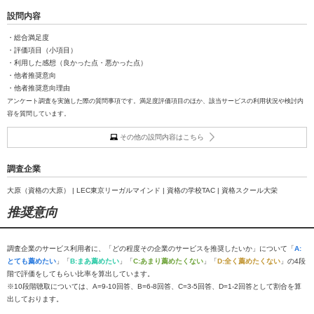
設問内容
・総合満足度
・評価項目（小項目）
・利用した感想（良かった点・悪かった点）
・他者推奨意向
・他者推奨意向理由
アンケート調査を実施した際の質問事項です。満足度評価項目のほか、該当サービスの利用状況や検討内
容を質問しています。
その他の設問内容はこちら
調査企業
大原（資格の大原） | LEC東京リーガルマインド | 資格の学校TAC | 資格スクール大栄
推奨意向
調査企業のサービス利用者に、「どの程度その企業のサービスを推奨したいか」について「
A:
とても薦めたい
」「
B:まあ薦めたい
」「
C:あまり薦めたくない
」「
D:全く薦めたくない
」の4段
階で評価をしてもらい比率を算出しています。
※10段階聴取については、A=9-10回答、B=6-8回答、C=3-5回答、D=1-2回答として割合を算
出しております。