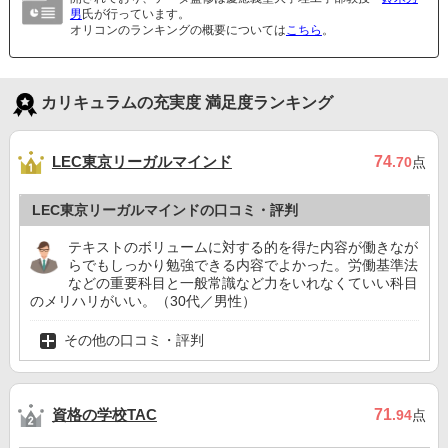
男
氏が行っています。
オリコンのランキングの概要については
こちら
。
カリキュラムの充実度 満足度ランキング
LEC東京リーガルマインド
74
.70
点
LEC東京リーガルマインドの口コミ・評判
テキストのボリュームに対する的を得た内容が働きなが
らでもしっかり勉強できる内容でよかった。労働基準法
などの重要科目と一般常識など力をいれなくていい科目
のメリハリがいい。（30代／男性）
その他の口コミ・評判
資格の学校TAC
71
.94
点