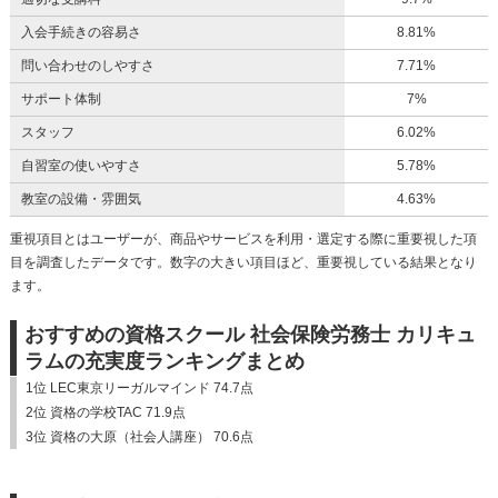
入会手続きの容易さ
8.81%
問い合わせのしやすさ
7.71%
サポート体制
7%
スタッフ
6.02%
自習室の使いやすさ
5.78%
教室の設備・雰囲気
4.63%
重視項目とはユーザーが、商品やサービスを利用・選定する際に重要視した項
目を調査したデータです。数字の大きい項目ほど、重要視している結果となり
ます。
おすすめの資格スクール 社会保険労務士 カリキュ
ラムの充実度ランキングまとめ
1位 LEC東京リーガルマインド 74.7点
2位 資格の学校TAC 71.9点
3位 資格の大原（社会人講座） 70.6点