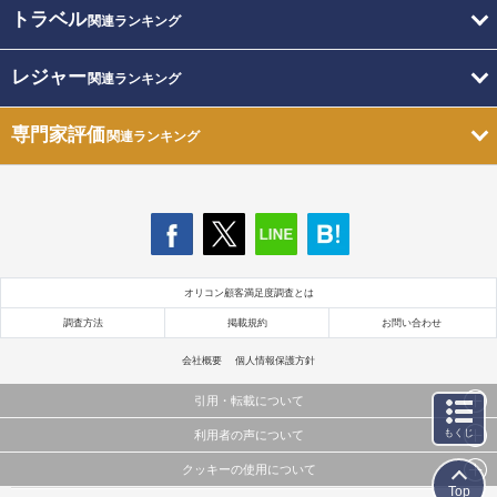
トラベル
関連ランキング
レジャー
関連ランキング
専門家評価
関連ランキング
オリコン顧客満足度調査とは
調査方法
掲載規約
お問い合わせ
会社概要
個人情報保護方針
引用・転載について
もくじ
利用者の声について
当サイトで公開されている情報（文字、写真、イラスト、画像データ等）及びこれらの配置・
編集および構造などについての著作権は株式会社oricon MEに帰属しております。
クッキーの使用について
当サイトに掲載している内容はすべてサービスの利用者が提出された見解・感想です。
これらの情報を権利者の許可なく無断転載・複製などの二次利用を行うことは固く禁じており
Top
弊社が内容について正確性を含め一切保証するものではありません。