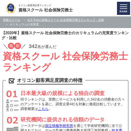
オリコン顧客満足度ランキング
資格スクール 社会保険労務士
資格スクール
おすすめの資格スクール 社会保険労務士ランキング・比較
カリキュラムの充実度
【2020年】資格スクール 社会保険労務士のカリキュラムの充実度ランキン
グ・比較
／
／
342
最
新
名が選んだ
資格スクール 社会保険労務士
ランキング
オリコン顧客満足度調査の特徴
日本最大級の規模による独自の調査
同ランキングは、実際にサービスを利用した342名の消費者の方々
のアンケートを基に、調査企業4社を対象に徹底比較しています。
調査概要は
こちら
。
研究機関に提供される信頼のデータ
ソースデータは
国立情報学研究所
を通じて学術研究機関に全て公
開されており、データ監修は慶應義塾大学理工学部教授・
鈴木秀