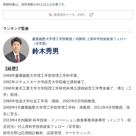
商標対象は、回答者数が50人以上の企業です。
推奨意向データ（PDF）
ランキング監修
慶應義塾大学理工学部教授／内閣府 上席科学技術政策フェロー
（非常勤）
鈴木秀男
【経歴】
1989年慶應義塾大学理工学部管理工学科卒業。
1992年ロチェスター大学経営大学院修士課程修了。
1996年東京工業大学大学院理工学研究科博士課程経営工学専攻修了。博士（工
学）取得。
1996年筑波大学社会工学系・講師。2002年6月同助教授。
2008年4月慶應義塾大学理工学部管理工学科・准教授。2011年4月同教授、現
在に至る。
2023年4月内閣府 科学技術・イノベーション推進事務局参事官（インフラ・防
災担当）付上席科学技術政策フェロー（非常勤）
研究分野は応用統計解析、品質管理、マーケティング。