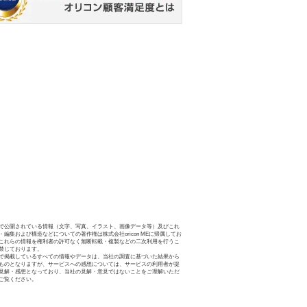
で公開されている情報（文字、写真、イラスト、画像データ等）及びこれ
・編集および構造などについての著作権は株式会社oricon MEに帰属してお
これらの情報を権利者の許可なく無断転載・複製などの二次利用を行うこ
禁じております。
で掲載しているすべての情報やデータは、当社の調査に基づいた結果から
ものとなりますが、サービスへの感想については、サービスの利用者が提
見解・感想となっており、当社の見解・意見ではないことをご理解いただ
ご覧ください。