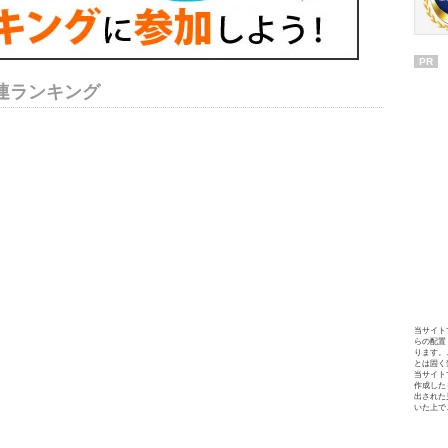
PR
連ランキング
当サイト
らの配置
ります。
とは固く
当サイト
作成した
出された
いた上で