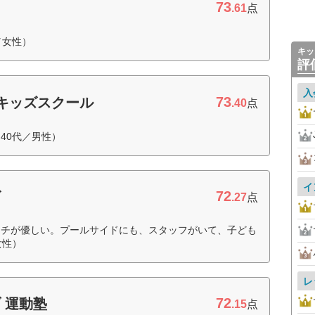
73
.61
点
／女性）
キッ
評
入
73
キッズスクール
.40
点
40代／男性）
イ
72
ズ
.27
点
ーチが優しい。プールサイドにも、スタッフがいて、子ども
女性）
レ
72
 運動塾
.15
点