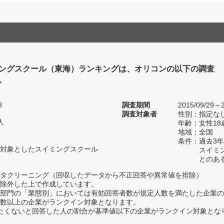
ングスクール（東海）ランキングは、オリコンの以下の調査
。
8
調査期間
2015/09/29～2
調査対象者
性別：指定な
人
年齢：女性18
地域：全国
条件：過去3
対象としたスイミングスクール
スイミ
とのあ
タクリーニング（回収したデータから不正回答や異常値を排除）
除外した上で作成しています。
部門の「業態別」においては有効回答者数が規定人数を満たした企業の
数以上の企業がランクイン対象となります。
薦めたくないと回答した人の割合が基準値以下の企業がランクイン対象とな