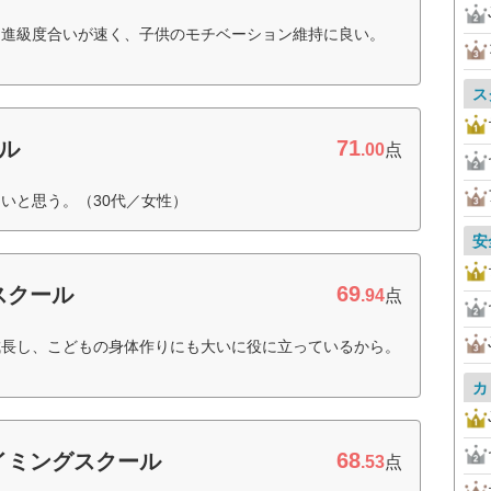
、進級度合いが速く、子供のモチベーション維持に良い。
ス
71
ル
.00
点
いと思う。（30代／女性）
安
69
スクール
.94
点
成長し、こどもの身体作りにも大いに役に立っているから。
カ
68
イミングスクール
.53
点