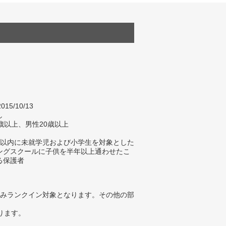
015/10/13
し
歳以上、男性20歳以上
年以内に未就学児および小学生を対象とした
ングスクールに子供を半年以上通わせたこ
る保護者
みランクイン対象となります。その他の部
ります。