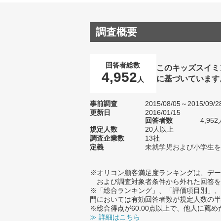
調査概要
回答者総数
このキッズスイミ
4,952
に基づいています
人
事前調査
2015/08/05～2015/09/2
更新日
2016/01/15
回答者数
4,952
規定人数
20人以上
調査企業数
13社
定義
未就学児および小学生を
※オリコン顧客満足度ランキングは、デー
および調査対象者条件から外れた回答を
※「総合ランキング」、「評価項目別」、
門においては有効回答者数が規定人数の半
※総合得点が60.00点以上で、他人に
≫ 詳細はこちら